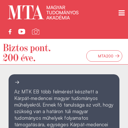
→
MTA200
Az MTK EB több felmérést készített a
Kárpát-medencei magyar tudományos
műhelyekről. Ennek fő tanulsága az volt, hogy
szükség van a határon túli magyar
tudományos műhelyek folyamatos
támogatására, egységes Kárpát-medencei