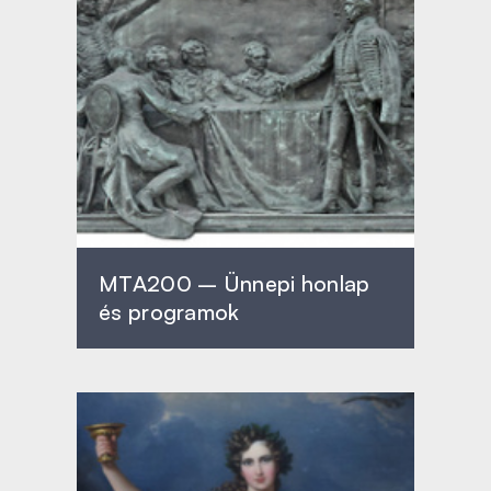
MTA200 – Ünnepi honlap
és programok