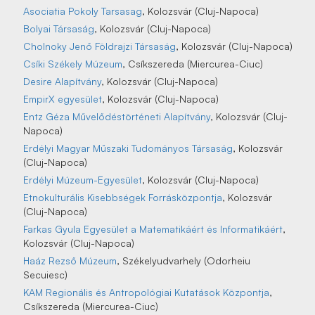
Asociatia Pokoly Tarsasag
, Kolozsvár (Cluj-Napoca)
Bolyai Társaság
, Kolozsvár (Cluj-Napoca)
Cholnoky Jenő Földrajzi Társaság
, Kolozsvár (Cluj-Napoca)
Csíki Székely Múzeum
, Csíkszereda (Miercurea-Ciuc)
Desire Alapítvány
, Kolozsvár (Cluj-Napoca)
EmpirX egyesület
, Kolozsvár (Cluj-Napoca)
Entz Géza Művelődéstörténeti Alapítvány
, Kolozsvár (Cluj-
Napoca)
Erdélyi Magyar Műszaki Tudományos Társaság
, Kolozsvár
(Cluj-Napoca)
Erdélyi Múzeum-Egyesület
, Kolozsvár (Cluj-Napoca)
Etnokulturális Kisebbségek Forrásközpontja
, Kolozsvár
(Cluj-Napoca)
Farkas Gyula Egyesület a Matematikáért és Informatikáért
,
Kolozsvár (Cluj-Napoca)
Haáz Rezső Múzeum
, Székelyudvarhely (Odorheiu
Secuiesc)
KAM Regionális és Antropológiai Kutatások Központja
,
Csíkszereda (Miercurea-Ciuc)