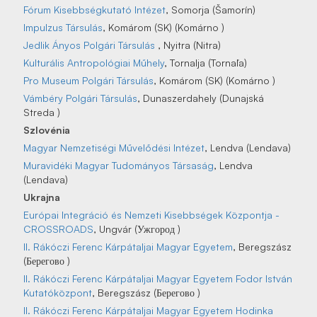
Fórum Kisebbségkutató Intézet
, Somorja (Šamorín)
Impulzus Társulás
, Komárom (SK) (Komárno )
Jedlik Ányos Polgári Társulás
, Nyitra (Nitra)
Kulturális Antropológiai Műhely
, Tornalja (Tornaľa)
Pro Museum Polgári Társulás
, Komárom (SK) (Komárno )
Vámbéry Polgári Társulás
, Dunaszerdahely (Dunajská
Streda )
Szlovénia
Magyar Nemzetiségi Művelődési Intézet
, Lendva (Lendava)
Muravidéki Magyar Tudományos Társaság
, Lendva
(Lendava)
Ukrajna
Európai Integráció és Nemzeti Kisebbségek Központja -
CROSSROADS
, Ungvár (Ужгород )
II. Rákóczi Ferenc Kárpátaljai Magyar Egyetem
, Beregszász
(Берегово )
II. Rákóczi Ferenc Kárpátaljai Magyar Egyetem Fodor István
Kutatóközpont
, Beregszász (Берегово )
II. Rákóczi Ferenc Kárpátaljai Magyar Egyetem Hodinka