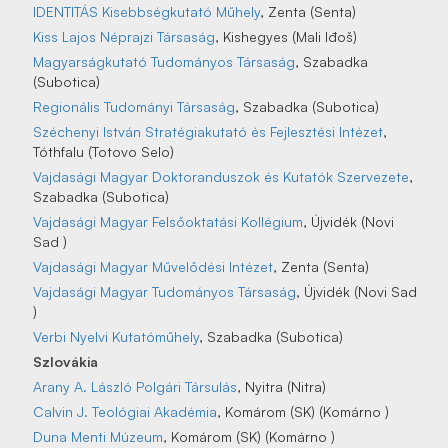
IDENTITÁS Kisebbségkutató Műhely
, Zenta (Senta)
Kiss Lajos Néprajzi Társaság
, Kishegyes (Mali Iđoš)
Magyarságkutató Tudományos Társaság
, Szabadka
(Subotica)
Regionális Tudományi Társaság
, Szabadka (Subotica)
Széchenyi István Stratégiakutató és Fejlesztési Intézet
,
Tóthfalu (Totovo Selo)
Vajdasági Magyar Doktoranduszok és Kutatók Szervezete
,
Szabadka (Subotica)
Vajdasági Magyar Felsőoktatási Kollégium
, Újvidék (Novi
Sad )
Vajdasági Magyar Művelődési Intézet
, Zenta (Senta)
Vajdasági Magyar Tudományos Társaság
, Újvidék (Novi Sad
)
Verbi Nyelvi Kutatóműhely
, Szabadka (Subotica)
Szlovákia
Arany A. László Polgári Társulás
, Nyitra (Nitra)
Calvin J. Teológiai Akadémia
, Komárom (SK) (Komárno )
Duna Menti Múzeum
, Komárom (SK) (Komárno )