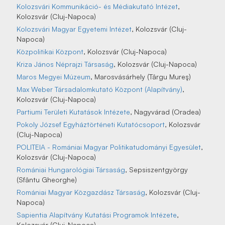
Kolozsvári Kommunikáció- és Médiakutató Intézet
,
Kolozsvár (Cluj-Napoca)
Kolozsvári Magyar Egyetemi Intézet
, Kolozsvár (Cluj-
Napoca)
Közpolitikai Központ
, Kolozsvár (Cluj-Napoca)
Kriza János Néprajzi Társaság
, Kolozsvár (Cluj-Napoca)
Maros Megyei Múzeum
, Marosvásárhely (Târgu Mureş)
Max Weber Társadalomkutató Központ (Alapítvány)
,
Kolozsvár (Cluj-Napoca)
Partiumi Területi Kutatások Intézete
, Nagyvárad (Oradea)
Pokoly József Egyháztörténeti Kutatócsoport
, Kolozsvár
(Cluj-Napoca)
POLITEIA - Romániai Magyar Politikatudományi Egyesület
,
Kolozsvár (Cluj-Napoca)
Romániai Hungarológiai Társaság
, Sepsiszentgyörgy
(Sfântu Gheorghe)
Romániai Magyar Közgazdász Társaság
, Kolozsvár (Cluj-
Napoca)
Sapientia Alapítvány Kutatási Programok Intézete
,
Kolozsvár (Cluj-Napoca)