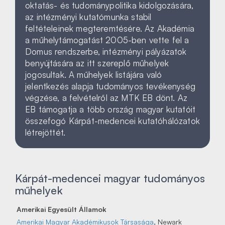
oktatás- és tudománypolitika kidolgozására,
az intézményi kutatómunka stabil
feltételeinek megteremtésére. Az Akadémia
a műhelytámogatást 2005-ben vette fel a
Domus rendszerbe, intézményi pályázatok
benyújtására az itt szereplő műhelyek
jogosultak. A műhelyek listájára való
jelentkezés alapja tudományos tevékenység
végzése, a felvételről az MTK EB dönt. Az
EB támogatja a több ország magyar kutatóit
összefogó Kárpát-medencei kutatóhálózatok
létrejöttét.
Kárpát-medencei magyar tudományos
műhelyek
Amerikai Egyesült Államok
Amerikai Magyar Akadémikusok Társasága
, Newark