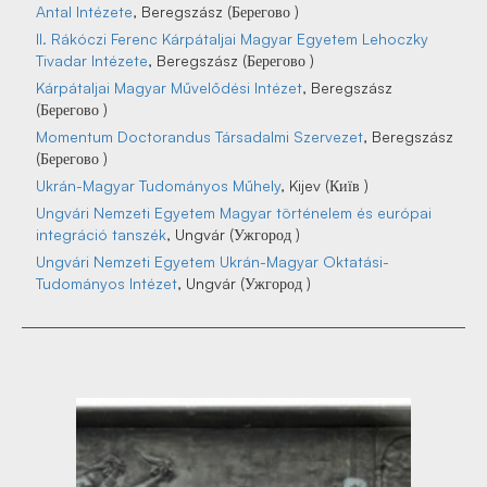
Antal Intézete
, Beregszász (Берегово )
II. Rákóczi Ferenc Kárpátaljai Magyar Egyetem Lehoczky
Tivadar Intézete
, Beregszász (Берегово )
Kárpátaljai Magyar Művelődési Intézet
, Beregszász
(Берегово )
Momentum Doctorandus Társadalmi Szervezet
, Beregszász
(Берегово )
Ukrán-Magyar Tudományos Műhely
, Kijev (Київ )
Ungvári Nemzeti Egyetem Magyar történelem és európai
integráció tanszék
, Ungvár (Ужгород )
Ungvári Nemzeti Egyetem Ukrán-Magyar Oktatási-
Tudományos Intézet
, Ungvár (Ужгород )