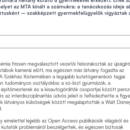
órumára néhány kutató a gyermekével érkezett. Éltek a
elyet az MTA kínált a számukra: a tanácskozás ideje al
ztusként – szakképzett gyermekfelügyelők vigyáztak 
mia frissen megválasztott vezetői felsorakoztak az újságír
éstábok kamerái előtt, ma egészen más látvány fogadta az
A Székház Kistermében a legújabb kutatógeneráció tagjai
n tudományos osztályokba: a só-liszt gyurmázók, a
 építőmesterek és a kisautógördítők csoportjai között pers
és az interdiszciplinaritás üdvös jeleit is felfedezhette a fig
ök látványos külsőségek között megalapították a Walt Disne
.
 emelettel lejjebb az Open Access publikációk világáról és
tt) kutatók problémáiról beszélgettek, és egészen biztosak