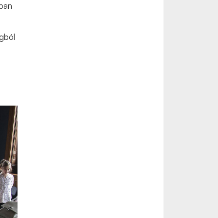
kban
gból