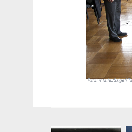
Fotó: mta.hu/Szigeti 