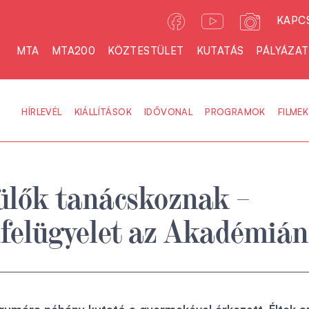
KAPC
MTA
MTA200
KÖZTESTÜLET
KUTATÁS
PÁLYÁZA
HÍRLEVÉL
KIÁLLÍTÁSOK
IDŐVONAL
PROGRAMOK
FILMEK
ülők tanácskoznak –
felügyelet az Akadémián