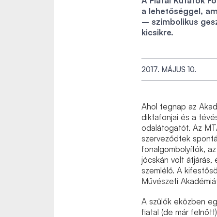
A Fiatal Kutatók F
a lehetőséggel, am
– szimbolikus ges
kicsikre.
2017. MÁJUS 10.
Ahol tegnap az Akadé
diktafonjai és a tév
odalátogatót. Az MT
szerveződtek spontá
fonalgombolyítók, az
jócskán volt átjárás, 
szemlélő. A kifestős
Művészeti Akadémiát
A szülők eközben egy
fiatal (de már felnő