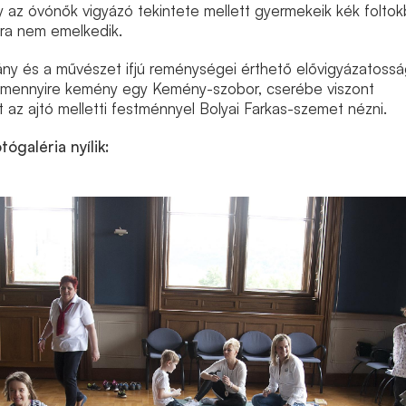
 az óvónők vigyázó tekintete mellett gyermekeik kék folto
ra nem emelkedik.
y és a művészet ifjú reménységei érthető elővigyázatossá
, mennyire kemény egy Kemény-szobor, cserébe viszont
 az ajtó melletti festménnyel Bolyai Farkas-szemet nézni.
tógaléria nyílik: