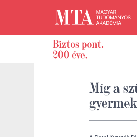
Míg a sz
gyermek