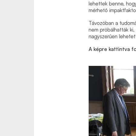
lehettek benne, hogy
mérhető impaktfakto
Távozóban a tudomán
nem próbálhatták ki
nagyszerűen lehetett
A képre kattintva fo