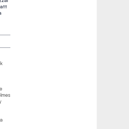
zzal
att
a
ók
ze
yelmes
y
 a