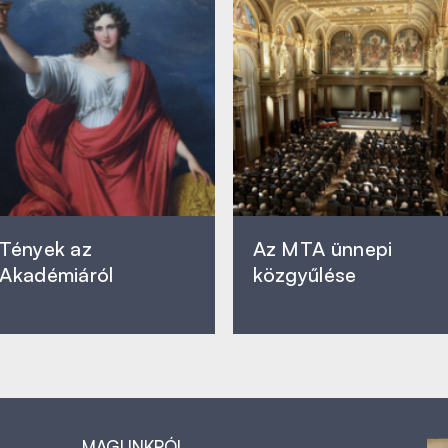
Tények az
Az MTA ünnepi
Akadémiáról
közgyűlése
MAGUNKRÓL