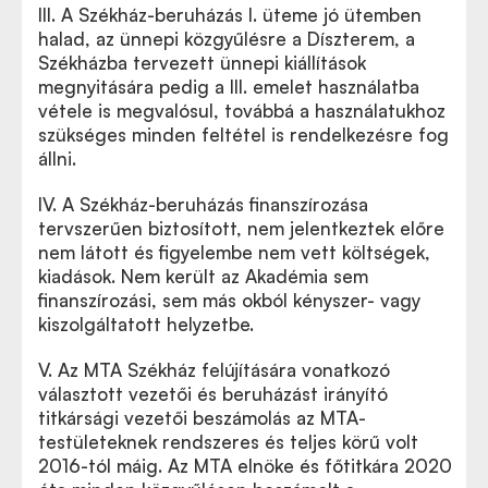
III. A Székház-beruházás I. üteme jó ütemben
halad, az ünnepi közgyűlésre a Díszterem, a
Székházba tervezett ünnepi kiállítások
megnyitására pedig a III. emelet használatba
vétele is megvalósul, továbbá a használatukhoz
szükséges minden feltétel is rendelkezésre fog
állni.
IV. A Székház-beruházás finanszírozása
tervszerűen biztosított, nem jelentkeztek előre
nem látott és figyelembe nem vett költségek,
kiadások. Nem került az Akadémia sem
finanszírozási, sem más okból kényszer- vagy
kiszolgáltatott helyzetbe.
V. Az MTA Székház felújítására vonatkozó
választott vezetői és beruházást irányító
titkársági vezetői beszámolás az MTA-
testületeknek rendszeres és teljes körű volt
2016-tól máig. Az MTA elnöke és főtitkára 2020