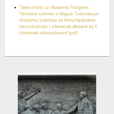
Tájékoztatás az Akadémia Felügyelő
Testülete számára a Magyar Tudományos
Akadémia Székháza és Könyvtárépülete
rekonstrukciója I. ütemének állásáról és II.
ütemének előkészítéséről (pdf)