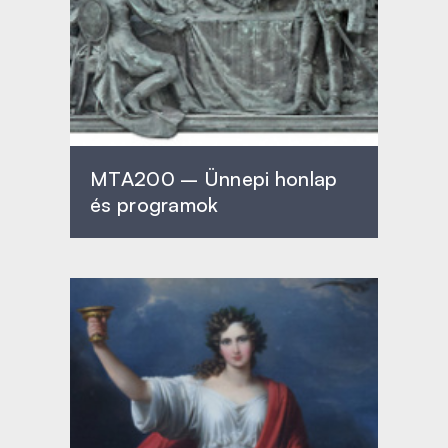
MTA200 – Ünnepi honlap
és programok