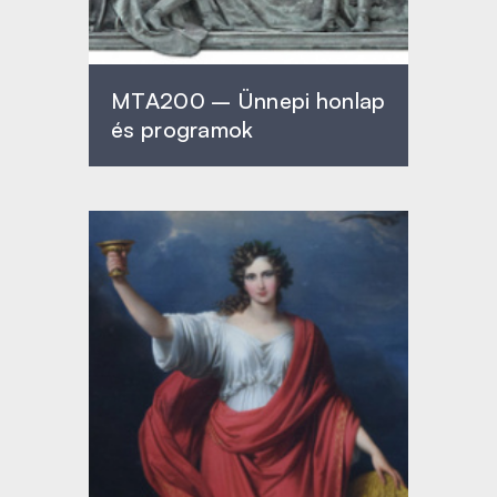
MTA200 – Ünnepi honlap
és programok