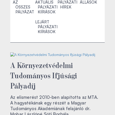
AZ
AKTUÁLIS
PÁLYÁZATI
ÁLLÁSOK
ÖSSZES
PÁLYÁZATI
HÍREK
PÁLYÁZAT
KIÍRÁSOK
LEJÁRT
PÁLYÁZATI
KIÍRÁSOK
A Környezetvédelmi
Tudományos Ifjúsági
Pályadíj
Az elismerést 2010-ben alapította az MTA.
A hagyatékának egy részét a Magyar
Tudományos Akadémiának felajánló dr.
Mohar Lászlóné Sóti Borbála