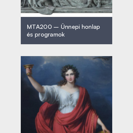
MTA200 – Ünnepi honlap
és programok