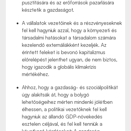
pusztítására és az erőforrások pazarlására
késztetik a gazdaságot.
A vállalatok vezetőinek és a részvényeseknek
fel kell hagyniuk azzal, hogy a környezeti és
társadalmi hatásokat a társadalom számára
kezelendő externáliákként kezeljék. Az
érintett feleket is bevonó kapitalizmus
előrelépést jelenthet ugyan, de nem biztos,
hogy igazodik a globális klímakrízis
mértékéhez.
Ahhoz, hogy a gazdaság- és szociálpolitikát
úgy alakítsák át, hogy a bolygó
lehetőségeihez mérten mindenki jólétben
élhessen, a politikai vezetőknek fel kell
hagyniuk az állandó GDP-növekedés
esztelen céljával, és fel kell tenniük a