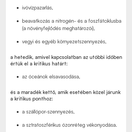
ivóvízpazarlás,
beavatkozás a nitrogén- és a foszfátciklusba
(a növényfejlődés meghatározói),
vegyi és egyéb környezetszennyezés,
a hetedik, amivel kapcsolatban az utóbbi időben
értük el a kritikus határt:
az óceánok elsavasodása,
és a maradék kettő, amik esetében közel járunk
a kritikus ponthoz:
a szállópor-szennyezés,
a sztratoszférikus ózonréteg vékonyodása.