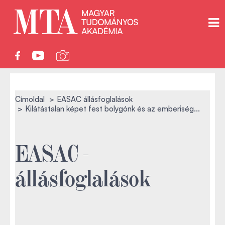
Címoldal
EASAC állásfoglalások
Kilátástalan képet fest bolygónk és az emberiség...
EASAC -
állásfoglalások