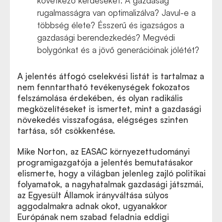
következő kérdéseket: A gazdaság
rugalmasságra van optimalizálva? Javul-e a
többség élete? Ésszerű és igazságos a
gazdasági berendezkedés? Megvédi
bolygónkat és a jövő generációinak jólétét?
A jelentés átfogó cselekvési listát is tartalmaz a
nem fenntartható tevékenységek fokozatos
felszámolása érdekében, és olyan radikális
megközelítéseket is ismertet, mint a gazdasági
növekedés visszafogása, elégséges szinten
tartása, sőt csökkentése.
Mike Norton, az EASAC környezettudományi
programigazgatója a jelentés bemutatásakor
elismerte, hogy a világban jelenleg zajló politikai
folyamatok, a nagyhatalmak gazdasági játszmái,
az Egyesült Államok irányváltása súlyos
aggodalmakra adnak okot, ugyanakkor
Európának nem szabad feladnia eddigi