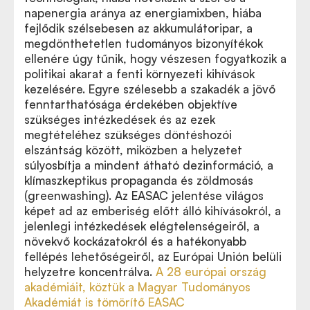
napenergia aránya az energiamixben, hiába
fejlődik szélsebesen az akkumulátoripar, a
megdönthetetlen tudományos bizonyítékok
ellenére úgy tűnik, hogy vészesen fogyatkozik a
politikai akarat a fenti környezeti kihívások
kezelésére. Egyre szélesebb a szakadék a jövő
fenntarthatósága érdekében objektíve
szükséges intézkedések és az ezek
megtételéhez szükséges döntéshozói
elszántság között, miközben a helyzetet
súlyosbítja a mindent átható dezinformáció, a
klímaszkeptikus propaganda és zöldmosás
(greenwashing). Az EASAC jelentése világos
képet ad az emberiség előtt álló kihívásokról, a
jelenlegi intézkedések elégtelenségeiről, a
növekvő kockázatokról és a hatékonyabb
fellépés lehetőségeiről, az Európai Unión belüli
helyzetre koncentrálva.
A 28 európai ország
akadémiáit, köztük a Magyar Tudományos
Akadémiát is tömörítő EASAC