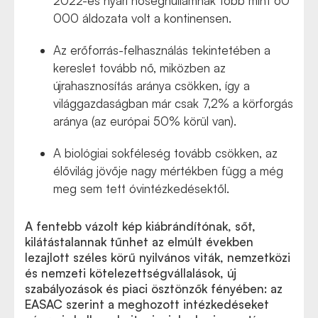
2022-es nyári hőséghullámnak több mint 60
000 áldozata volt a kontinensen.
Az erőforrás-felhasználás tekintetében a
kereslet tovább nő, miközben az
újrahasznosítás aránya csökken, így a
világgazdaságban már csak 7,2% a körforgás
aránya (az európai 50% körül van).
A biológiai sokféleség tovább csökken, az
élővilág jövője nagy mértékben függ a még
meg sem tett óvintézkedésektől.
A fentebb vázolt kép kiábrándítónak, sőt,
kilátástalannak tűnhet az elmúlt években
lezajlott széles körű nyilvános viták, nemzetközi
és nemzeti kötelezettségvállalások, új
szabályozások és piaci ösztönzők fényében: az
EASAC szerint a meghozott intézkedéseket