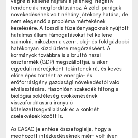
végre is kellene hajtani a jelenlegi negatív
tendenciák megfordításához. A zöld iparágak
növekedésének volt néhány jótékony hatása, de
nem elegendő a probléma mértékének
kezelésére. A fosszilis tüzelőanyagoknak nyújtott
hatalmas állami támogatásokat fel kellene
számolni, miközben a szén-, olaj- és földgázlobbi
hatékonyan küzd üzlete megőrzéséért. A
kormányok továbbra is a bruttó hazai
össztermék (GDP) megszállottjai, a siker
egyedüli mércéjeként tekintenek rá, és kevés
előrelépés történt az energia- és
erőforrásigény gazdasági növekedéstől való
elválasztására. Hasonlóan szakadék tátong a
biológiai sokféleség csökkenésének
visszafordítására irányuló
kötelezettségvállalások és a konkrét
cselekvések között is.
Az EASAC jelentése összefoglalja, hogy a
meghozott intézkedéseknek miért volt ilyen