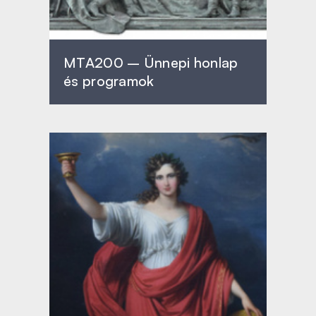
MTA200 – Ünnepi honlap
és programok