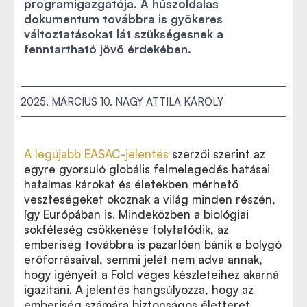
programigazgatója. A húszoldalas
dokumentum továbbra is gyökeres
változtatásokat lát szükségesnek a
fenntartható jövő érdekében.
2025. MÁRCIUS 10.
NAGY ATTILA KÁROLY
A legújabb EASAC-jelentés
szerzői szerint az
egyre gyorsuló globális felmelegedés hatásai
hatalmas károkat és életekben mérhető
veszteségeket okoznak a világ minden részén,
így Európában is. Mindeközben a biológiai
sokféleség csökkenése folytatódik, az
emberiség továbbra is pazarlóan bánik a bolygó
erőforrásaival, semmi jelét nem adva annak,
hogy igényeit a Föld véges készleteihez akarná
igazítani. A jelentés hangsúlyozza, hogy az
emberiség számára biztonságos életteret