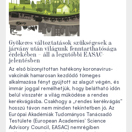
Gyökeres változtatások szükségesek a
járvány után világunk fenntarthatósága
érdekében – áll a legutóbbi EASAC-
jelentésben
Az első bizonyítottan hatékony koronavírus-
vakcinák hamarosan kezdődő tömeges
alkalmazása fényt gyújtott az alagút végén, és
immár joggal remélhetjük, hogy belátható időn
belül visszatér a világ működése a rendes
kerékvágásba. Csakhogy a „rendes kerékvágás”
hosszú távon nem minden tekintetben jó. Az
Európai Akadémiák Tudományos Tanácsadó
Testülete (European Academies’ Science
Advisory Council, EASAC) nemrégiben