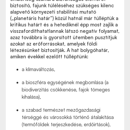
biztosító, fajunk túléléséhez szükséges kilenc
alapvető környezeti stabilitási mutató
(„planetáris határ”) közül hatnál már túlléptük a
kritikus határt és a hetediknél épp most zajlik a
visszafordíthatatlannak látszó negatív folyamat,
azaz továbbra is gyorsított ütemben pusztítjuk
azokat az erőforrásokat, amelyek földi
létezésünket biztosítják. A hat bolygóhatár,
amiken évekkel ezelőtt túlléptünk:
a klímaváltozás,
a bioszféra egységének megbomlása (a
biodiverzitás csökkenése, fajok tömeges
kihalása),
a szabad természet mezőgazdasági
térséggé és városokká történő átalakítása
(termőföldek terjeszkedése, erdőirtások),