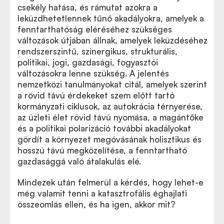
csekély hatása, és rámutat azokra a
leküzdhetetlennek tűnő akadályokra, amelyek a
fenntarthatóság eléréséhez szükséges
változások útjában állnak, amelyek leküzdéséhez
rendszerszintű, szinergikus, strukturális,
politikai, jogi, gazdasági, fogyasztói
változásokra lenne szükség. A jelentés
nemzetközi tanulmányokat citál, amelyek szerint
a rövid távú érdekeket szem előtt tartó
kormányzati ciklusok, az autokrácia térnyerése,
az üzleti élet rövid távú nyomása, a magántőke
és a politikai polarizáció további akadályokat
gördít a környezet megóvásának holisztikus és
hosszú távú megközelítése, a fenntartható
gazdasággá való átalakulás elé.
Mindezek után felmerül a kérdés, hogy lehet-e
még valamit tenni a katasztrofális éghajlati
összeomlás ellen, és ha igen, akkor mit?