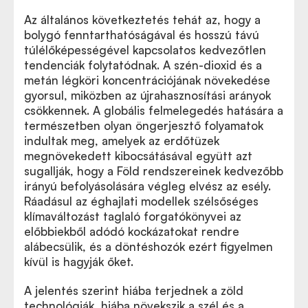
Az általános következtetés tehát az, hogy a
bolygó fenntarthatóságával és hosszú távú
túlélőképességével kapcsolatos kedvezőtlen
tendenciák folytatódnak. A szén-dioxid és a
metán légköri koncentrációjának növekedése
gyorsul, miközben az újrahasznosítási arányok
csökkennek. A globális felmelegedés hatására a
természetben olyan öngerjesztő folyamatok
indultak meg, amelyek az erdőtüzek
megnövekedett kibocsátásával együtt azt
sugallják, hogy a Föld rendszereinek kedvezőbb
irányú befolyásolására végleg elvész az esély.
Ráadásul az éghajlati modellek szélsőséges
klímaváltozást taglaló forgatókönyvei az
előbbiekből adódó kockázatokat rendre
alábecsülik, és a döntéshozók ezért figyelmen
kívül is hagyják őket.
A jelentés szerint hiába terjednek a zöld
technológiák, hiába növekszik a szél és a