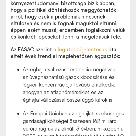
környezettudományi bizottsága bízik abban,
hogy a politikai döntéshozók meggyőzhetők
arról, hogy ezek a problémák nincsenek
eltúlozva és nem is fognak maguktól eltűnni,
éppen ezért muszáj érdemben foglalkozni velük
és konkrét lépéseket tenni a megoldásuk felé.
Az EASAC szerint
a legutóbbi jelentésük
óta
eltelt évek trendjei meglehetősen aggasztók:
Az éghajlatváltozás tendenciái negatívak –
az üvegházhatású gázok kibocsátása és
légköri koncentrációja tovább emelkedik,
ahogyan az átlaghőmérséklet és az
éghajlatváltozással összefüggő károk is.
Az Európai Unióban az éghajlati szélsőségek
gazdasági költségei összesen 162 milliárd
euróra rúgtak az elmúlt 3 évben, miközben a