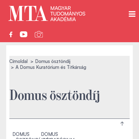
Címoldal
Domus ösztöndíj
A Domus Kuratórium és Titkárság
Domus ösztöndíj
DOMUS
DOMUS