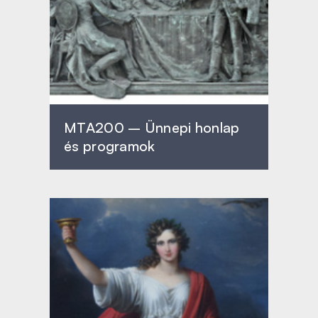
MTA200 – Ünnepi honlap
és programok