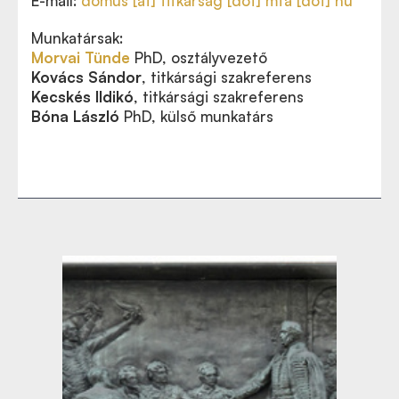
E-mail:
domus [at] titkarsag [dot] mta [dot] hu
Munkatársak:
Morvai Tünde
PhD, osztályvezető
Kovács Sándor
,
titkársági szakreferens
Kecskés
Ildikó
,
titkársági szakreferens
Bóna László
PhD, külső munkatárs