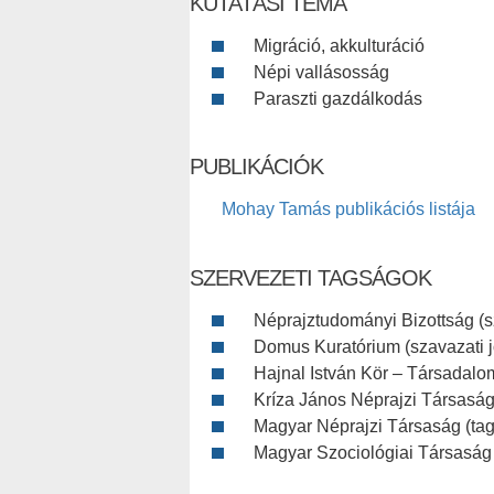
KUTATÁSI TÉMA
Migráció, akkulturáció
Népi vallásosság
Paraszti gazdálkodás
PUBLIKÁCIÓK
Mohay Tamás publikációs listája
SZERVEZETI TAGSÁGOK
Néprajztudományi Bizottság (s
Domus Kuratórium (szavazati j
Hajnal István Kör – Társadalom
Kríza János Néprajzi Társasá
Magyar Néprajzi Társaság (tag
Magyar Szociológiai Társaság