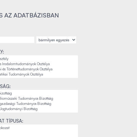
S AZ ADATBÁZISBAN
Y:
SÁG:
T TÍPUSA: