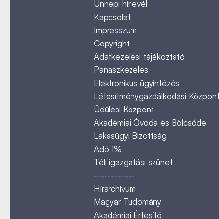
Ünnepi hírlevél
Kapcsolat
Impresszum
Copyright
Adatkezelési tájékoztató
Panaszkezelés
Elektronikus ügyintézés
Létesítménygazdálkodási Közpon
Üdülési Központ
Akadémiai Óvoda és Bölcsőde
Lakásügyi Bizottság
Adó 1%
Téli igazgatási szünet
------------
Hírarchívum
Magyar Tudomány
Akadémiai Értesítő