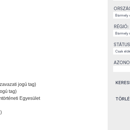
ORSZÁ
RÉGIÓ:
STÁTUS
AZONO
zavazati jogú tag)
ogú tag)
történeti Egyesület
g
)