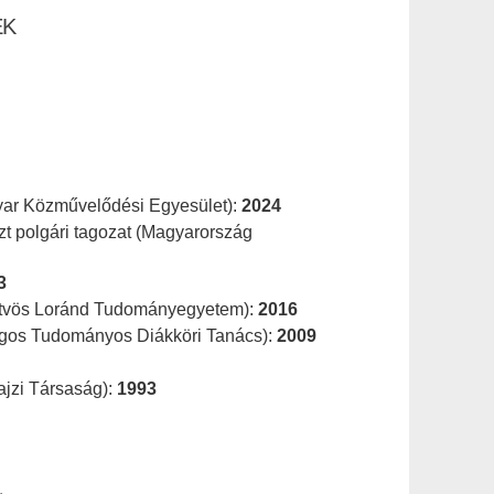
EK
gyar Közművelődési Egyesület):
2024
t polgári tagozat (Magyarország
3
(Eötvös Loránd Tudományegyetem):
2016
ágos Tudományos Diákköri Tanács):
2009
ajzi Társaság):
1993