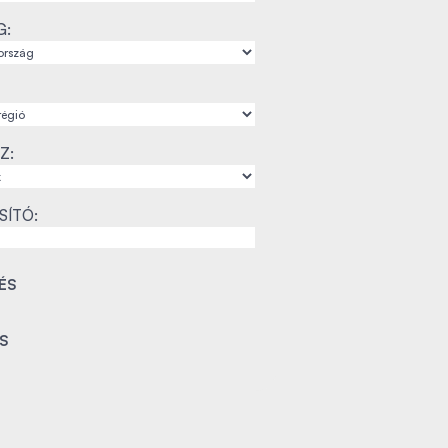
G:
Z:
SÍTÓ: