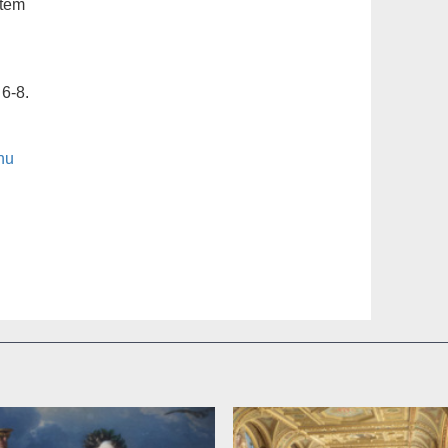
tem
6-8.
hu