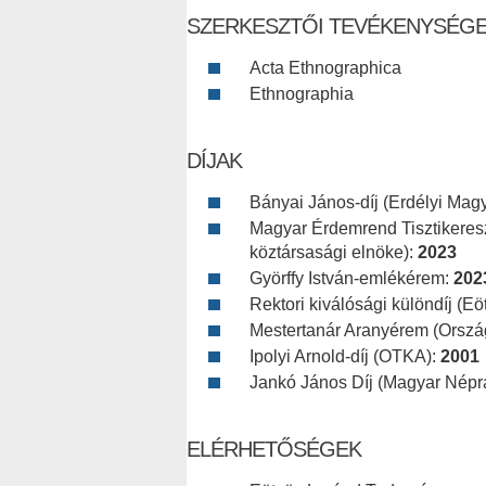
SZERKESZTŐI TEVÉKENYSÉG
Acta Ethnographica
Ethnographia
DÍJAK
Bányai János-díj (Erdélyi Ma
Magyar Érdemrend Tisztikeresz
köztársasági elnöke):
2023
Györffy István-emlékérem:
202
Rektori kiválósági különdíj 
Mestertanár Aranyérem (Orsz
Ipolyi Arnold-díj (OTKA):
2001
Jankó János Díj (Magyar Népr
ELÉRHETŐSÉGEK