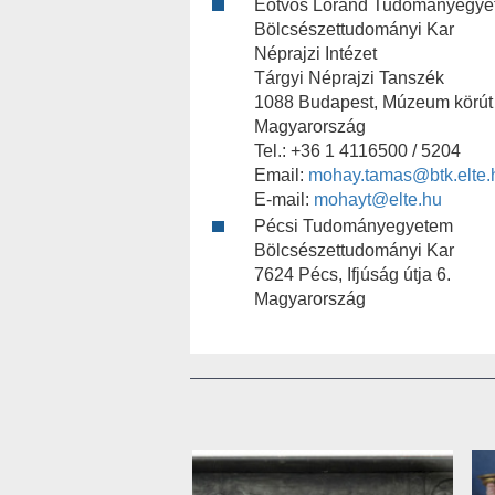
Eötvös Loránd Tudományegye
Bölcsészettudományi Kar
Néprajzi Intézet
Tárgyi Néprajzi Tanszék
1088 Budapest, Múzeum körút 
Magyarország
Tel.: +36 1 4116500 / 5204
Email:
mohay.tamas@btk.elte.
E-mail:
mohayt@elte.hu
Pécsi Tudományegyetem
Bölcsészettudományi Kar
7624 Pécs, Ifjúság útja 6.
Magyarország