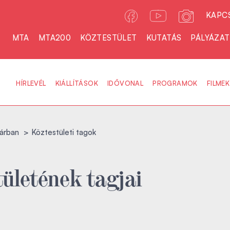
KAPC
MTA
MTA200
KÖZTESTÜLET
KUTATÁS
PÁLYÁZA
HÍRLEVÉL
KIÁLLÍTÁSOK
IDŐVONAL
PROGRAMOK
FILMEK
árban
Köztestületi tagok
ületének tagjai