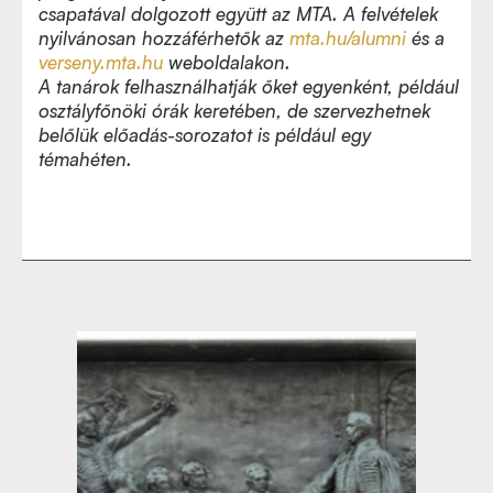
csapatával dolgozott együtt az MTA. A felvételek
nyilvánosan hozzáférhetők az
mta.hu/alumni
és a
verseny.mta.hu
weboldalakon.
A tanárok felhasználhatják őket egyenként, például
osztályfőnöki órák keretében, de szervezhetnek
belőlük előadás-sorozatot is például egy
témahéten.