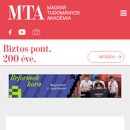
→
MTA200