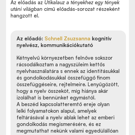
Az előadás az
Útikalauz a tényekhez egy tények
utáni világban
című előadás-sorozat részeként
hangzott el.
Az előadó:
Schnell Zsuzsanna
kognitív
nyelvész, kommunikációkutató
Kétnyelvű környezetben felnőve sokszor
rácsodálkoztam a nagyszüleim kettős
nyelvhasználatára s ennek az identitásukkal
és gondolkodásukkal összefüggő finom
összefüggéseire, rejtelmeire. Lenyűgözött,
hogy a nyelv összeköt, míg hiánya akár
izolálhat is bennünket egymástól.
A beszéd kapcsolatteremtő ereje olyan
lelki folyamatokon alapul, amelyek
feltárásával a nyelv ablak lehet az emberi
gondolkodás megismerésére, és ez
megmutathat nekünk valami egyedülállóan