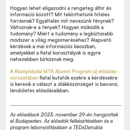
Hogyan lehet eligazodni a rengeteg álhír és
információ között? Mit tekinthetünk hiteles
forrásnak? Egyáltalán mit nevezünk ténynek?
Változnak-e a tények? Hogyan működik a
tudomány? Miért a tudomány a legbiztosabb
módszer a világ megismeréséhez? Alapvető
kérdések a mai információs káoszban,
amelyekkel a fiatal korosztályok is egyre
nehezebben birkóznak meg.
A Középiskolai MTA Alumni Program új előadás-
sorozatában
fiatal kutatók ezekre a kérdésekre
is keresik a választ a diákközönséget is bevonó,
lendületes előadásaikban.
Az előadások 2023. november 29-én hangzottak
el Budapesten. Az előadók felkészítésében és a
program lebonyolításában a TEDxDanubia