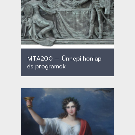
MTA200 – Ünnepi honlap
és programok