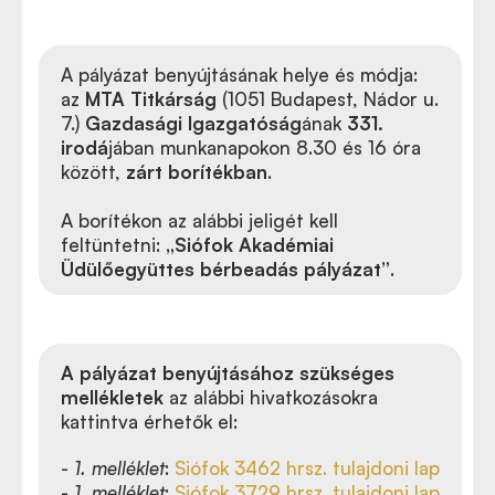
A pályázat benyújtásának helye és módja:
az
MTA Titkárság
(1051 Budapest, Nádor u.
7.)
Gazdasági Igazgatóság
ának
331.
irodá
jában munkanapokon 8.30 és 16 óra
között,
zárt borítékban
.
A borítékon az alábbi jeligét kell
feltüntetni:
„Siófok Akadémiai
Üdülőegyüttes bérbeadás pályázat”
.
A pályázat benyújtásához szükséges
mellékletek
az alábbi hivatkozásokra
kattintva érhetők el:
-
1. melléklet
:
Siófok 3462 hrsz. tulajdoni lap
-
1. melléklet
:
Siófok 3729 hrsz. tulajdoni lap