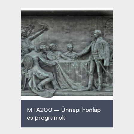
MTA200 – Ünnepi honlap
és programok