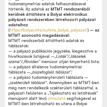
tudománymetriai adatok felhasználásával
történik. Az adatok az
MTMT rendszeréből
kerülnek áttöltésre a Bolyai elektronikus
pályázati rendszerében létrehozott pályázat
adataihoz
(
https://bolyai.mta.hu/mta_bolyai_palyazat/
)
–
az
MTMT azonosító megadásával:
MTMT rendszerből áttölthető adatok és
táblázatok:
– a pályázó publikációs jegyzéke, kiegészítve a
hivatkozások listájával
–„Listák”/„Idézetek
száma”/„Röviden”
menüsor útján kinyerhető lista;
– a pályázó általános tudománymetriai
táblázata
–„összefoglaló táblázat”;
–
a pályázó tudományterületi táblázata –
„szakterületi táblázat”
. Amennyiben az MTMT-ben
még nem rendelkezik szakterületi táblázattal, a
pályázati felületen a „Tájékoztató és letöltések”
menüpont alatt lévő
útmutató
segítségével az
MTMT-ben létrehozható és utána a Bolyai