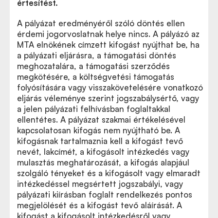
értesítést.
A pályázat eredményéről szóló döntés ellen
érdemi jogorvoslatnak helye nincs. A pályázó az
MTA elnökének címzett kifogást nyújthat be, ha
a pályázati eljárásra, a támogatási döntés
meghozatalára, a támogatási szerződés
megkötésére, a költségvetési támogatás
folyósítására vagy visszakövetelésére vonatkozó
eljárás véleménye szerint jogszabálysértő, vagy
a jelen pályázati felhívásban foglaltakkal
ellentétes. A pályázat szakmai értékelésével
kapcsolatosan kifogás nem nyújtható be. A
kifogásnak tartalmaznia kell a kifogást tevő
nevét, lakcímét, a kifogásolt intézkedés vagy
mulasztás meghatározását, a kifogás alapjául
szolgáló tényeket és a kifogásolt vagy elmaradt
intézkedéssel megsértett jogszabályi, vagy
pályázati kiírásban foglalt rendelkezés pontos
megjelölését és a kifogást tevő aláírását. A
kifogást a kifogásolt intézkedésről vagy