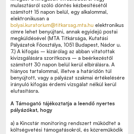
mulasztásról szóló döntés kézbesítésétől
számított 15 napon belül, egy alkalommal,
elektronikusan a
bolyai.kuratorium@titkarsag.mta.hu
elektronikus
címre lehet benyújtani, annak egyidejű postai
megküldésével (MTA Titkársága, Kutatási
Pályázatok Főosztálya, 1051 Budapest, Nádor u.
7.) A kifogás – kizárólag az abban vitatottak
kivizsgálására szorítkozva – a beérkezéstől
számított 30 napon belül kerül elbírálásra. A
hiányos tartalommal, illetve a határidőn túl
benyújtott, vagy a pályázat szakmai értékelésére
irányuló kifogás érdemi vizsgálat nélkül kerül
elutasításra.
A Támogató tájékoztatja a leendő nyertes
pályázókat, hogy
a) a Kincstár monitoring rendszert működtet a
költségvetési támogatásokról, és közreműködik