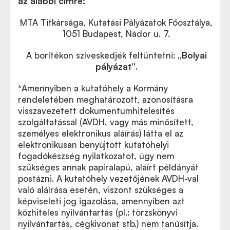
az alábbi címre:
MTA Titkársága, Kutatási Pályázatok Főosztálya,
1051 Budapest, Nádor u. 7.
A borítékon szíveskedjék feltüntetni:
„Bolyai
pályázat”
.
*
Amennyiben a kutatóhely a Kormány
rendeletében meghatározott, azonosításra
visszavezetett dokumentumhitelesítés
szolgáltatással (AVDH, vagy más minősített,
személyes elektronikus aláírás) látta el az
elektronikusan benyújtott kutatóhelyi
fogadókészség nyilatkozatot, úgy nem
szükséges annak papíralapú, aláírt példányát
postázni. A kutatóhely vezetőjének AVDH-val
való aláírása esetén, viszont szükséges a
képviseleti jog igazolása, amennyiben azt
közhiteles nyilvántartás (pl.: törzskönyvi
nyilvántartás, cégkivonat stb.) nem tanúsítja.