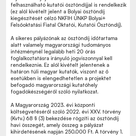
felhasználható kutatói ösztöndíjjal is rendelkezik
(ez alól kivételt jelent a Bolyai ösztöndíj
kiegészítését célzó NKFIH ÚNKP Bolyai+
Felsőoktatási Fiatal Oktatói, Kutatói Ösztöndíj).
A sikeres pályázónak az ösztöndíj időtartama
alatt valamely magyarországi tudományos
intézménynél legalább heti 20 órás
foglalkoztatásra irányuló jogviszonnyal kell
rendelkeznie. Ez alól kivételt jelentenek a
határon túli magyar kutatók, viszont az ő
esetükben is elengedhetetlen a projektet
befogadó magyarországi kutatóhely
fogadókészségéről szóló nyilatkozat.
A Magyarország 2023. évi központi
költségvetéséről szóló 2022. évi XXV. törvény
(Kvtv.) 68 § (3) bekezdése rögzíti az ösztöndíj
havi összegét, amely összeg a pályázat
kihirdetésének napján 250.000 Ft. A törvény 1.