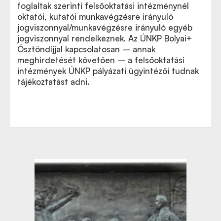
foglaltak szerinti felsőoktatási intézménynél
oktatói, kutatói munkavégzésre irányuló
jogviszonnyal/munkavégzésre irányuló egyéb
jogviszonnyal rendelkeznek. Az ÚNKP Bolyai+
Ösztöndíjjal kapcsolatosan – annak
meghirdetését követően – a felsőoktatási
intézmények ÚNKP pályázati ügyintézői tudnak
tájékoztatást adni.