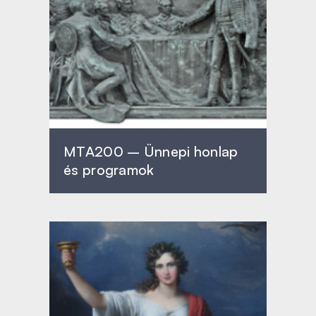
MTA200 – Ünnepi honlap
és programok