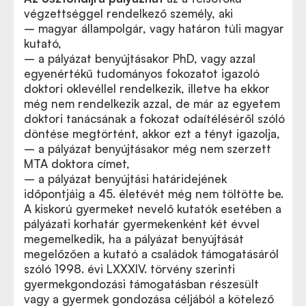
végzettséggel rendelkező személy, aki
– magyar állampolgár, vagy határon túli magyar
kutató,
– a pályázat benyújtásakor PhD, vagy azzal
egyenértékű tudományos fokozatot igazoló
doktori oklevéllel rendelkezik, illetve ha ekkor
még nem rendelkezik azzal, de már az egyetem
doktori tanácsának a fokozat odaítéléséről szóló
döntése megtörtént, akkor ezt a tényt igazolja,
– a pályázat benyújtásakor még nem szerzett
MTA doktora címet,
– a pályázat benyújtási határidejének
időpontjáig a 45. életévét még nem töltötte be.
A kiskorú gyermeket nevelő kutatók esetében a
pályázati korhatár gyermekenként két évvel
megemelkedik, ha a pályázat benyújtását
megelőzően a kutató a családok támogatásáról
szóló 1998. évi LXXXIV. törvény szerinti
gyermekgondozási támogatásban részesült
vagy a gyermek gondozása céljából a kötelező