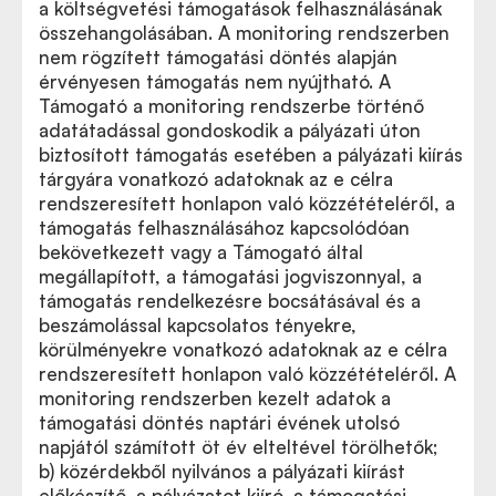
a költségvetési támogatások felhasználásának
összehangolásában. A monitoring rendszerben
nem rögzített támogatási döntés alapján
érvényesen támogatás nem nyújtható. A
Támogató a monitoring rendszerbe történő
adatátadással gondoskodik a pályázati úton
biztosított támogatás esetében a pályázati kiírás
tárgyára vonatkozó adatoknak az e célra
rendszeresített honlapon való közzétételéről, a
támogatás felhasználásához kapcsolódóan
bekövetkezett vagy a Támogató által
megállapított, a támogatási jogviszonnyal, a
támogatás rendelkezésre bocsátásával és a
beszámolással kapcsolatos tényekre,
körülményekre vonatkozó adatoknak az e célra
rendszeresített honlapon való közzétételéről. A
monitoring rendszerben kezelt adatok a
támogatási döntés naptári évének utolsó
napjától számított öt év elteltével törölhetők;
b) közérdekből nyilvános a pályázati kiírást
előkészítő, a pályázatot kiíró, a támogatási