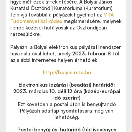
figyelmét ezek áttekintésére. A Bolyai János
Kutatási Ösztöndíj Kuratóriuma (Kuratórium)
felhívja továbbá a pályázók figyelmét az
MTA
Tudományetikai kódex
megismerésére, melynek
rendelkezései hatályosak az Ösztöndíjban
részesülőkre.
Pályázni a Bolyai elektronikus pályázati rendszer
használatával lehet, amely
2023. február 8
-tól
az alábbi internetes helyen érhető el:
http://bolyai.mta.hu
Elektronikus lezárási (beadási) határidő:
2023. március 10. déli 12 óra (közép-európai
idő szerint)
Ezt követően a postai úton is benyújtandó
Pályázati adatlap nyomtatására még van
lehetőség.
Postai benyújtási határidő (tértivevényes