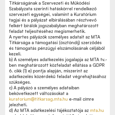
Titkárságának a Szervezeti és Működési
Szabályzata szerinti hatáskörrel rendelkező
szervezeti egységei, valamint a Kuratórium
tagjai és a pályázat elbírálásában résztvevő
felkért bírálók jogszabályban meghatározott
feladat teljesítéséhez megismerhetik.
A nyertes pályázók személyes adatait az MTA
Titkársága a támogatási (ösztöndíj) szerződés
és támogatás pénzügyi elszámolásának céljából
kezeli.
b) A személyes adatkezelés jogalapja az MTA tv.-
ben meghatározott közfeladat ellátása a GDPR
6. cikk (1) e) pontja alapján, miszerint az
adatkezelés közérdekű feladat végrehajtásához
szükséges.
c) A pályázó a személyes adataiban
bekövetkezett változásokat a
kuratorium@titkarsag.mta.hu
e-mail címre
jelezheti.
d) Az MTA adatkezelési tájékoztatója az
mta.hu