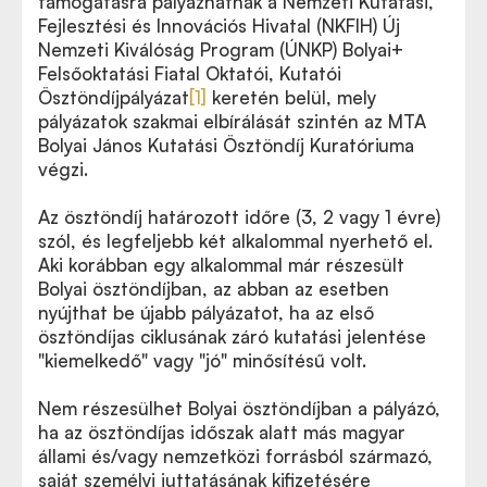
támogatásra pályázhatnak a Nemzeti Kutatási,
Fejlesztési és Innovációs Hivatal (NKFIH) Új
Nemzeti Kiválóság Program (ÚNKP) Bolyai+
Felsőoktatási Fiatal Oktatói, Kutatói
Ösztöndíjpályázat
[1]
keretén belül, mely
pályázatok szakmai elbírálását szintén az MTA
Bolyai János Kutatási Ösztöndíj Kuratóriuma
végzi.
Az ösztöndíj határozott időre (3, 2 vagy 1 évre)
szól, és legfeljebb két alkalommal nyerhető el.
Aki korábban egy alkalommal már részesült
Bolyai ösztöndíjban, az abban az esetben
nyújthat be újabb pályázatot, ha az első
ösztöndíjas ciklusának záró kutatási jelentése
"kiemelkedő" vagy "jó" minősítésű volt.
Nem részesülhet Bolyai ösztöndíjban a pályázó,
ha az ösztöndíjas időszak alatt más magyar
állami és/vagy nemzetközi forrásból származó,
saját személyi juttatásának kifizetésére