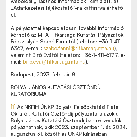
weboldal „Hasznos információk” cím alatt, az
„Adatkezelési tájékoztató”-ra kattintva érhető
el.
A pályázattal kapcsolatosan további információ
kérhető az MTA Titkársága Kutatási Pályázatok
Főosztályán Szabó Fannitól (telefon: +36-1-411-
6367, e-mail:
szabo.fanni@titkarsag.mta.hu
),
valamint Biró Évától (telefon: +36-1-411-6177, e-
mail:
biro.eva@titkarsag.mta.hu
).
Budapest, 2023. február 8.
BOLYAI JÁNOS KUTATÁSI ÖSZTÖNDÍJ
KURATÓRIUMA
[1]
Az NKFIH ÚNKP Bolyai+ Felsőoktatási Fiatal
Oktatói, Kutatói Ösztöndíj pályázatára azok a
Bolyai János Kutatási Ösztöndíjban részesülők
pályázhatnak, akik 2023. szeptember 1. és 2024.
augusztus 31. között az ÚNKP kiírásában