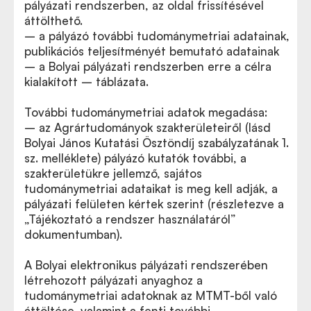
pályázati rendszerben, az oldal frissítésével
áttölthető.
– a pályázó további tudománymetriai adatainak,
publikációs teljesítményét bemutató adatainak
– a Bolyai pályázati rendszerben erre a célra
kialakított – táblázata.
További tudománymetriai adatok megadása:
– az Agrártudományok szakterületeiről (lásd
Bolyai János Kutatási Ösztöndíj szabályzatának 1.
sz. melléklete) pályázó kutatók további, a
szakterületükre jellemző, sajátos
tudománymetriai adataikat is meg kell adják, a
pályázati felületen kértek szerint (részletezve a
„Tájékoztató a rendszer használatáról”
dokumentumban).
A Bolyai elektronikus pályázati rendszerében
létrehozott pályázati anyaghoz a
tudománymetriai adatoknak az MTMT-ből való
áttöltése, valamint a fenti további