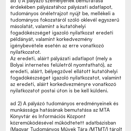
ad 1) A pályázó személyének bemutatása
érdekében pályázatához pályázati adatlapot,
tudományos önéletrajzot nyújt be, mellékeli a
tudományos fokozatáról szóló oklevél egyszerű
másolatát, valamint a kutatóhelyi
fogadókészséget igazoló nyilatkozat eredeti
példányát, valamint korkedvezmény
igénybevétele esetén az erre vonatkozó
nyilatkozatot.
Az eredeti, aláírt pályázati adatlapot (mely a
Bolyai internetes felületről nyomtatható), az
eredeti, aláírt, bélyegzővel ellátott kutatóhelyi
fogadókészséget igazoló nyilatkozatot, valamint
az eredeti, aláírt korkedvezményre vonatkozó
nyilatkozatot postai úton is be kell küldeni.
ad 2) A pályázó tudományos eredményeinek és
munkássága hatásának bemutatása az MTA
Könyvtár és Információs Központ
közreműködésével működtetett adatbázisban
(Magyar Tudományos Művek Tára /MTMT/) tárolt