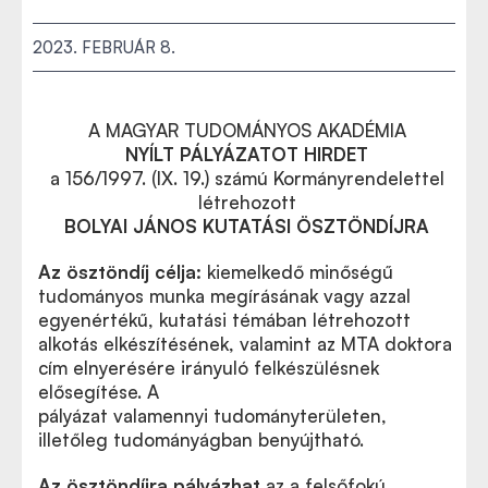
2023. FEBRUÁR 8.
A MAGYAR TUDOMÁNYOS AKADÉMIA
NYÍLT PÁLYÁZATOT HIRDET
a 156/1997. (IX. 19.) számú Kormányrendelettel
létrehozott
BOLYAI JÁNOS KUTATÁSI ÖSZTÖNDÍJRA
Az ösztöndíj célja:
kiemelkedő minőségű
tudományos munka megírásának vagy azzal
egyenértékű, kutatási témában létrehozott
alkotás elkészítésének, valamint az MTA doktora
cím elnyerésére irányuló felkészülésnek
elősegítése. A
pályázat
valamennyi tudományterületen,
A teljes pályázati felhívás ide kattintva letölthető pdf
illetőleg tudományágban benyújtható.
formátumban
Az ösztöndíjra pályázhat
az a felsőfokú