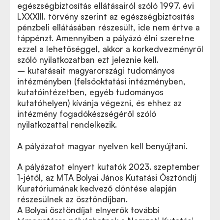
egészségbiztosítás ellátásairól szóló 1997. évi
LXXXIII. törvény szerint az egészségbiztosítás
pénzbeli ellátásában részesült, ide nem értve a
táppénzt. Amennyiben a pályázó élni szeretne
ezzel a lehetőséggel, akkor a korkedvezményről
szóló nyilatkozatban ezt jeleznie kell.
– kutatásait magyarországi tudományos
intézményben (felsőoktatási intézményben,
kutatóintézetben, egyéb tudományos
kutatóhelyen) kívánja végezni, és ehhez az
intézmény fogadókészségéről szóló
nyilatkozattal rendelkezik.
A pályázatot magyar nyelven kell benyújtani.
A pályázatot elnyert kutatók 2023. szeptember
1-jétől, az MTA Bolyai János Kutatási Ösztöndíj
Kuratóriumának kedvező döntése alapján
részesülnek az ösztöndíjban.
A Bolyai ösztöndíjat elnyerők további