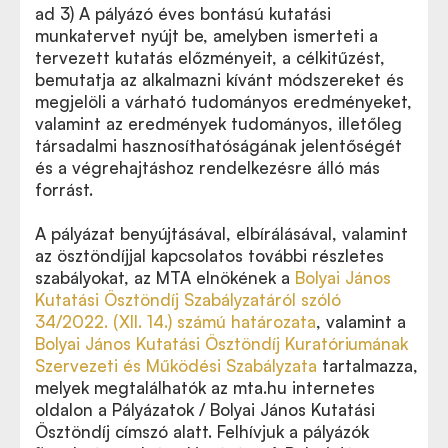
ad 3) A pályázó éves bontású kutatási
munkatervet nyújt be, amelyben ismerteti a
tervezett kutatás előzményeit, a célkitűzést,
bemutatja az alkalmazni kívánt módszereket és
megjelöli a várható tudományos eredményeket,
valamint az eredmények tudományos, illetőleg
társadalmi hasznosíthatóságának jelentőségét
és a végrehajtáshoz rendelkezésre álló más
forrást.
A pályázat benyújtásával, elbírálásával, valamint
az ösztöndíjjal kapcsolatos további részletes
szabályokat, az MTA elnökének a
Bolyai János
Kutatási Ösztöndíj Szabályzatáról szóló
34/2022. (XII. 14.) számú határozata
, valamint a
Bolyai János Kutatási Ösztöndíj Kuratóriumának
Szervezeti és Működési Szabályzata
tartalmazza,
melyek megtalálhatók az mta.hu internetes
oldalon a Pályázatok / Bolyai János Kutatási
Ösztöndíj címszó alatt. Felhívjuk a pályázók