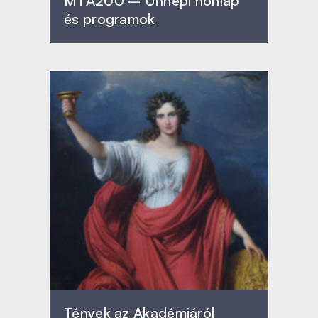
MTA200 – Ünnepi honlap
és programok
Tények az Akadémiáról