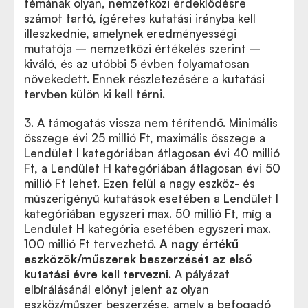
témának olyan, nemzetközi érdeklődésre
számot tartó, ígéretes kutatási irányba kell
illeszkednie, amelynek eredményességi
mutatója – nemzetközi értékelés szerint –
kiváló, és az utóbbi 5 évben folyamatosan
növekedett. Ennek részletezésére a kutatási
tervben külön ki kell térni.
3. A támogatás vissza nem térítendő. Minimális
összege évi 25 millió Ft, maximális összege a
Lendület I kategóriában átlagosan évi 40 millió
Ft, a Lendület H kategóriában átlagosan évi 50
millió Ft lehet. Ezen felül a nagy eszköz- és
műszerigényű kutatások esetében a Lendület I
kategóriában egyszeri max. 50 millió Ft, míg a
Lendület H kategória esetében egyszeri max.
100 millió Ft tervezhető.
A nagy értékű
eszközök/műszerek beszerzését
az első
kutatási évre kell tervezni
. A pályázat
elbírálásánál előnyt jelent az olyan
eszköz/műszer beszerzése, amely a befogadó