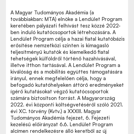
A Magyar Tudományos Akadémia (a
továbbiakban: MTA) elnöke a Lendület Program
keretében pályázati felhívást tesz közzé 2022-
ben induló kutatócsoportok létrehozására. A
Lendület Program
célja a hazai fiatal kutatóbázis
A teljes pályázati felhívás ide kattintva letölthető
erősítése nemzetközi szinten is kimagasló
(pdf)
teljesítményű kutatók és kiemelkedő fiatal
tehetségek külföldről történő hazahívásával,
illetve itthon tartásával. A Lendület Program a
kiválóság és a mobilitás együttes támogatására
irányul, ennek megfelelően célja, hogy a
befogadó kutatóhelyeken áttörő eredményeket
ígérő kutatásokat végző kutatócsoportok
számára biztosítson forrást. A Magyarország
2022. évi központi költségvetéséről szóló 2021.
évi XC. törvény (Kvtv.) a XXXIII. Magyar
Tudományos Akadémia fejezet, 6. Fejezeti
kezelésű előirányzat 6.6. Lendület Program
alcímen rendelkezésre álló keretből az új