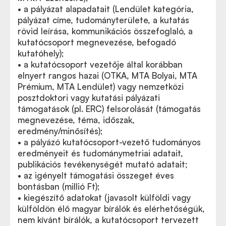
• a pályázat alapadatait (Lendület kategória,
pályázat címe, tudományterülete, a kutatás
rövid leírása, kommunikációs összefoglaló, a
kutatócsoport megnevezése, befogadó
kutatóhely);
• a kutatócsoport vezetője által korábban
elnyert rangos hazai (OTKA, MTA Bolyai, MTA
Prémium, MTA Lendület) vagy nemzetközi
posztdoktori vagy kutatási pályázati
támogatások (pl. ERC) felsorolását (támogatás
megnevezése, téma, időszak,
eredmény/minősítés);
• a pályázó kutatócsoport-vezető tudományos
eredményeit és tudománymetriai adatait,
publikációs tevékenységét mutató adatait;
• az igényelt támogatási összeget éves
bontásban (millió Ft);
• kiegészítő adatokat (javasolt külföldi vagy
külföldön élő magyar bírálók és elérhetőségük,
nem kívánt bírálók, a kutatócsoport tervezett