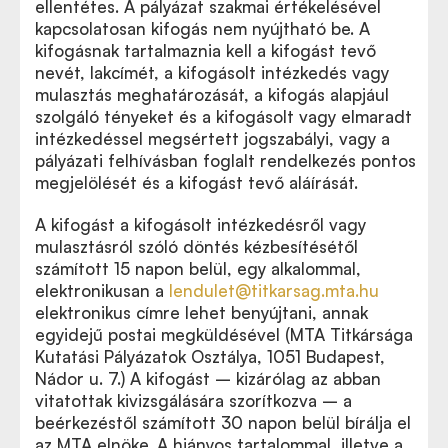
ellentétes. A pályázat szakmai értékelésével
kapcsolatosan kifogás nem nyújtható be. A
kifogásnak tartalmaznia kell a kifogást tevő
nevét, lakcímét, a kifogásolt intézkedés vagy
mulasztás meghatározását, a kifogás alapjául
szolgáló tényeket és a kifogásolt vagy elmaradt
intézkedéssel megsértett jogszabályi, vagy a
pályázati felhívásban foglalt rendelkezés pontos
megjelölését és a kifogást tevő aláírását.
A kifogást a kifogásolt intézkedésről vagy
mulasztásról szóló döntés kézbesítésétől
számított 15 napon belül, egy alkalommal,
elektronikusan a
lendulet@titkarsag.mta.hu
elektronikus címre lehet benyújtani, annak
egyidejű postai megküldésével (MTA Titkársága
Kutatási Pályázatok Osztálya, 1051 Budapest,
Nádor u. 7.) A kifogást – kizárólag az abban
vitatottak kivizsgálására szorítkozva – a
beérkezéstől számított 30 napon belül bírálja el
az MTA elnöke. A hiányos tartalommal, illetve a