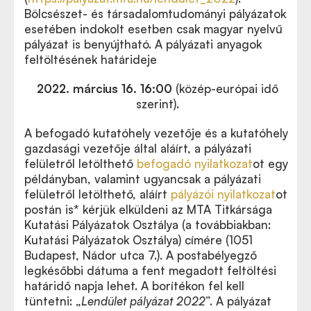
Bölcsészet- és társadalomtudományi pályázatok
esetében indokolt esetben csak magyar nyelvű
pályázat is benyújtható. A pályázati anyagok
feltöltésének határideje
2022. március 16. 16:00
(közép-európai idő
szerint).
A befogadó kutatóhely vezetője és a kutatóhely
gazdasági vezetője által aláírt, a pályázati
felületről letölthető
befogadó nyilatkozat
ot egy
példányban, valamint ugyancsak a pályázati
felületről letölthető, aláírt
pályázói nyilatkozat
ot
postán is* kérjük elküldeni az MTA Titkársága
Kutatási Pályázatok Osztálya (a továbbiakban:
Kutatási Pályázatok Osztálya) címére (1051
Budapest, Nádor utca 7.). A postabélyegző
legkésőbbi dátuma a fent megadott feltöltési
határidő napja lehet. A borítékon fel kell
tüntetni: „
Lendület pályázat 2022
”. A pályázat