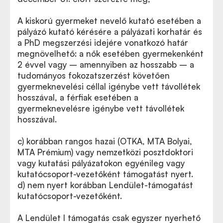
A kiskorú gyermeket nevelő kutató esetében a
pályázó kutató kérésére a pályázati korhatár és
a PhD megszerzési idejére vonatkozó határ
megnövelhető: a nők esetében gyermekenként
2 évvel vagy – amennyiben az hosszabb – a
tudományos fokozatszerzést követően
gyermeknevelési céllal igénybe vett távollétek
hosszával, a férfiak esetében a
gyermeknevelésre igénybe vett távollétek
hosszával.
c) korábban rangos hazai (OTKA, MTA Bolyai,
MTA Prémium) vagy nemzetközi posztdoktori
vagy kutatási pályázatokon egyénileg vagy
kutatócsoport-vezetőként támogatást nyert.
d) nem nyert korábban Lendület-támogatást
kutatócsoport-vezetőként.
A Lendület I támogatás csak egyszer nyerhető