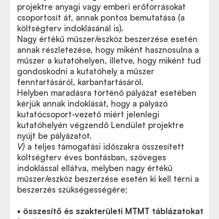
projektre anyagi vagy emberi erőforrásokat
csoportosít át, annak pontos bemutatása (a
költségterv indoklásánál is).
Nagy értékű műszer/eszköz beszerzése esetén
annak részletezése, hogy miként hasznosulna a
műszer a kutatóhelyen, illetve, hogy miként tud
gondoskodni a kutatóhely a műszer
fenntartásáról, karbantartásáról.
Helyben maradásra történő pályázat esetében
kérjük annak indoklását, hogy a pályázó
kutatócsoport-vezető miért jelenlegi
kutatóhelyén végzendő Lendület projektre
nyújt be pályázatot.
V)
a teljes támogatási időszakra összesített
költségterv éves bontásban, szöveges
indoklással ellátva, melyben nagy értékű
műszer/eszköz beszerzése esetén ki kell térni a
beszerzés szükségességére;
• összesítő és szakterületi MTMT táblázatokat