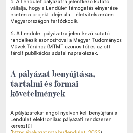
5. A Lendület pályázatra jelentkező kutató
vállalja, hogy a Lendület támogatás elnyerése
esetén a projekt ideje alatt életvitelszerűen
Magyarországon tartózkodik.
6. A Lendület pályázatra jelentkező kutató
rendelkezik azonosítóval a Magyar Tudományos
Művek Tárához (MTMT azonosító) és az ott
tárolt publikációs adatai naprakészek.
A pályázat benyújtása,
tartalmi és formai
követelmények
A pályázatokat angol nyelven kell benyújtani a
Lendület elektronikus pályázati rendszeren
keresztül
(
https://palyazat.mta.hu/lendulet_2022
).