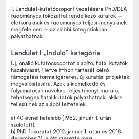
1. Lendület-kutatócsoport vezetésére PhD/DLA
tudományos fokozattal rendelkező kutatók –
életkoruknak és tudományos teljesítményüknek
megfelelően – az alábbi kategóriákban
pályázhatnak:
Lendület I „Induló” kategória
Új, önálló kutatócsoportot alapító, fiatal kutatók
hazahívását, illetve itthon tartását célzó
támogatási forma ígéretes, új kutatási projektek
megvalósítására. Azok a kiemelkedő és
folyamatosan növekvő teljesítményt mutató,
tehetséges fiatal kutatók pályázhatnak, akikre
teljesülnek az alábbi feltételek:
a) 40 évnél fiatalabb (1982. január 1. után
született),
b) PhD fokozatát 2012. január 1. után és 2018.
december 31. előtt szerezte meg,