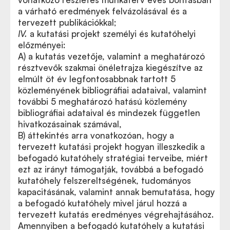
a várható eredmények felvázolásával és a
tervezett publikációkkal;
IV.
a kutatási projekt személyi és kutatóhelyi
előzményei:
A) a kutatás vezetője, valamint a meghatározó
résztvevők szakmai önéletrajza kiegészítve az
elmúlt öt év legfontosabbnak tartott 5
közleményének bibliográfiai adataival, valamint
további 5 meghatározó hatású közlemény
bibliográfiai adataival és mindezek független
hivatkozásainak számával,
B) áttekintés arra vonatkozóan, hogy a
tervezett kutatási projekt hogyan illeszkedik a
befogadó kutatóhely stratégiai terveibe, miért
ezt az irányt támogatják, továbbá a befogadó
kutatóhely felszereltségének, tudományos
kapacitásának, valamint annak bemutatása, hogy
a befogadó kutatóhely mivel járul hozzá a
tervezett kutatás eredményes végrehajtásához.
Amennyiben a befogadó kutatóhely a kutatási