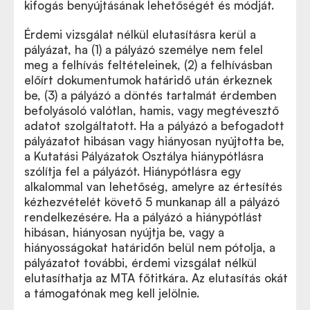
kifogás benyújtásának lehetőségét és módját.
Érdemi vizsgálat nélkül elutasításra kerül a
pályázat, ha (1) a pályázó személye nem felel
meg a felhívás feltételeinek, (2) a felhívásban
előírt dokumentumok határidő után érkeznek
be, (3) a pályázó a döntés tartalmát érdemben
befolyásoló valótlan, hamis, vagy megtévesztő
adatot szolgáltatott. Ha a pályázó a befogadott
pályázatot hibásan vagy hiányosan nyújtotta be,
a Kutatási Pályázatok Osztálya hiánypótlásra
szólítja fel a pályázót. Hiánypótlásra egy
alkalommal van lehetőség, amelyre az értesítés
kézhezvételét követő 5 munkanap áll a pályázó
rendelkezésére. Ha a pályázó a hiánypótlást
hibásan, hiányosan nyújtja be, vagy a
hiányosságokat határidőn belül nem pótolja, a
pályázatot további, érdemi vizsgálat nélkül
elutasíthatja az MTA főtitkára. Az elutasítás okát
a támogatónak meg kell jelölnie.