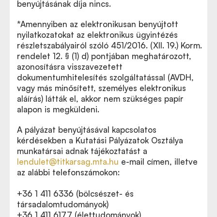
benyújtásának díja nincs.
*Amennyiben az elektronikusan benyújtott
nyilatkozatokat az elektronikus ügyintézés
részletszabályairól szóló 451/2016. (XII. 19.) Korm.
rendelet 12. § (1) d) pontjában meghatározott,
azonosításra visszavezetett
dokumentumhitelesítés szolgáltatással (AVDH,
vagy más minősített, személyes elektronikus
aláírás) látták el, akkor nem szükséges papír
alapon is megküldeni.
A pályázat benyújtásával kapcsolatos
kérdésekben a Kutatási Pályázatok Osztálya
munkatársai adnak tájékoztatást a
lendulet@titkarsag.mta.hu
e-mail címen
, illetve
az alábbi telefonszámokon:
+36 1 411 6336 (bölcsészet- és
társadalomtudományok)
+36 1 411 6177 (élettudományok)