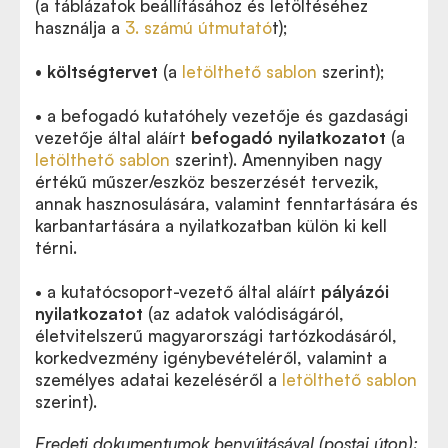
(a táblázatok beállításához és letöltéséhez
használja a
3. számú útmutató
t);
• költségtervet
(a
letölthető sablon
szerint);
• a befogadó kutatóhely vezetője és gazdasági
vezetője által aláírt
befogadó nyilatkozatot
(a
letölthető sablon
szerint). Amennyiben nagy
értékű műszer/eszköz beszerzését tervezik,
annak hasznosulására, valamint fenntartására és
karbantartására a nyilatkozatban külön ki kell
térni.
• a kutatócsoport-vezető által aláírt
pályázói
nyilatkozatot
(az adatok valódiságáról,
életvitelszerű magyarországi tartózkodásáról,
korkedvezmény igénybevételéről, valamint a
személyes adatai kezeléséről a
letölthető sablon
szerint).
Eredeti dokumentumok benyújtásával (postai úton):