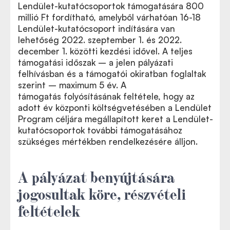
Lendület-kutatócsoportok támogatására 800
millió Ft fordítható, amelyből várhatóan 16-18
Lendület-kutatócsoport indítására van
lehetőség 2022. szeptember 1. és 2022.
december 1. közötti kezdési idővel. A teljes
támogatási időszak – a jelen pályázati
felhívásban és a támogatói okiratban foglaltak
szerint – maximum 5 év. A
támogatá
s folyósításának feltétele, hogy az
For the English version please click here
adott év központi költségvetésében a Lendület
Program céljára megállapított keret a Lendület-
kutatócsoportok további támogatásához
szükséges mértékben rendelkezésére álljon.
A pályázat benyújtására
jogosultak köre, részvételi
feltételek