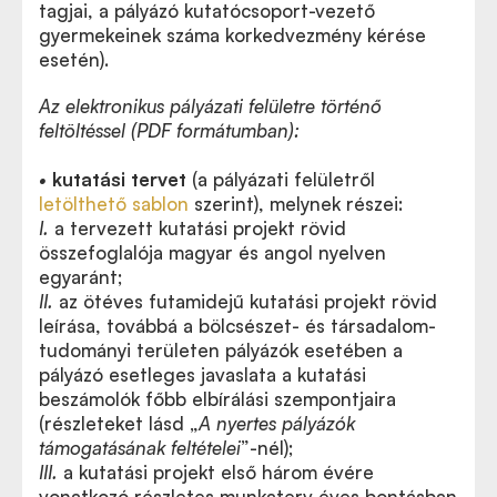
tagjai, a pályázó kutatócsoport-vezető
gyermekeinek száma korkedvezmény kérése
esetén).
Az elektronikus pályázati felületre történő
feltöltéssel (PDF formátumban):
•
kutatási tervet
(a pályázati felületről
letölthető sablon
szerint), melynek részei:
I.
a tervezett kutatási projekt rövid
összefoglalója magyar és angol nyelven
egyaránt;
II.
az ötéves futamidejű kutatási projekt rövid
leírása, továbbá a bölcsészet- és társadalom-
tudományi területen pályázók esetében a
pályázó esetleges javaslata a kutatási
beszámolók főbb elbírálási szempontjaira
(részleteket lásd „
A nyertes pályázók
támogatásának feltételei
”-nél);
III.
a kutatási projekt első három évére
vonatkozó részletes munkaterv éves bontásban