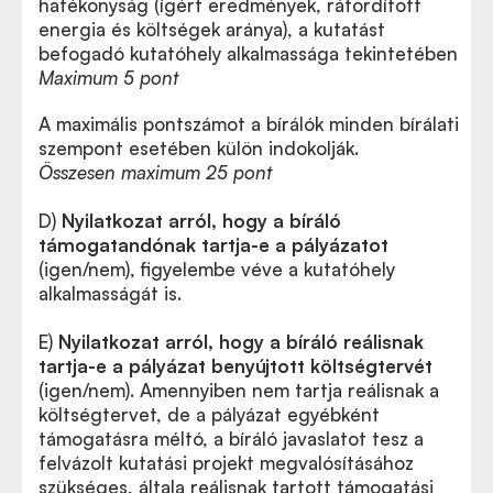
hatékonyság (ígért eredmények, ráfordított
energia és költségek aránya), a kutatást
befogadó kutatóhely alkalmassága tekintetében
Maximum 5
pont
A maximális pontszámot a bírálók minden bírálati
szempont esetében külön indokolják.
Összesen maximum 25 pont
D)
Nyilatkozat arról, hogy a bíráló
támogatandónak tartja-e a pályázatot
(igen/nem), figyelembe véve a kutatóhely
alkalmasságát is.
E)
Nyilatkozat arról, hogy a bíráló reálisnak
tartja-e a pályázat benyújtott költségtervét
(igen/nem). Amennyiben nem tartja reálisnak a
költségtervet, de a pályázat egyébként
támogatásra méltó, a bíráló javaslatot tesz a
felvázolt kutatási projekt megvalósításához
szükséges, általa reálisnak tartott támogatási