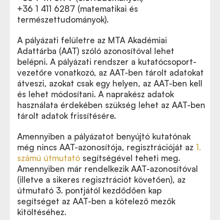
+36 1 411 6287 (matematikai és
természettudományok).
A pályázati felületre az MTA Akadémiai
Adattárba (AAT) szóló azonosítóval lehet
belépni. A pályázati rendszer a kutatócsoport-
vezetőre vonatkozó, az AAT-ben tárolt adatokat
átveszi, azokat csak egy helyen, az AAT-ben kell
és lehet módosítani. A naprakész adatok
használata érdekében szükség lehet az AAT-ben
tárolt adatok frissítésére.
Amennyiben a pályázatot benyújtó kutatónak
még nincs AAT-azonosítója, regisztrációját az
1.
számú útmutató
segítségével teheti meg.
Amennyiben már rendelkezik AAT-azonosítóval
(illetve a sikeres regisztrációt követően), az
útmutató 3. pontjától kezdődően kap
segítséget az AAT-ben a kötelező mezők
kitöltéséhez.