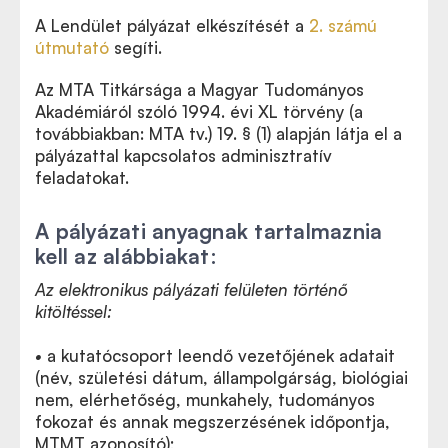
A Lendület pályázat elkészítését a
2. számú
útmutató
segíti.
Az MTA Titkársága a Magyar Tudományos
Akadémiáról szóló 1994. évi XL törvény (a
továbbiakban: MTA tv.) 19. § (1) alapján látja el a
pályázattal kapcsolatos adminisztratív
feladatokat.
A pályázati anyagnak tartalmaznia
kell az alábbiakat:
Az elektronikus pályázati felületen történő
kitöltéssel:
•
a kutatócsoport leendő vezetőjének adatait
(név, születési dátum, állampolgárság, biológiai
nem, elérhetőség, munkahely, tudományos
fokozat és annak megszerzésének időpontja,
MTMT azonosító);