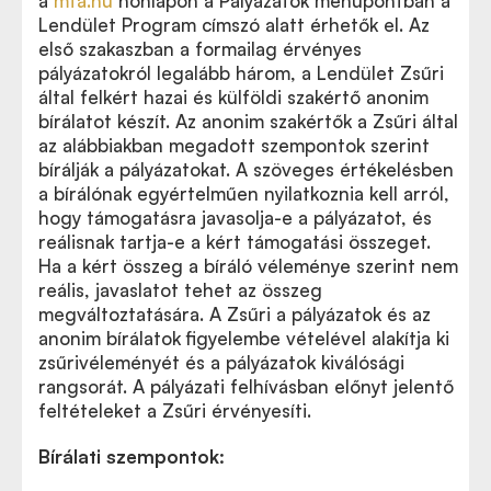
a
mta.hu
honlapon a Pályázatok menüpontban a
Lendület Program címszó alatt érhetők el. Az
első szakaszban a formailag érvényes
pályázatokról legalább három, a Lendület Zsűri
által felkért hazai és külföldi szakértő anonim
bírálatot készít. Az anonim szakértők a Zsűri által
az alábbiakban megadott szempontok szerint
bírálják a pályázatokat. A szöveges értékelésben
a bírálónak egyértelműen nyilatkoznia kell arról,
hogy támogatásra javasolja-e a pályázatot, és
reálisnak tartja-e a kért támogatási összeget.
Ha a kért összeg a bíráló véleménye szerint nem
reális, javaslatot tehet az összeg
megváltoztatására. A Zsűri a pályázatok és az
anonim bírálatok figyelembe vételével alakítja ki
zsűrivéleményét és a pályázatok kiválósági
rangsorát. A pályázati felhívásban előnyt jelentő
feltételeket a Zsűri érvényesíti.
Bírálati szempontok: