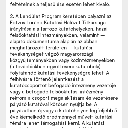
feltételnek a teljesülése esetén lehet kiváló.
2. A Lendület Program keretében pályázni az
Eötvös Loránd Kutatási Hálózat Titkársága
irányítása alá tartozó kutatóhelyeken, hazai
felsőoktatási intézményekben, valamint –
alapító dokumentuma alapján az abban
meghatározott területen – kutatási
tevékenységet végző magyarországi
közgyűjteményekben vagy közintézményekben
(a továbbiakban együttesen: kutatóhely)
folytatandó kutatási tevékenységre lehet. A
felhívásra történő jelentkezést a
kutatócsoportot befogadó intézmény vezetője
vagy a befogadó felsőoktatási intézmény
rektora a csoport megalakítására és vezetésére
pályázó kutatóval közösen nyújtja be. A
pályázatban új vagy a kutatóhelyen legfeljebb 5
éve kiemelkedő eredménnyel művelt kutatási
témára lehet támogatást kérni. A kutatási