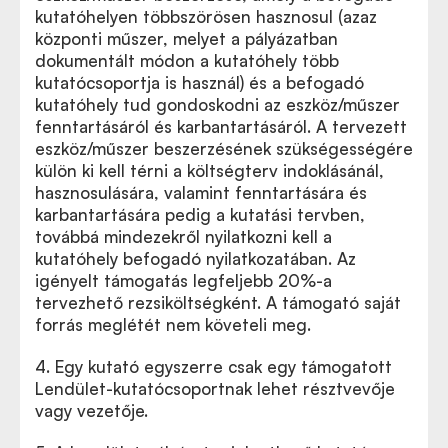
kutatóhelyen többszörösen hasznosul (azaz
központi műszer, melyet a pályázatban
dokumentált módon a kutatóhely több
kutatócsoportja is használ) és a befogadó
kutatóhely tud gondoskodni az eszköz/műszer
fenntartásáról és karbantartásáról. A tervezett
eszköz/műszer beszerzésének szükségességére
külön ki kell térni a költségterv indoklásánál,
hasznosulására, valamint fenntartására és
karbantartására pedig a kutatási tervben,
továbbá mindezekről nyilatkozni kell a
kutatóhely befogadó nyilatkozatában. Az
igényelt támogatás legfeljebb 20%-a
tervezhető rezsiköltségként. A támogató saját
forrás meglétét nem követeli meg.
4. Egy kutató egyszerre csak egy támogatott
Lendület-kutatócsoportnak lehet résztvevője
vagy vezetője.