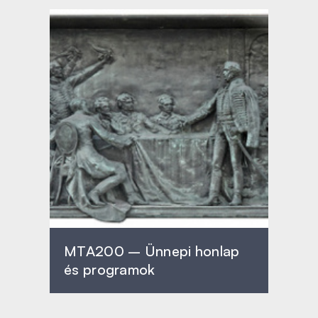
MTA200 – Ünnepi honlap
és programok