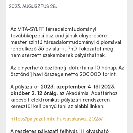
2023. AUGUSZTUS 28.
Az MTA-SYLFF társadalomtudományi
továbbképzési ösztöndíjának elnyerésére
mester szintű társadalomtudományi diplomával
rendelkező 35 év alatti, PhD-fokozatot még
nem szerzett szakemberek pályázhatnak.
Az elnyerhető ösztöndíj időtartama 10 hónap. Az
ösztöndíj havi összege nettó 200.000 forint.
A pályázatot
2023. szeptember 4-től 2023.
október 2. 12 óráig,
az Akadémiai Adattárhoz
kapcsolt elektronikus pályázati rendszeren
keresztül kell benyújtani az alábbi linken:
https://palyazat.mta.hu/sasakawa_2023/
A részletes pályázati felhívás
itt
olvasható.