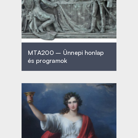
MTA200 – Ünnepi honlap
és programok