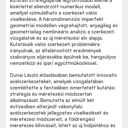
kutatási stratégiájának legfontosabb eleme a
kísérlettel ellenőrzött numerikus modell,
amellyel szimulálható a szerkezet valós
viselkedése. A háromdimenziós imperfekt
geometriai modellen végrehajtott, anyagilag és
geometriailag nemlineáris analízis a szerkezeti
vizsgálatok és az új méretezési elv alapja.
Kutatásaik valós szerkezeti problémákra
irányulnak, az általánosított eredmények
szabványos eljárásokba épülnek be, hangsúlyos
nemzetközi és ipari együttműködéssel.
Dunai László előadásában bemutatott innovatív
acélszerkezeteket, amelyek vizsgálatában
szemléltette a fentiekben ismertetett kutatási
stratégia és méretezési módszertan
alkalmazását. Bemutatta az elmúlt két
évtizedben elterjedt vékonyfalú
acélszerkezetek jellegzetes viselkedését és
méretezési módszereit, a földrengési
méretezés kihívásait, kitért az új hídjainkhoz és