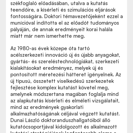
székfoglaló előadásában, utalva a kutatás
teendőire, a kísérleti és szimulációs eljárások
fontosságára. Doktori témavezetőjeként ezzel a
munícióval indította el az előadót tudományos
pályáján, de annak eredményeit korai halála
miatt már nem ismerhette meg.
Az 1980-as évek közepe óta tartó
acélszerkezeti innováció új és újabb anyagokat,
gyártás- és szereléstechnológiákat, szerkezeti
kialakításokat eredményez, melyek új és
pontosított méretezési hátteret igényelnek. Az
új típusú, összetett viselkedésű szerkezetek
fejlesztése komplex kutatást követel meg,
amelynek módszertana magában foglalja mind
az alapkutatás kísérleti és elméleti vizsgálatait,
mind az eredmények gyakorlati
alkalmazhatóságának céljával végzett kutatást.
Dunai László doktoranduszhallgatóiból álló
kutatócsoportjával kidolgozott és alkalmazott