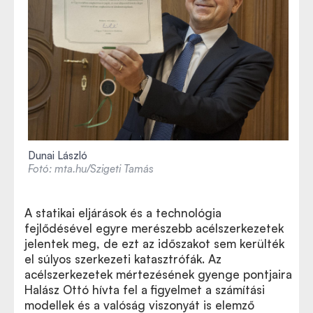
Dunai László
Fotó: mta.hu/Szigeti Tamás
A statikai eljárások
és a technológia
Képgaléria a székfoglaló előadásról
fejlődésével egyre merészebb acélszerkezetek
jelentek meg, de ezt az időszakot sem kerülték
el súlyos szerkezeti katasztrófák. Az
acélszerkezetek mértezésének gyenge pontjaira
Halász Ottó hívta fel a figyelmet a számítási
modellek és a valóság viszonyát is elemző