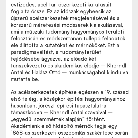
évtizedes, acél tartószerkezeti kutatásait
foglalta össze. Ez az időszak egybeesik az
újszerű acélszerkezetek megjelenésével és a
korszerű méretezési módszerek kialakulásával,
ami a műszaki tudomány hagyományos területi
felosztásán és módszertanán túllépő feladatok
elé állította a kutatókat és mérnököket. Ezt a
paradigmaváltást, a tudományterület
fejlődésébe ágyazva, az előadó két
tanszékvezető és akadémikus elődje – Kherndl
Antal és Halász Ottó – munkásságából kiindulva
mutatta be.
Az acélszerkezetek építése egészen a 19. század
első feléig, a középkor építési hagyományaihoz
hasonlóan, jórészt építési tapasztalatra
támaszkodva – Kherndl Antal szavaival –
„egyedül szemmérték alapján” történt.
Akadémiánk első hídépítő mérnök tagja egy
1868-as szerkezeti összeomlás szakértése során