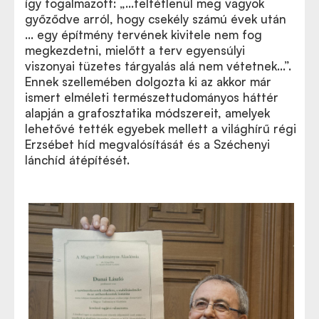
így fogalmazott: „…feltétlenül meg vagyok
győződve arról, hogy csekély számú évek után
… egy építmény tervének kivitele nem fog
megkezdetni, mielőtt a terv egyensúlyi
viszonyai tüzetes tárgyalás alá nem vétetnek…”.
Ennek szellemében dolgozta ki az akkor már
ismert elméleti természettudományos háttér
alapján a grafosztatika módszereit, amelyek
lehetővé tették egyebek mellett a világhírű régi
Erzsébet híd megvalósítását és a Széchenyi
lánchíd átépítését.