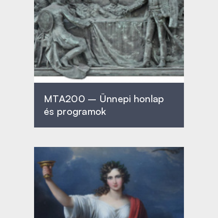
MTA200 – Ünnepi honlap
és programok