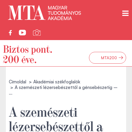
→
MTA200
Címoldal
Akadémiai székfoglalók
A szemészeti lézersebészettől a génsebészetig –
...
A szemészeti
lézersebészettől a