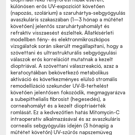
különösen erős UV-expozíciót követően
(napozás, szolárium) a szaruhártya-sebgyógyulás
avaszkuláris szakaszában (1–3 hónap a műtétet
követően) jelentős szaruhártyahomályt és
refraktív visszaesést észleltek. Állatkísérleti
modellben fény- és elektronmikroszkópos
vizsgálatok során sikerült megállapítani, hogy a
szövettani és ultrastrukturális sebgyógyulási
válaszok erős korrelációt mutatnak a kezelt
dioptriával. A szövettani válaszreakció, azaz a
keratocytákban bekövetkező metabolikus
aktiváció és következményes elülső stromális
remodellizáció szekunder UV-B-terhelést
követően jelentősen fokozódik, megmagyarázva
a subepithelialis fibrosist (hegesedés), a
corneahomályt és a kezelt dioptriaérték
romlását. Ez a kedvezőtlen hatás Mitomycin-C
intraoperatív alkalmazásával és az avaszkuláris
cornealis sebgyógyulás idején (3 hónapig a
műtétet követőn) UV-szűrős napszemüveg