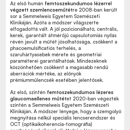
Az első humán
femtoszekundumos lézerrel
végzett szemlencseműtét
re 2008-ban került
sor a Semmelweis Egyetem Szemészeti
Klinikáján. Azóta a módszer világszerte
elfogadottá vált. A jól pozicionálható, centrális,
kerek, garantált átmérőjű capsulotomiás nyílás
révén javult a műtét jósolhatósága, csökkent a
phacoemulsificatiós terhelés, a
szaruhártyasebek mérete és geometriai
paraméterei garantálhatóak. Mindezeknek
köszönhetően csökkent a magasabb rendű
aberrációk mértéke, az előnyök
prémiumműlencsék esetében jelentősek.
Az első, szintén
femtoszekundumos lézeres
glaucomaellenes műtét
et 2020-ban végezték
szintén a Semmelweis Egyetem Szemészeti
Klinikáján. A módszer lényege, hogy a szemgolyó
megnyitása nélkül speciális lencserendszer és
OCT (optikaikoherencia-tomográfia)