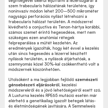
segítségével sikerül eljuttatni a lézersugarat a
szem trabecularis hálózatának területére, így
noninvazív módon lehet 200–500 mikrométer
nagyságú perforációs nyílást létrehozni a
trabecularis hálózat területén. A módszerrel
kivédhető a conjuctiva és Tenon-hártya korábbi,
számos szemet érintő hegesedése, mert nem
szükséges ezen anatómiai rétegek
felpreparálása a műtét kezdetén. Az
eredmények igazolták, hogy két évvel a kezelés
után sincs hegesedés a lézerrel készített
nyílások területén, a nyílások átjárhatóak, a
szemnyomás közel 30%-kal csökkenthető volt a
módszernek köszönhetően.
Utolsóként a ma legjobban fejlődő
szemészeti
génsebészeti eljárásokról
, kezelési
módszerekről és a jövő lehetőségeiről esett szó.
A Luxturna kezelés RPE65 mutáció esetén már
elérhető a genetikailag igazolt betegek látás-
és életminőségének javítására. A Semmelweis