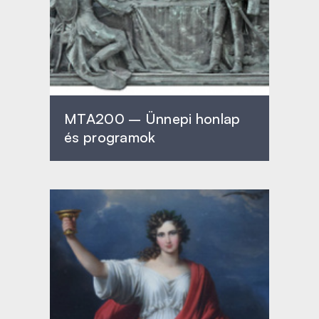
MTA200 – Ünnepi honlap
és programok