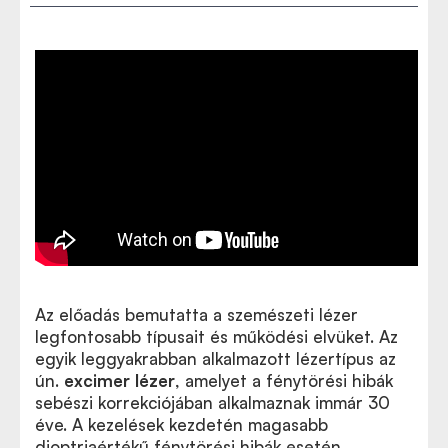
Az előadás bemutatta a szemészeti lézer
legfontosabb típusait és működési elvüket. Az
egyik leggyakrabban alkalmazott lézertípus az
ún.
excimer lézer
, amelyet a fénytörési hibák
sebészi korrekciójában alkalmaznak immár 30
éve. A kezelések kezdetén magasabb
dioptriaértékű fénytörési hibák esetén,