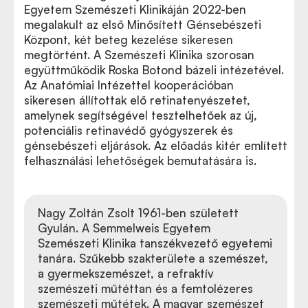
Egyetem Szemészeti Klinikáján 2022-ben
megalakult az első Minősített Génsebészeti
Központ, két beteg kezelése sikeresen
megtörtént. A Szemészeti Klinika szorosan
együttműködik Roska Botond bázeli intézetével.
Az Anatómiai Intézettel kooperációban
sikeresen állítottak elő retinatenyészetet,
amelynek segítségével tesztelhetőek az új,
potenciális retinavédő gyógyszerek és
génsebészeti eljárások. Az előadás kitér említett
felhasználási lehetőségek bemutatására is.
Nagy Zoltán Zsolt 1961-ben született
Gyulán. A Semmelweis Egyetem
Szemészeti Klinika tanszékvezető egyetemi
tanára. Szűkebb szakterülete a szemészet,
a gyermekszemészet, a refraktív
szemészeti műtéttan és a femtolézeres
szemészeti műtétek. A magyar szemészet