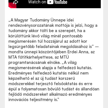
„A Magyar Tudomány Ünnepe idei
rendezvénysorozatának mottója is jelzi, hogy a
tudomány akkor tölti be a szerepét, ha a
körülöttünk lévő világ minél pontosabb
megismerésén túl hozzájárul az adott kor
legsürgetőbb feladatainak megoldásához is” –
mondta ünnepi köszöntőjében Erdei Anna, az
MTA főtitkárhelyettese, az MTÜ
programtanácsának elnöke.
„
A világ
megismerésének alapja a felfedező kutatás.
Eredményes felfedező kutatás nélkül nem
képzelhető el az új tudást korszerű
módszerekkel terjesztő felsőoktatás és erre
épül a folyamatosan bővülő tudást és állandóan
fejlődő módszereket alkalmazó eredményes
innovációs teljesítmény is.
”