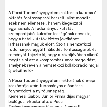
A Pécsi Tudományegyetem rektora a kutatás és
oktatás fontosságáról beszélt. Mint mondta,
ezek nem ellentétei, hanem kiegészítői
egymásnak. A tudományos kutatás
szempontjából kulcsfontosságúnak nevezte,
hogy a fiatal kutatók biztos jövőképet
láthassanak maguk előtt. Szólt a nemzetközi
tudományos együttműködés fontosságáról, és
reményét fejezte ki, hogy a közeljövőben sikerül
megtalálni azt a kompromisszumos megoldást,
amelynek révén a nemzetközi kollaboráció hídjai
újraépíthetők.
A Pécsi Tudományegyetem rektorának ünnepi
köszöntője után tudományos előadással
folytatódott a nyitóünnepség.
Kemenesi Gábor,
Junior Prima díjas magyar
biológus, víruskutató, a Pécsi
Tudományegyetem Virológiai Nemzeti