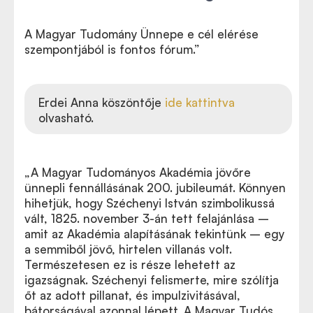
A Magyar Tudomány Ünnepe e cél elérése
szempontjából is fontos fórum.
”
Erdei Anna köszöntője
ide kattintva
olvasható.
„A Magyar Tudományos Akadémia jövőre
ünnepli fennállásának 200. jubileumát. Könnyen
hihetjük, hogy Széchenyi István szimbolikussá
vált, 1825. november 3-án tett felajánlása –
amit az Akadémia alapításának tekintünk – egy
a semmiből jövő, hirtelen villanás volt.
Természetesen ez is része lehetett az
igazságnak. Széchenyi felismerte, mire szólítja
őt az adott pillanat, és impulzivitásával,
bátorságával azonnal lépett. A Magyar Tudós