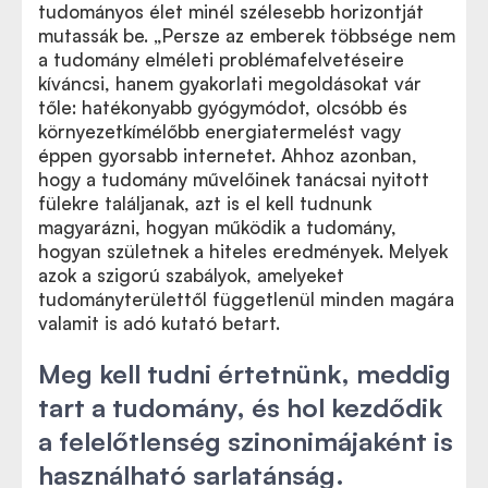
tudományos élet minél szélesebb horizontját
mutassák be.
„
Persze az emberek többsége nem
a tudomány elméleti problémafelvetéseire
kíváncsi, hanem gyakorlati megoldásokat vár
tőle: hatékonyabb gyógymódot, olcsóbb és
környezetkímélőbb energiatermelést vagy
éppen gyorsabb internetet. Ahhoz azonban,
hogy a tudomány művelőinek tanácsai nyitott
fülekre találjanak, azt is el kell tudnunk
magyarázni, hogyan működik a tudomány,
hogyan születnek a hiteles eredmények. Melyek
azok a szigorú szabályok, amelyeket
tudományterülettől függetlenül minden magára
valamit is adó kutató betart.
Meg kell tudni értetnünk, meddig
tart a tudomány, és hol kezdődik
a felelőtlenség szinonimájaként is
használható sarlatánság.