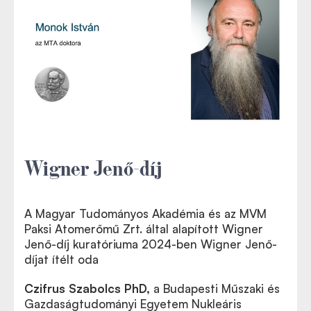
Wigner Jenő-díj
A Magyar Tudományos Akadémia és az MVM
Paksi Atomerőmű Zrt. által alapított Wigner
Jenő-díj kuratóriuma 2024-ben Wigner Jenő-
díjat ítélt oda
Czifrus Szabolcs PhD
,
a Budapesti Műszaki és
Gazdaságtudományi Egyetem Nukleáris