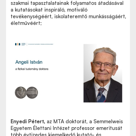
szakmai tapasztalatainak folyamatos átadásával
a kutatásokat inspiráló, motiváló
tevékenységéért, iskolateremtő munkásságáért,
életművéért;
Enyedi Pétert
,
az MTA doktorát, a Semmelweis
Egyetem Élettani Intézet professor emeritusát
több évtizedes kiemelkedő kutató- és