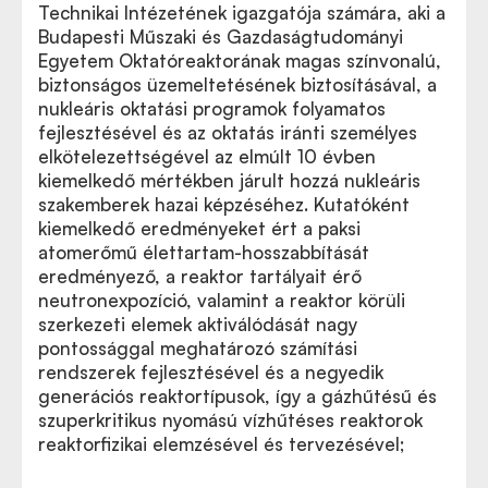
Technikai Intézetének igazgatója számára, aki a
Budapesti Műszaki és Gazdaságtudományi
Egyetem Oktatóreaktorának magas színvonalú,
biztonságos üzemeltetésének biztosításával, a
nukleáris oktatási programok folyamatos
fejlesztésével és az oktatás iránti személyes
elkötelezettségével az elmúlt 10 évben
kiemelkedő mértékben járult hozzá nukleáris
szakemberek hazai képzéséhez. Kutatóként
kiemelkedő eredményeket ért a paksi
atomerőmű élettartam-hosszabbítását
eredményező, a reaktor tartályait érő
neutronexpozíció, valamint a reaktor körüli
szerkezeti elemek aktiválódását nagy
pontossággal meghatározó számítási
rendszerek fejlesztésével és a negyedik
generációs reaktortípusok, így a gázhűtésű és
szuperkritikus nyomású vízhűtéses reaktorok
reaktorfizikai elemzésével és tervezésével;