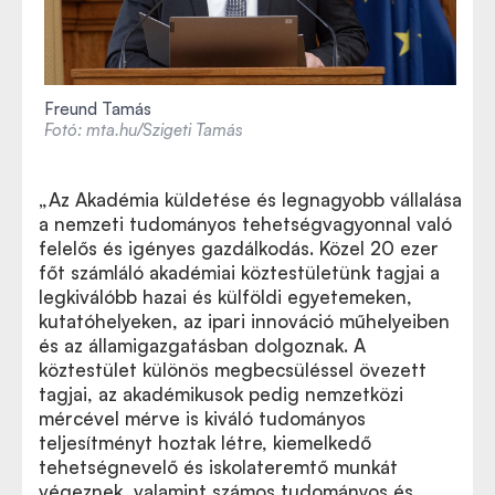
Freund Tamás
Fotó: mta.hu/Szigeti Tamás
„
Az Akadémia küldetése és legnagyobb vállalása
a nemzeti tudományos tehetségvagyonnal való
felelős és igényes gazdálkodás. Közel 20 ezer
főt számláló akadémiai köztestületünk tagjai a
legkiválóbb hazai és külföldi egyetemeken,
kutatóhelyeken, az ipari innováció műhelyeiben
és az államigazgatásban dolgoznak. A
köztestület különös megbecsüléssel övezett
tagjai, az akadémikusok pedig nemzetközi
mércével mérve is kiváló tudományos
teljesítményt hoztak létre, kiemelkedő
tehetségnevelő és iskolateremtő munkát
végeznek, valamint számos tudományos és