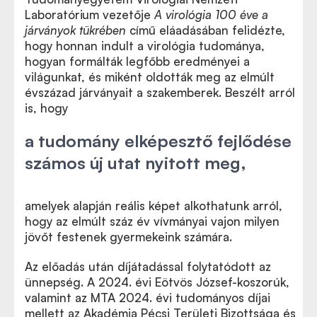
Laboratórium vezetője
A virológia 100 éve a
járványok tükrében
című eláadásában felidézte,
hogy honnan indult a virológia tudománya,
hogyan formálták legfőbb eredményei a
világunkat, és miként oldották meg az elmúlt
évszázad járványait a szakemberek. Beszélt arról
is, hogy
a tudomány elképesztő fejlődése
számos új utat nyitott meg,
amelyek alapján reális képet alkothatunk arról,
hogy az elmúlt száz év vívmányai vajon milyen
jövőt festenek gyermekeink számára.
Az előadás után díjátadással folytatódott az
ünnepség. A 2024. évi Eötvös József-koszorúk,
valamint az MTA 2024. évi tudományos díjai
mellett az Akadémia Pécsi Területi Bizottsága és