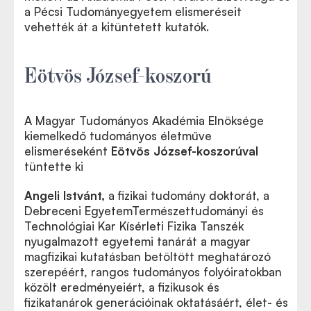
a Pécsi Tudományegyetem elismeréseit
vehették át a kitüntetett kutatók.
Eötvös József-koszorú
A Magyar Tudományos Akadémia Elnöksége
kiemelkedő tudományos életműve
elismeréseként
Eötvös József-koszorúval
tüntette ki
Angeli Istvánt
,
a fizikai tudomány doktorát, a
Debreceni EgyetemTermészettudományi és
Technológiai Kar Kísérleti Fizika Tanszék
nyugalmazott egyetemi tanárát a magyar
magfizikai kutatásban betöltött meghatározó
szerepéért, rangos tudományos folyóiratokban
közölt eredményeiért, a fizikusok és
fizikatanárok generációinak oktatásáért, élet- és