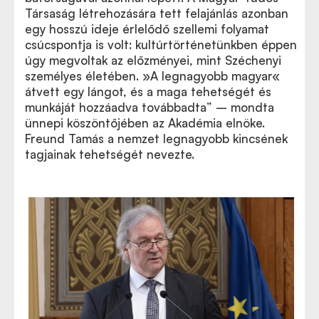
Társaság létrehozására tett felajánlás azonban
egy hosszú ideje érlelődő szellemi folyamat
csúcspontja is volt: kultúrtörténetünkben éppen
úgy megvoltak az előzményei, mint Széchenyi
személyes életében. »A legnagyobb magyar«
átvett egy lángot, és a maga tehetségét és
munkáját hozzáadva továbbadta” – mondta
ünnepi köszöntőjében az Akadémia elnöke.
Freund Tamás a
nemzet legnagyobb kincsének
tagjainak tehetségét nevezte.