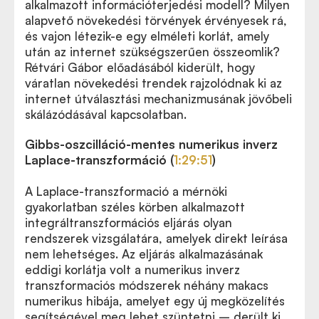
alkalmazott információterjedési modell? Milyen
alapvető növekedési törvények érvényesek rá,
és vajon létezik-e egy elméleti korlát, amely
után az internet szükségszerűen összeomlik?
Rétvári Gábor előadásából kiderült, hogy
váratlan növekedési trendek rajzolódnak ki az
internet útválasztási mechanizmusának jövőbeli
skálázódásával kapcsolatban.
Gibbs-oszcilláció-mentes numerikus inverz
Laplace-transzformáció (
1:29:51
)
A Laplace-transzformació a mérnöki
gyakorlatban széles körben alkalmazott
integráltranszformációs eljárás olyan
rendszerek vizsgálatára, amelyek direkt leírása
nem lehetséges. Az eljárás alkalmazásának
eddigi korlátja volt a numerikus inverz
transzformaciós módszerek néhány makacs
numerikus hibája, amelyet egy új megközelítés
segítségével meg lehet szüntetni – derült ki