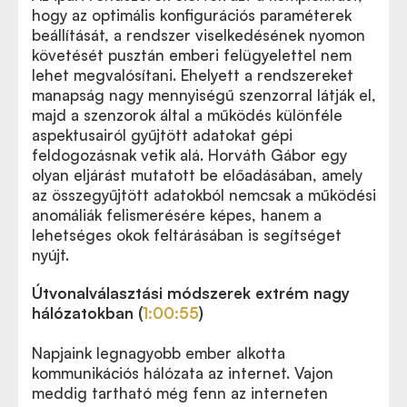
hogy az optimális konfigurációs paraméterek
beállítását, a rendszer viselkedésének nyomon
követését pusztán emberi felügyelettel nem
lehet megvalósítani. Ehelyett a rendszereket
manapság nagy mennyiségű szenzorral látják el,
majd a szenzorok által a működés különféle
aspektusairól gyűjtött adatokat gépi
feldogozásnak vetik alá. Horváth Gábor egy
olyan eljárást mutatott be előadásában, amely
az összegyűjtött adatokból nemcsak a működési
anomáliák felismerésére képes, hanem a
lehetséges okok feltárásában is segítséget
nyújt.
Útvonalválasztási módszerek extrém nagy
hálózatokban (
1:00:55
)
Napjaink legnagyobb ember alkotta
kommunikációs hálózata az internet. Vajon
meddig tartható még fenn az interneten