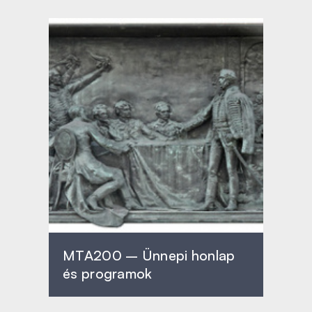
MTA200 – Ünnepi honlap
és programok