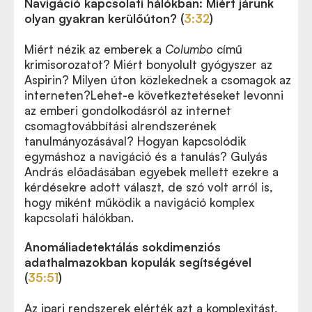
Navigáció kapcsolati hálókban: Miért járunk
olyan gyakran kerülőúton? (
3:32
)
Miért nézik az emberek a
Columbo
című
krimisorozatot? Miért bonyolult gyógyszer az
Aspirin? Milyen úton közlekednek a csomagok az
interneten?Lehet-e következtetéseket levonni
az emberi gondolkodásról az internet
csomagtovábbítási alrendszerének
tanulmányozásával? Hogyan kapcsolódik
egymáshoz a navigáció és a tanulás? Gulyás
András előadásában egyebek mellett ezekre a
kérdésekre adott választ, de szó volt arról is,
hogy miként működik a navigáció komplex
kapcsolati hálókban.
Anomáliadetektálás sokdimenziós
adathalmazokban kopulák segítségével
(
35:51
)
Az ipari rendszerek elérték azt a komplexitást,