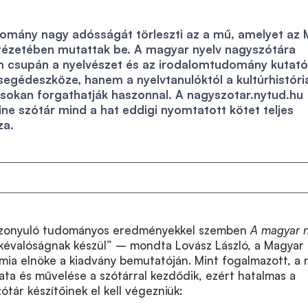
omány nagy adósságát törleszti az a mű, amelyet az
tézetében mutattak be. A magyar nyelv nagyszótára
m csupán a nyelvészet és az irodalomtudomány kutató
segédeszköze, hanem a nyelvtanulóktól a kultúrhistóri
 sokan forgathatják haszonnal. A nagyszotar.nytud.hu
ine szótár mind a hat eddigi nyomtatott kötet teljes
za.
 bizonyuló tudományos eredményekkel szemben
A magyar n
kévalóságnak készül” – mondta Lovász László, a Magyar
a elnöke a kiadvány bemutatóján. Mint fogalmazott, a 
ta és művelése a szótárral kezdődik, ezért hatalmas a
tár készítőinek el kell végezniük: