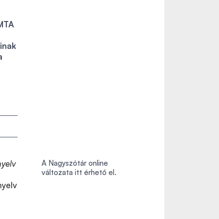
 MTA
inak
a
yelv
A Nagyszótár online
változata itt érhető el.
nyelv