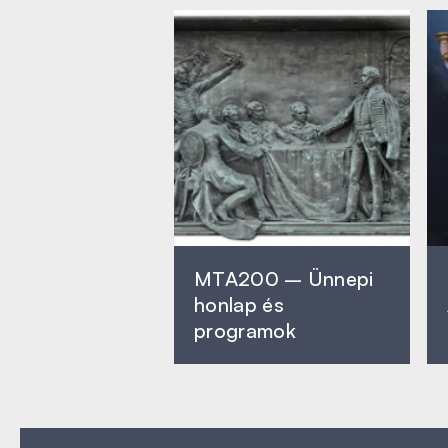
MTA200 – Ünnepi
honlap és
programok