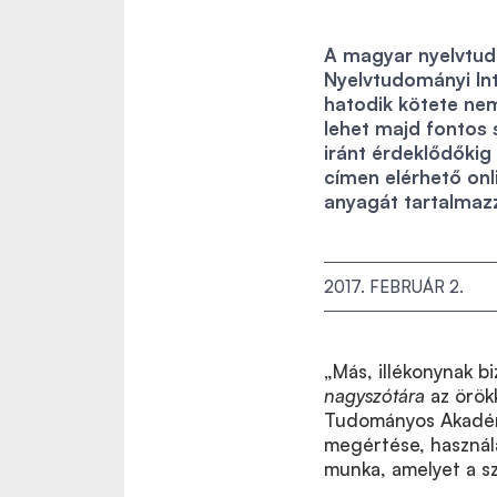
A magyar nyelvtud
Nyelvtudományi In
hatodik kötete ne
lehet majd fontos 
iránt érdeklődőkig
címen elérhető onl
anyagát tartalmaz
2017. FEBRUÁR 2.
„
Más
, illékonynak
nagyszótára
az örök
Tudományos Akadémi
megértése, használa
munka, amelyet a szó