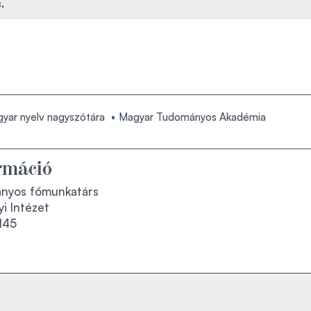
.
yar nyelv nagyszótára
Magyar Tudományos Akadémia
rmáció
ányos főmunkatárs
i Intézet
145