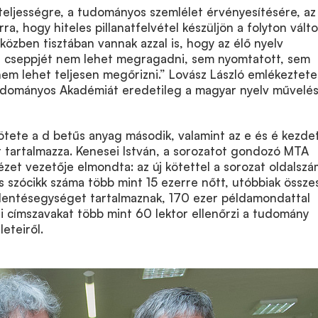
 teljességre, a tudományos szemlélet érvényesítésére, az
a, hogy hiteles pillanatfelvétel készüljön a folyton vált
iközben tisztában vannak azzal is, hogy az élő nyelv
 cseppjét nem lehet megragadni, sem nyomtatott, sem
nem lehet teljesen megőrizni.” Lovász László emlékeztete
Tudományos Akadémiát eredetileg a magyar nyelv művelé
ötete a d betűs anyag második, valamint az e és é kezde
t tartalmazza. Kenesei István, a sorozatot gondozó MTA
zet vezetője elmondta: az új kötettel a sorozat oldalsz
s szócikk száma több mint 15 ezerre nőtt, utóbbiak össze
lentésegységet tartalmaznak, 170 ezer példamondattal
ári címszavakat több mint 60 lektor ellenőrzi a tudomány
eteiről.