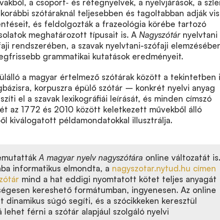
vakból, a csoport‑ és rétegnyelvek, a nyelvjárások, a szl
A korábbi szótáraknál teljesebben és tagoltabban adják vi
entéseit, és feldolgozták a frazeológia körébe tartozó
solatok meghatározott típusait is. A
Nagyszótár
nyelvtani
aji rendszerében, a szavak nyelvtani-szófaji elemzésébe
legfrissebb grammatikai kutatások eredményeit.
lálló a magyar értelmező szótárak között a tekintetben i
bázisra, korpuszra épülő szótár – konkrét nyelvi anyag
zíti el a szavak lexikográfiái leírását, és minden címszó
ét az 1772 és 2010 között keletkezett művekből álló
 kiválogatott példamondatokkal illusztrálja.
emutatták
A magyar nyelv nagyszótára
online változatát is
ba informatikus elmondta, a
nagyszotar.nytud.hu címen
zótár
mind a hat eddigi nyomtatott kötet teljes anyagát
ségesen kereshető formátumban, ingyenesen. Az online
t dinamikus súgó segíti, és a szócikkeken keresztül
 lehet férni a szótár alapjául szolgáló nyelvi