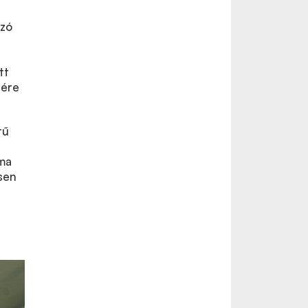
ozó
tt
sére
tű
áma
sen