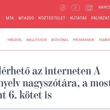
KAPC
MTA
MTA200
KÖZTESTÜLET
KUTATÁS
PÁLYÁZA
HÍRLEVÉL
KIÁLLÍTÁSOK
IDŐVONAL
PROGRAMOK
FILMEK
lérhető az interneten A
yelv nagyszótára, a mos
t 6. kötet is