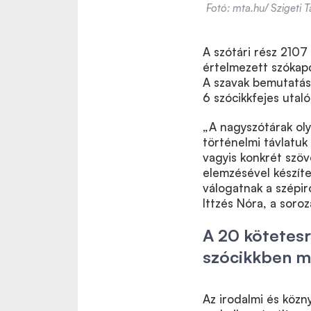
Fotó: mta.hu/ Szigeti 
A szótári rész 2107
értelmezett szókap
A szavak bemutatás
6 szócikkfejes utaló
„A nagyszótárak oly
történelmi távlatuk
vagyis konkrét szö
elemzésével készít
válogatnak a szépir
Ittzés Nóra, a soroz
A 20 kötetesr
szócikkben mi
Az irodalmi és közn