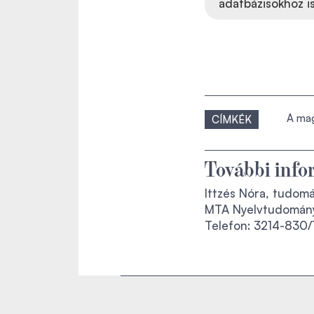
adatbázisokhoz is
A mag
CÍMKÉK
További info
Ittzés Nóra, tudom
MTA Nyelvtudomány
Telefon: 3214-830/