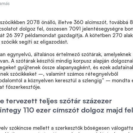
Tamás
 szócikkben 2078 önálló, illetve 360 alcímszót, továbbá 
csolatot dolgoz fel, összesen 7091 jelentésegységre bon
át 26 397 példamondat gazdagítja. A kötetben 270 alak
 szócikk segíti az eligazodást.
an egynyelvű, általános értelmező szótárak, amelyeknek
 van. A szótárak készítői mindig korpusz alapján dolgozn
vegeket gyűjtenek össze alapanyagként, és ezek adataina
enek szócikkeket
–
, valamint számos rétegnyelvből
odalomtól a köznyelven keresztül a szlengig”
–
mondta e
at főszerkesztője.
e tervezett teljes szótár százezer
ntegy 110 ezer címszót dolgoz majd fel
yelv szókincse mellett a szerkesztők bőségesen válogatta