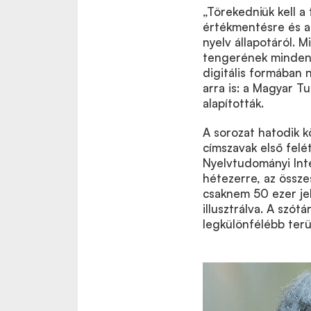
„Törekedniük kell a
értékmentésre és arr
nyelv állapotáról. M
tengerének minden
digitális formában 
arra is: a Magyar 
alapították.
A sorozat hatodik k
címszavak első felé
Nyelvtudományi Inté
hétezerre, az össze
csaknem 50 ezer je
illusztrálva. A szót
legkülönfélébb terül