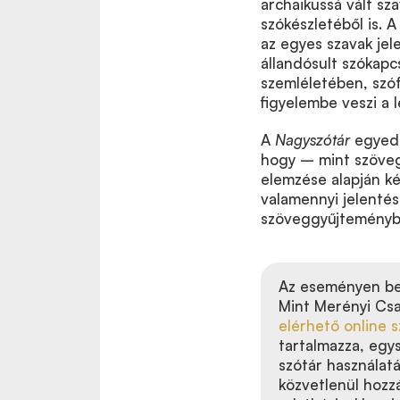
archaikussá vált sza
szókészletéből is. 
az egyes szavak jel
állandósult szókapc
szemléletében, szóf
figyelembe veszi a 
A
Nagyszótár
egyedü
hogy – mint szöveg
elemzése alapján kés
valamennyi jelentés
szöveggyűjteményből
Az eseményen b
Mint Merényi Csa
elérhető online s
tartalmazza, egy
szótár használatá
közvetlenül hozzá