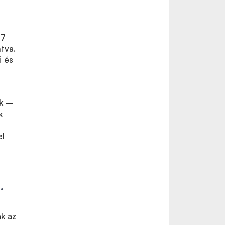
87
tva.
i és
ak
–
k
l
.
k az