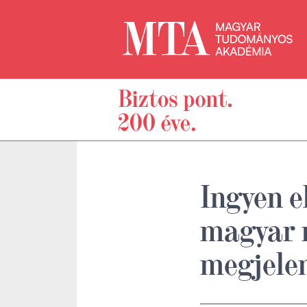
Ingyen e
magyar n
megjelen