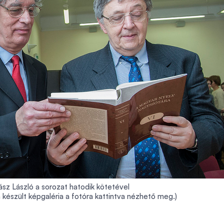
ász László a sorozat hatodik kötetével
 készült képgaléria a fotóra kattintva nézhető meg.)