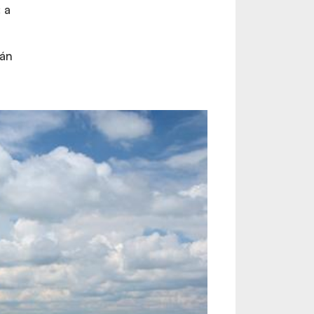
 a
-án