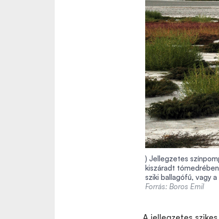
) Jellegzetes színpom
kiszáradt tómedrében,
sziki ballagófű, vagy a
Forrás: Boros Emil
A jellegzetes szike