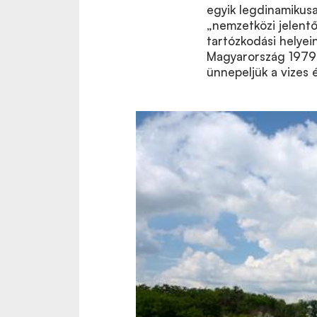
egyik legdinamikus
„nemzetközi jelent
tartózkodási helyei
Magyarország 1979-
ünnepeljük a vizes é