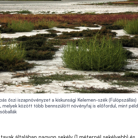
pás őszi iszapnövényzet a kiskunsági Kelemen-szék (Fülöpszállás) 
 melyek között több bennszülött növényfaj is előfordul, mint péld
 sóballák
s tavak általában nagyon sekély (1 méternél sekélyebb) és