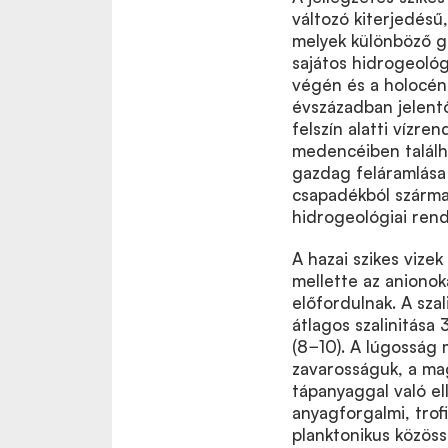
változó kiterjedésű
melyek különböző g
sajátos hidrogeológi
végén és a holocén 
évszázadban jelentő
felszín alatti vízren
medencéiben találha
gazdag feláramlása 
csapadékból származ
hidrogeológiai ren
A hazai szikes vize
mellette az anionok
előfordulnak. A szal
átlagos szalinitása 
(8−10). A lúgosság 
zavarosságuk, a ma
tápanyaggal való e
anyagforgalmi, trof
planktonikus közössé