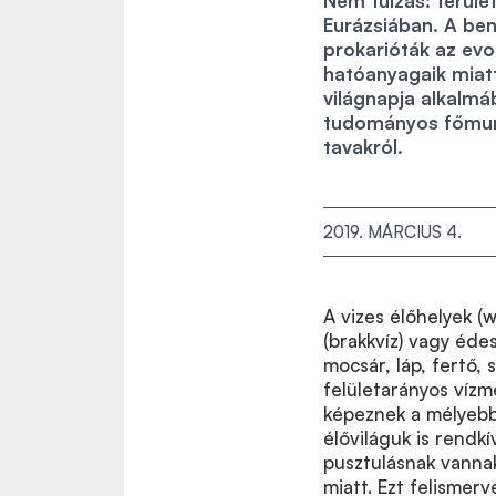
Nem túlzás: terül
Eurázsiában. A be
prokarióták az evo
hatóanyagaik miatt
világnapja alkalmá
tudományos főmunk
tavakról.
2019. MÁRCIUS 4.
A vizes élőhelyek (w
(brakkvíz) vagy édes
mocsár, láp, fertő, 
felületarányos víz
képeznek a mélyebb 
élőviláguk is rend
pusztulásnak vannak
miatt. Ezt felismerv