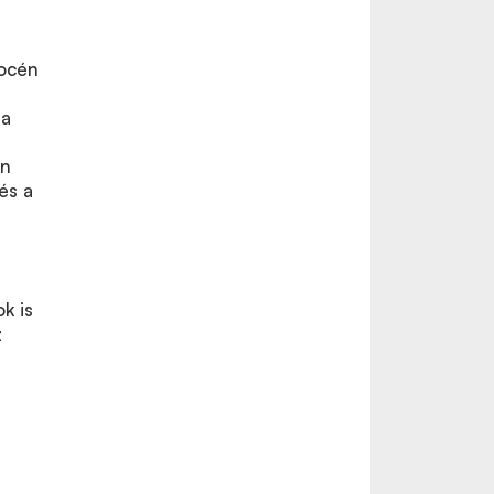
e
tocén
 a
an
és a
k is
z
t