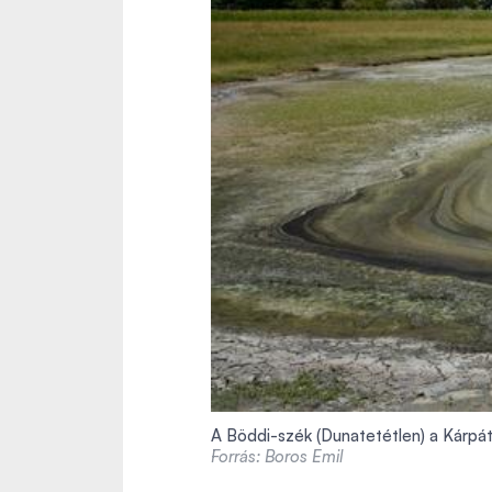
A Böddi-szék (Dunatetétlen) a Kárpát
Forrás: Boros Emil