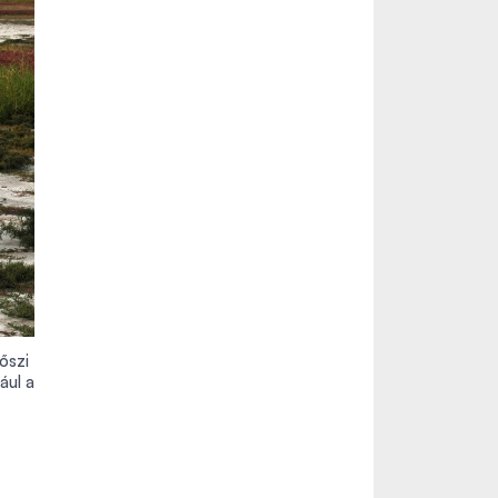
őszi
ául a