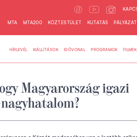
KAPC
MTA
MTA200
KÖZTESTÜLET
KUTATÁS
PÁLYÁZA
HÍRLEVÉL
KIÁLLÍTÁSOK
IDŐVONAL
PROGRAMOK
FILMEK
ogy Magyarország igazi
ó-nagyhatalom?