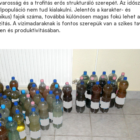
varosság és a trofitás erős strukturáló szerepét. Az idős
lpopuláció nem tud kialakulni. Jelentős a karakter- és
ikus) fajok száma, továbbá különösen magas fokú lehet a
zitás. A vízimadaraknak is fontos szerepük van a szikes ta
en és produktivitásában.