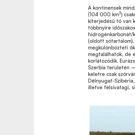
A kontinensek minde
3
(104 000 km
) csa
kiterjedésű tó van 
többnyire időszakos 
hidrogénkarbonát/ka
(oldott sótartalom)
megkülönbözteti őke
megtalálhatók, de e
korlátozódik. Eurá
Szerbia területén –
keletre csak szórvá
Délnyugat-Szibéria,
illetve félsivatagi,