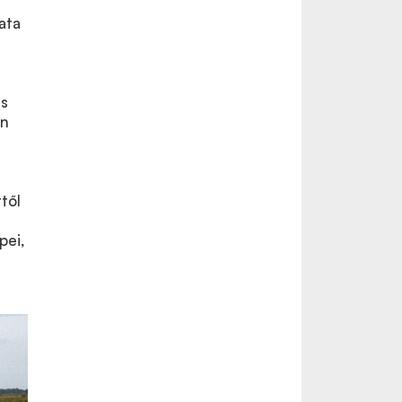
ata
ás
en
től
pei,