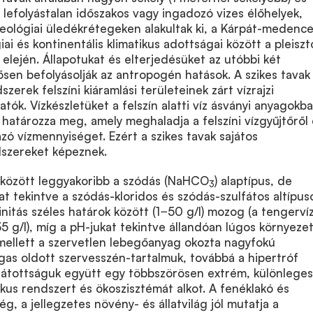
, lefolyástalan időszakos vagy ingadozó vizes élőhelyek,
eológiai üledékrétegeken alakultak ki, a Kárpát-medenc
ai és kontinentális klimatikus adottságai között a pleisz
elején. Állapotukat és elterjedésüket az utóbbi két
sen befolyásolják az antropogén hatások. A szikes tavak
dszerek felszíni kiáramlási területeinek zárt vízrajzi
tók. Vízkészletüket a felszín alatti víz ásványi anyagokb
határozza meg, amely meghaladja a felszíni vízgyűjtőről 
ó vízmennyiséget. Ezért a szikes tavak sajátos
dszereket képeznek.
k között leggyakoribb a szódás (NaHCO
) alaptípus, de
3
at tekintve a szódás-kloridos és szódás-szulfátos altípuso
initás széles határok között (1−50 g/l) mozog (a tengerví
35 g/l), míg a pH-jukat tekintve állandóan lúgos környeze
mellett a szervetlen lebegőanyag okozta nagyfokú
gas oldott szervesszén-tartalmuk, továbbá a hipertróf
llátottságuk együtt egy többszörösen extrém, különleges
ikus rendszert és ökoszisztémát alkot. A fenéklakó és
g, a jellegzetes növény- és állatvilág jól mutatja a