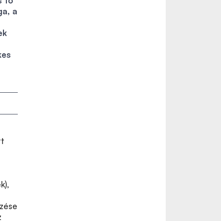
s tó
a, a
ek
kes
rt
k),
ezése
z