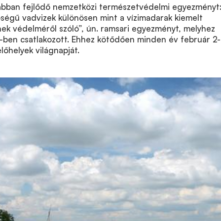
abban fejlődő nemzetközi természetvédelmi egyezményt:
őségű vadvizek különösen mint a vízimadarak kiemelt
nek védelméről szóló”, ún. ramsari egyezményt, melyhez
ben csatlakozott. Ehhez kötődően minden év február 2
lőhelyek világnapját.