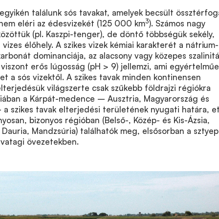
gyikén találunk sós tavakat, amelyek becsült össztérfog
3
knem eléri az édesvizekét (125 000 km
). Számos nagy
közöttük (pl. Kaszpi-tenger), de döntő többségük sekély,
vizes élőhely. A szikes vizek kémiai karakterét a nátrium-
rbonát dominanciája, az alacsony vagy közepes szalinit
, viszont erős lúgosság (pH > 9) jellemzi, ami egyértelmű
t a sós vizektől. A szikes tavak minden kontinensen
lterjedésük világszerte csak szűkebb földrajzi régiókra
zsiában a Kárpát-medence – Ausztria, Magyarország és
 a szikes tavak elterjedési területének nyugati határa, et
nyosan, bizonyos régióban (Belső-, Közép- és Kis-Ázsia,
 Dauria, Mandzsúria) találhatók meg, elsősorban a sztyep
 sivatagi övezetekben.