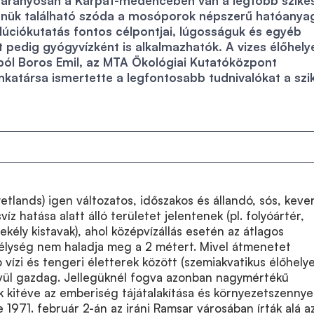
etarányosan a Kárpát-medencében van a legtöbb szike
nnük található szóda a mosóporok népszerű hatóanyag
lúciókutatás fontos célpontjai, lúgosságuk és egyéb
 pedig gyógyvízként is alkalmazhatók. A vizes élőhely
ból Boros Emil, az MTA Ökológiai Kutatóközpont
atársa ismertette a legfontosabb tudnivalókat a szi
etlands) igen változatos, időszakos és állandó, sós, keve
víz hatása alatt álló területet jelentenek (pl. folyóártér,
sekély kistavak), ahol középvízállás esetén az átlagos
mélység nem haladja meg a 2 métert. Mivel átmenetet
vízi és tengeri életterek között (szemiakvatikus élőhelye
kívül gazdag. Jellegüknél fogva azonban nagymértékű
 kitéve az emberiség tájátalakítása és környezetszenny
e 1971. február 2-án az iráni Ramsar városában írták alá a