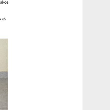
zakos
vak