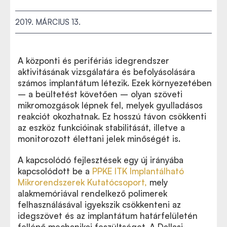
2019. MÁRCIUS 13.
A központi és perifériás idegrendszer
aktivitásának vizsgálatára és befolyásolására
számos implantátum létezik. Ezek környezetében
– a beültetést követően – olyan szöveti
mikromozgások lépnek fel, melyek gyulladásos
reakciót okozhatnak. Ez hosszú távon csökkenti
az eszköz funkcióinak stabilitását, illetve a
monitorozott élettani jelek minőségét is.
A kapcsolódó fejlesztések egy új irányába
kapcsolódott be a
PPKE ITK Implantálható
Mikrorendszerek Kutatócsoport,
mely
alakmemóriával rendelkező polimerek
felhasználásával igyekszik csökkenteni az
idegszövet és az implantátum határfelületén
fellépő mechanikai feszültséget. A Dallasi