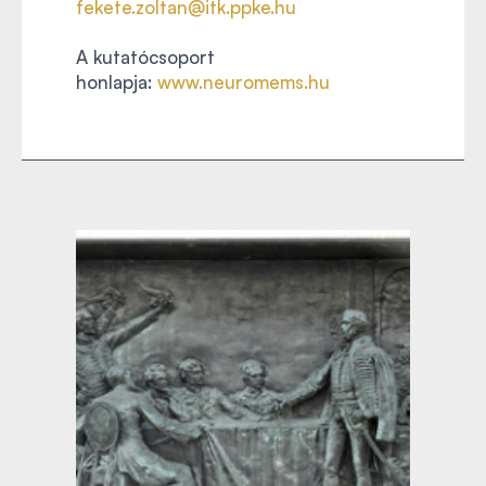
fekete.zoltan@itk.ppke.hu
A kutatócsoport
honlapja:
www.neuromems.hu