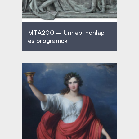
MTA200 – Ünnepi honlap
és programok