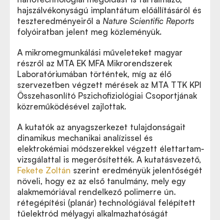
hajszálvékonyságú implantátum előállításáról és
teszteredményeiről a
Nature Scientific Reports
folyóiratban jelent meg közleményük.
A mikromegmunkálási műveleteket magyar
részről az MTA EK MFA Mikrorendszerek
Laboratóriumában történtek, míg az élő
szervezetben végzett mérések az MTA TTK KPI
Összehasonlító Pszichofiziológiai Csoportjának
közreműködésével zajlottak.
A kutatók az anyagszerkezet tulajdonságait
dinamikus mechanikai analízissel és
elektrokémiai módszerekkel végzett élettartam-
vizsgálattal is megerősítették. A kutatásvezető,
Fekete Zoltán
szerint eredményük jelentőségét
növeli, hogy ez az első tanulmány, mely egy
alakmemóriával rendelkező polimerre ún.
rétegépítési (planár) technológiával felépített
tűelektród mélyagyi alkalmazhatóságát