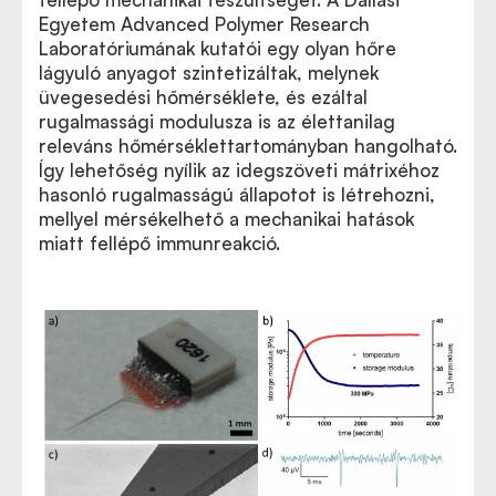
Egyetem Advanced Polymer Research
Laboratóriumának kutatói egy olyan hőre
lágyuló anyagot szintetizáltak, melynek
üvegesedési hőmérséklete, és ezáltal
rugalmassági modulusza is az élettanilag
releváns hőmérséklettartományban hangolható.
Így lehetőség nyílik az idegszöveti mátrixéhoz
hasonló rugalmasságú állapotot is létrehozni,
mellyel mérsékelhető a mechanikai hatások
miatt fellépő immunreakció.