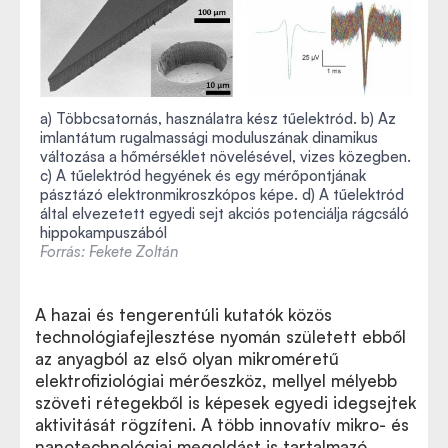
a) Többcsatornás, használatra kész tűelektród. b) Az
imlantátum rugalmassági moduluszának dinamikus
változása a hőmérséklet növelésével, vizes közegben.
c) A tűelektród hegyének és egy mérőpontjának
pásztázó elektronmikroszkópos képe. d) A tűelektród
által elvezetett egyedi sejt akciós potenciálja rágcsáló
hippokampuszából
Forrás: Fekete Zoltán
A hazai és tengerentúli kutatók közös
technológiafejlesztése nyomán született ebből
az anyagból az első olyan mikroméretű
elektrofiziológiai mérőeszköz, mellyel mélyebb
szöveti rétegekből is képesek egyedi idegsejtek
aktivitását rögzíteni. A több innovatív mikro- és
nanotechnológiai megoldást is tartalmazó,