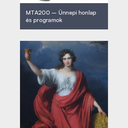
MTA200 – Ünnepi honlap
és programok