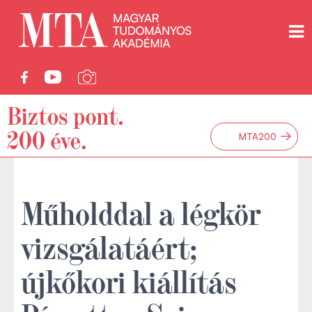
→
MTA200
Műholddal a légkör
vizsgálatáért;
újkőkori kiállítás