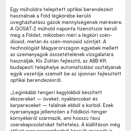
Egy műholdra telepített optikai berendezést
használnak a Föld légkörébe kerülő
üvegházhatású gázok mennyiségének mérésére.
A GOSAT-2 műhold naponta tizenötször kerüli
meg a Földet, miközben méri a légköri szén-
dioxid, metán és szén-monoxid szintjét. A
technológiát Magyarországon egyebek mellett
az üzemanyagok összetételének vizsgálatára
használják. Kis Zoltán fejlesztő, az ABB Kft.
budapesti telephelye automatizálási osztályának
egyik vezetője számolt be az újonnan fejlesztett
optikai berendezésről.
„Leginkább tengeri kagylókból készített
ékszereket – öveket, nyakláncokat és
karpereceket – találnak ebből a korból. Ezek
nyersanyaga jellemzően a Földközi-tenger
környékéről származik, ami hosszú távú
cserekapcsolatokat feltételez. A kiállításon még
átfúrt szarvasszemfogból készült csüngők is