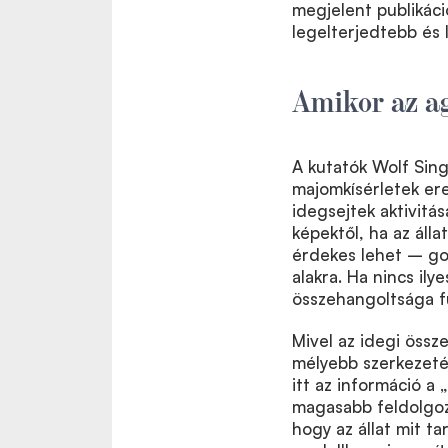
megjelent publikáci
legelterjedtebb és
Amikor az ag
A kutatók Wolf Sing
majomkísérletek er
idegsejtek aktivitá
képektől, ha az álla
érdekes lehet – gon
alakra. Ha nincs ily
összehangoltsága fü
Mivel az idegi össz
mélyebb szerkezetét
itt az információ a 
magasabb feldolgozás
hogy az állat mit ta