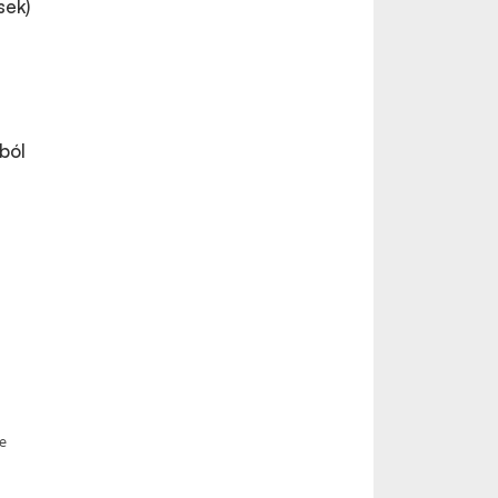
sek)
s
ból