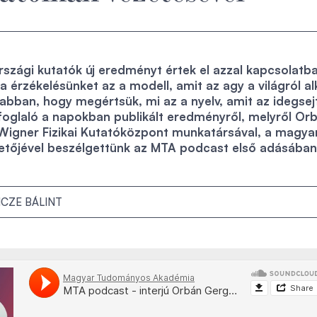
zági kutatók új eredményt értek el azzal kapcsolatba
 érzékelésünket az a modell, amit az agy a világról al
 abban, hogy megértsük, mi az a nyelv, amit az idegsej
foglaló a napokban publikált eredményről, melyről Or
Wigner Fizikai Kutatóközpont munkatársával, a magya
etőjével beszélgettünk az MTA podcast első adásában
ICZE BÁLINT