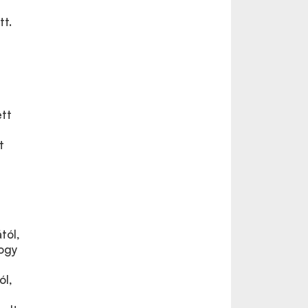
tt.
ett
t
tól,
hogy
ól,