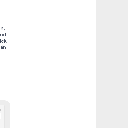
n,
kot.
tek
bán
r
.