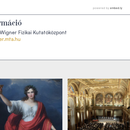
rmáció
igner Fizikai Kutatóközpont
r.mta.hu