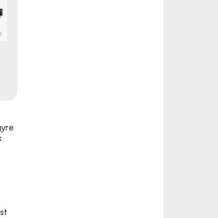
gyre
k
st