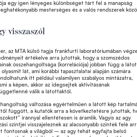
ója egy igen lényeges különbséget tárt fel a manapság
 leghatékonyabb mesterséges és a valós rendszerek közö
y visszaszól
er, az MTA külső tagja frankfurti laboratóriumában végz
edményeit értékelve arra jutottak, hogy a szomszédos
sainak összehangoltsága (korrelációja) jobban függ a látot
t olyasmit lát, ami korábbi tapasztalatai alapján számára
dolhatunk itt például valamilyen szabályos mintázatra,
esmi a képen, akkor az idegsejtek aktivitásának
ggetlenné válik a látottaktól.
ehangoltság változása egyértelműen a látott kép tartalmá
ől függött, a kutatók arra a következtetésre jutottak, 
„szokott” iránnyal ellentétesen is áramlik. Vagyis az agy
i szintjei visszajeleznek az alacsonyabb szintek felé arr
rt fontosnak a világból – az agy tehát egyfajta belső