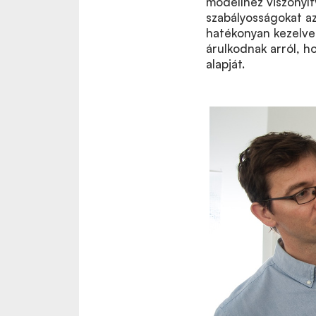
modellhez viszonyítv
szabályosságokat az
hatékonyan kezelve 
árulkodnak arról, ho
alapját.