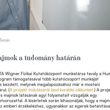
 Tamás
ajmok a tudomány határán
A Wigner Fizikai Kutatóközpont munkatársa tavaly a Hu
rogram támogatásával több kutatócsoport munkáját
e kezdett, melynek megalapozásához már e mostani
ul. (
A projekt indulásáról lásd korábbi cikkünket.
) A proj
 majmok látásának agyi folyamatait vizsgálják egy
etsorozattal. A kísérletek során kihasználják, hogy a maj
 az emberi érzékeléshez, ugyanakkor az egerek betanítása