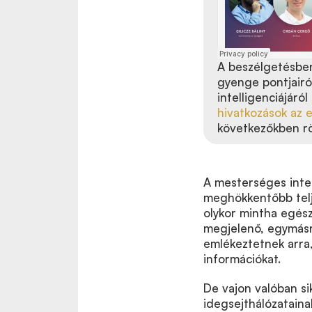
A beszélgetésben
gyenge pontjairól
intelligenciájáró
hivatkozások az 
következőkben rö
A mesterséges inte
meghökkentőbb telj
olykor mintha egés
megjelenő, egymásra
emlékeztetnek arra,
információkat.
De vajon valóban si
idegsejthálózatain