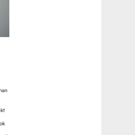
man
ekt
mok