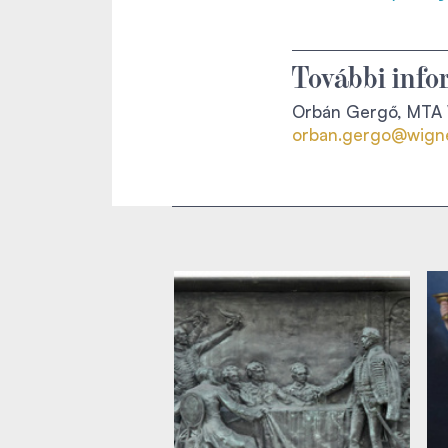
További info
Orbán Gergő, MTA W
orban.gergo@wigne