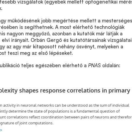
tesebb vizsgálatok (egyebek mellett optogenetikai méré
k.
agy működésének jobb megértése mellett a mestersége
sztésében is segíthetnek. A most elérhető technológiák
is nagyon meggyőző, azonban a kutatók már látják a
 elvi irányait. Orbán Gergő és kutatótársainak vizsgálatai
gy az agy már kitaposott néhány ösvényt, melyeken a
st teszi meg az első lépéseket.
ublikáció teljes egészében elérhető a
PNAS
oldalán: