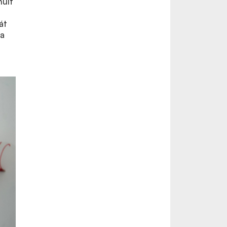
nult
át
ia