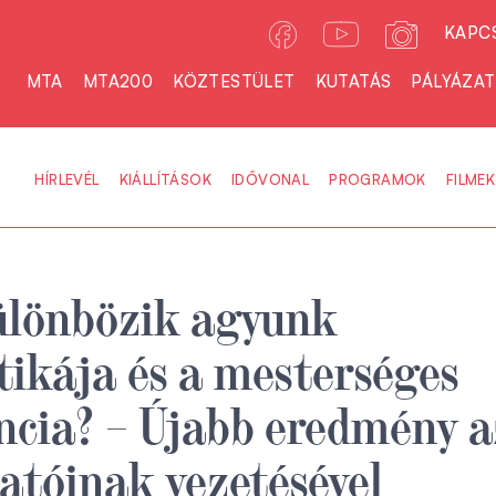
KAPC
MTA
MTA200
KÖZTESTÜLET
KUTATÁS
PÁLYÁZA
HÍRLEVÉL
KIÁLLÍTÁSOK
IDŐVONAL
PROGRAMOK
FILMEK
ülönbözik agyunk
ikája és a mesterséges
encia? – Újabb eredmény a
tóinak vezetésével