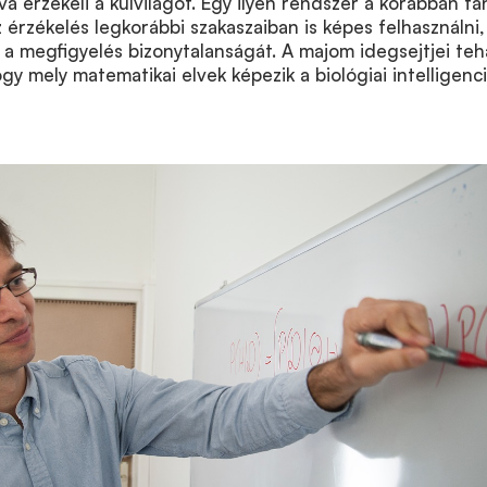
a érzékeli a külvilágot. Egy ilyen rendszer a korábban ta
 érzékelés legkorábbi szakaszaiban is képes felhasználni,
a megfigyelés bizonytalanságát. A majom idegsejtjei teh
gy mely matematikai elvek képezik a biológiai intelligenc