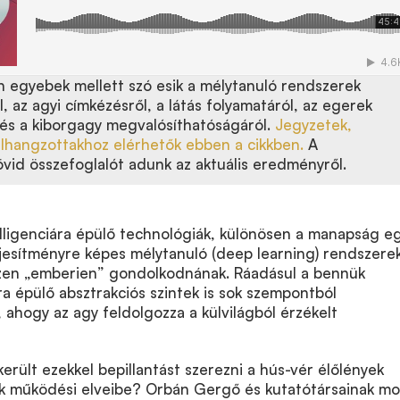
 egyebek mellett szó esik a mélytanuló rendszerek
, az agyi címkézésről, a látás folyamatáról, az egerek
l és a kiborgagy megvalósíthatóságáról.
Jegyzetek,
elhangzottakhoz elérhetők ebben a cikkben.
A
vid összefoglalót adunk az aktuális eredményről.
lligenciára épülő technológiák, különösen a manapság e
esítményre képes mélytanuló (deep learning) rendszere
zen „emberien” gondolkodnának. Ráadásul a bennük
 épülő absztrakciós szintek is sok szempontból
 ahogy az agy feldolgozza a külvilágból érzékelt
került ezekkel bepillantást szerezni a hús-vér élőlények
ak működési elveibe? Orbán Gergő és kutatótársainak mo