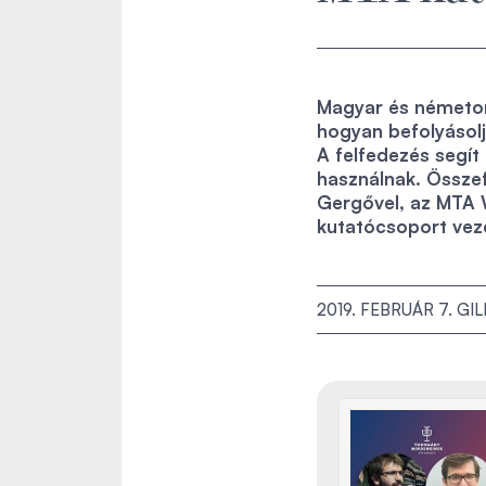
Magyar és németors
hogyan befolyásolja
A felfedezés segít
használnak. Össze
Gergővel, az MTA 
kutatócsoport vez
2019. FEBRUÁR 7.
GIL