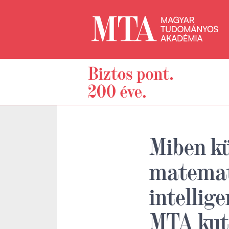
Miben k
matemat
intellig
MTA kuta