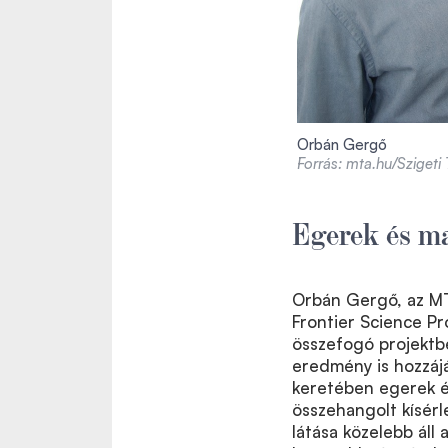
Orbán Gergő
Forrás: mta.hu/Szigeti
Egerek és m
Orbán Gergő, az MT
Frontier Science P
összefogó projektb
eredmény is hozzájár
keretében egerek és
összehangolt kísérl
látása közelebb áll