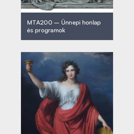
MTA200 – Ünnepi honlap
és programok