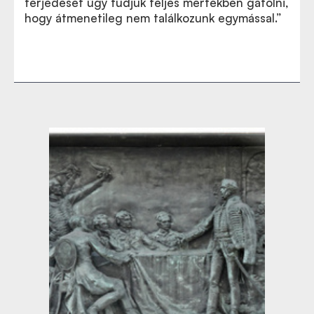
terjedését úgy tudjuk teljes mértékben gátolni,
hogy átmenetileg nem találkozunk egymással.”