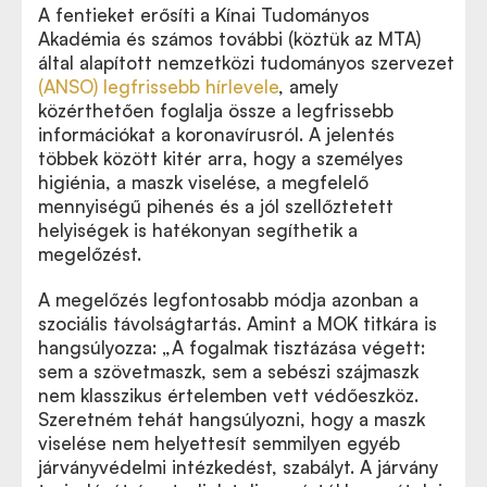
A fentieket erősíti a Kínai Tudományos
Akadémia és számos további (köztük az MTA)
által alapított nemzetközi tudományos szervezet
(ANSO) legfrissebb hírlevele
, amely
közérthetően foglalja össze a legfrissebb
információkat a koronavírusról. A jelentés
többek között kitér arra, hogy a személyes
higiénia, a maszk viselése, a megfelelő
mennyiségű pihenés és a jól szellőztetett
helyiségek is hatékonyan segíthetik a
megelőzést.
A megelőzés legfontosabb módja azonban a
szociális távolságtartás. Amint a MOK titkára is
hangsúlyozza: „A fogalmak tisztázása végett:
sem a szövetmaszk, sem a sebészi szájmaszk
nem klasszikus értelemben vett védőeszköz.
Szeretném tehát hangsúlyozni, hogy a maszk
viselése nem helyettesít semmilyen egyéb
járványvédelmi intézkedést, szabályt. A járvány