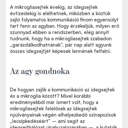
A mikrogliasejtek évekig, az idegsejtek
évtizedekig is elélhetnek, miközben a köztük
zajló folyamatos kommunikáció finom egyensúlyt
tart fenn az agyban. Hogy érzékeljük, milyen erő
szunnyad ebben a rendszerben, elég annyit
tudnunk, hogy ha a mikrogliasejtek szabadon
„garázdálkodhatnának”, pár nap alatt agyunk
összes idegsejtjét képesek lennének felfalni.
Az agy gondnoka
De hogyan zajlik a kommunikáció az idegsejtek
és a mikroglia között? Mivel korábbi
eredményekből már ismert volt, hogy a
mikrogliasejtek felelősek az idegsejtek
nyúlványainak végén elhelyezkedő szinapszisok
„lecsípkedéséért” – ami segít az
idegsejthálózat újrahuzalozásában –, a kutatók