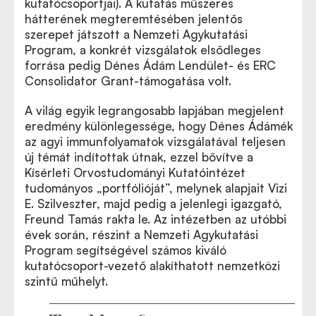
kutatócsoportjai). A kutatás műszeres
hátterének megteremtésében jelentős
szerepet játszott a Nemzeti Agykutatási
Program, a konkrét vizsgálatok elsődleges
forrása pedig Dénes Ádám Lendület- és ERC
Consolidator Grant-támogatása volt.
A világ egyik legrangosabb lapjában megjelent
eredmény különlegessége, hogy Dénes Ádámék
az agyi immunfolyamatok vizsgálatával teljesen
új témát indítottak útnak, ezzel bővítve a
Kísérleti Orvostudományi Kutatóintézet
tudományos „portfólióját”, melynek alapjait Vizi
E. Szilveszter, majd pedig a jelenlegi igazgató,
Freund Tamás rakta le. Az intézetben az utóbbi
évek során, részint a Nemzeti Agykutatási
Program segítségével számos kiváló
kutatócsoport-vezető alakíthatott nemzetközi
szintű műhelyt.