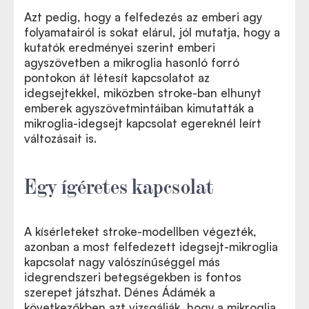
Azt pedig, hogy a felfedezés az emberi agy
folyamatairól is sokat elárul, jól mutatja, hogy a
kutatók eredményei szerint emberi
agyszövetben a mikroglia hasonló forró
pontokon át létesít kapcsolatot az
idegsejtekkel, miközben stroke-ban elhunyt
emberek agyszövetmintáiban kimutatták a
mikroglia-idegsejt kapcsolat egereknél leírt
változásait is.
Egy ígéretes kapcsolat
A kísérleteket stroke-modellben végezték,
azonban a most felfedezett idegsejt-mikroglia
kapcsolat nagy valószínűséggel más
idegrendszeri betegségekben is fontos
szerepet játszhat. Dénes Ádámék a
következőkben azt vizsgálják, hogy a mikroglia