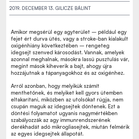
2019. DECEMBER 13.
GILICZE BÁLINT
Amikor megsérül egy agyterület – például egy
fejet ért durva ütés, vagy a stroke-ban kialakult
oxigénhiány következtében – rengeteg
idegsejt szenved károsodást. Vannak, amelyek
azonnal meghalnak, másokra lassú pusztulás vár,
megint mások kiheverik a bajt, ahogy újra
hozzájutnak a tápanyagokhoz és az oxigénhez.
Arról azonban, hogy melyikük számít
menthetőnek, és melyiket kell gyors ütemben
eltakarítani, miközben az utolsókat rúgja, nem
csupán maguk az idegsejtek döntenek. Ezt a
döntési folyamatot ugyanis nagymértékben
szabályozzák az agy immunrendszerének
derékhadát adó mikrogliasejtek, miután felmérik
az egyes idegsejtek állapotát.