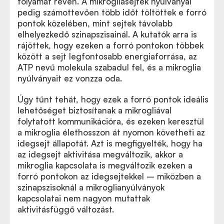
folyamat révén. A mikrogliasejtek nyúlványai
pedig számottevően több időt töltöttek e forró
pontok közelében, mint sejtek távolabb
elhelyezkedő szinapszisainál. A kutatók arra is
rájöttek, hogy ezeken a forró pontokon többek
között a sejt legfontosabb energiaforrása, az
ATP nevű molekula szabadul fel, és a mikroglia
nyúlványait ez vonzza oda.
Úgy tűnt tehát, hogy ezek a forró pontok ideális
lehetőséget biztosítanak a mikrogliával
folytatott kommunikációra, és ezeken keresztül
a mikroglia élethosszon át nyomon követheti az
idegsejt állapotát. Azt is megfigyelték, hogy ha
az idegsejt aktivitása megváltozik, akkor a
mikroglia kapcsolata is megváltozik ezeken a
forró pontokon az idegsejtekkel – miközben a
szinapszisoknál a mikroglianyúlványok
kapcsolatai nem nagyon mutattak
aktivitásfüggő változást.