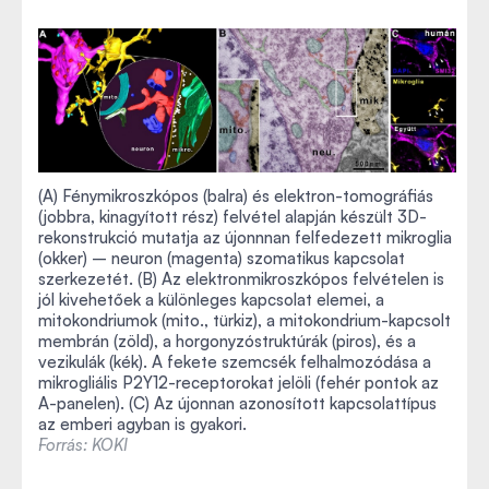
(A) Fénymikroszkópos (balra) és elektron-tomográfiás
(jobbra, kinagyított rész) felvétel alapján készült 3D-
rekonstrukció mutatja az újonnnan felfedezett mikroglia
(okker) – neuron (magenta) szomatikus kapcsolat
szerkezetét. (B) Az elektronmikroszkópos felvételen is
jól kivehetőek a különleges kapcsolat elemei, a
mitokondriumok (mito., türkiz), a mitokondrium-kapcsolt
membrán (zöld), a horgonyzóstruktúrák (piros), és a
vezikulák (kék). A fekete szemcsék felhalmozódása a
mikrogliális P2Y12-receptorokat jelöli (fehér pontok az
A-panelen). (C) Az újonnan azonosított kapcsolattípus
az emberi agyban is gyakori.
Forrás: KOKI