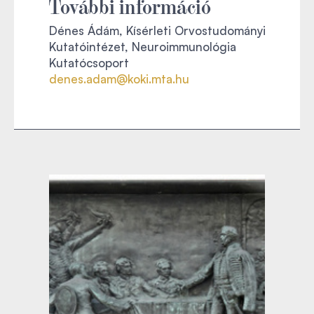
További információ
Dénes Ádám, Kísérleti Orvostudományi
Kutatóintézet, Neuroimmunológia
Kutatócsoport
denes.adam@koki.mta.hu