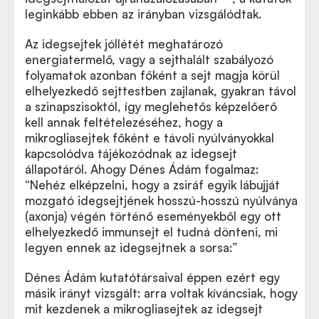
leginkább ebben az irányban vizsgálódtak.
Az idegsejtek jóllétét meghatározó
energiatermelő, vagy a sejthalált szabályozó
folyamatok azonban főként a sejt magja körül
elhelyezkedő sejttestben zajlanak, gyakran távol
a szinapszisoktól, így meglehetős képzelőerő
kell annak feltételezéséhez, hogy a
mikrogliasejtek főként e távoli nyúlványokkal
kapcsolódva tájékozódnak az idegsejt
állapotáról. Ahogy Dénes Ádám fogalmaz:
“Nehéz elképzelni, hogy a zsiráf egyik lábujját
mozgató idegsejtjének hosszú-hosszú nyúlványa
(axonja) végén történő eseményekből egy ott
elhelyezkedő immunsejt el tudná dönteni, mi
legyen ennek az idegsejtnek a sorsa:”
Dénes Ádám kutatótársaival éppen ezért egy
másik irányt vizsgált: arra voltak kíváncsiak, hogy
mit kezdenek a mikrogliasejtek az idegsejt