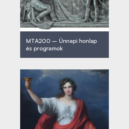
MTA200 – Ünnepi honlap
és programok