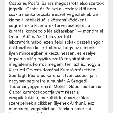
Csaba és Pósfai Balázs megosztott első szerzők
jegyzik. „Csaba és Balázs a kezdetektől nem
csak a munka oroszlánrészét végezték el, de
kiemelt intellektuális közreműködőként
segítettek a kísérletek tervezésénél és a
kutatási koncepció kialakításában” – mondta el
Dénes Ádám. Az általa vezetett
laboratóriumából ezen felül sokak összehangolt
erőfeszítése kellett ahhoz, hogy ez a munka
ilyen minőségben elkészülhessen, és esélye
legyen a világ egyik vezető folyóiratában
megjelenni. Fontos megemlíteni azt is, hogy a
Kísérleti Orvostudományi Kutatóintézetben
Sperlágh Beáta és Katona István csoportja is
nagyban segítette a munkát. A Szegedi
Tudományegyetemről Molnár Gábor és Tamás
Gábor kutatócsoportja vett részt a
vizsgálatokban, és külföldi társszerzők is
szerepelnek a cikkben (ilyenek Arthur Liesz
müncheni, vagy Michael Tamkun amerikai