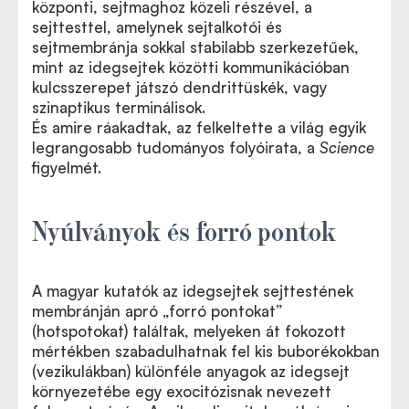
központi, sejtmaghoz közeli részével, a
sejttesttel, amelynek sejtalkotói és
sejtmembránja sokkal stabilabb szerkezetűek,
mint az idegsejtek közötti kommunikációban
kulcsszerepet játszó dendrittüskék, vagy
szinaptikus terminálisok.
És
amire ráakadtak, az felkeltette a világ egyik
A cikk rövid összefoglalója a Science oldalán
legrangosabb tudományos folyóirata, a
Science
figyelmét.
Nyúlványok és forró pontok
A magyar kutatók az idegsejtek sejttestének
membránján apró „forró pontokat”
(hotspotokat) találtak, melyeken át fokozott
mértékben szabadulhatnak fel kis buborékokban
(vezikulákban) különféle anyagok az idegsejt
környezetébe egy exocitózisnak nevezett