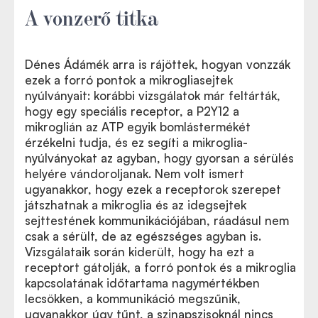
A vonzerő titka
Dénes Ádámék arra is rájöttek, hogyan vonzzák
ezek a forró pontok a mikrogliasejtek
nyúlványait: korábbi vizsgálatok már feltárták,
hogy egy speciális receptor, a P2Y12 a
mikroglián az ATP egyik bomlástermékét
érzékelni tudja, és ez segíti a mikroglia-
nyúlványokat az agyban, hogy gyorsan a sérülés
helyére vándoroljanak. Nem volt ismert
ugyanakkor, hogy ezek a receptorok szerepet
játszhatnak a mikroglia és az idegsejtek
sejttestének kommunikációjában, ráadásul nem
csak a sérült, de az egészséges agyban is.
Vizsgálataik során kiderült, hogy ha ezt a
receptort gátolják, a forró pontok és a mikroglia
kapcsolatának időtartama nagymértékben
lecsökken, a kommunikáció megszűnik,
ugyanakkor úgy tűnt, a szinapszisoknál nincs