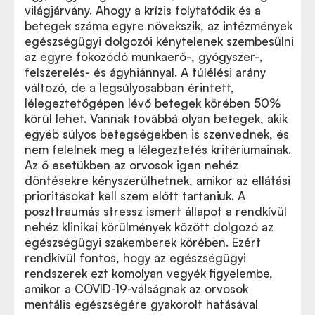
világjárvány. Ahogy a krízis folytatódik és a
betegek száma egyre növekszik, az intézmények
egészségügyi dolgozói kénytelenek szembesülni
az egyre fokozódó munkaerő-, gyógyszer-,
felszerelés- és ágyhiánnyal. A túlélési arány
változó, de a legsúlyosabban érintett,
lélegeztetőgépen lévő betegek körében 50%
körül lehet. Vannak továbbá olyan betegek, akik
egyéb súlyos betegségekben is szenvednek, és
nem felelnek meg a lélegeztetés kritériumainak.
Az ő esetükben az orvosok igen nehéz
döntésekre kényszerülhetnek, amikor az ellátási
prioritásokat kell szem előtt tartaniuk. A
poszttraumás stressz ismert állapot a rendkívül
nehéz klinikai körülmények között dolgozó az
egészségügyi szakemberek körében. Ezért
rendkívül fontos, hogy az egészségügyi
rendszerek ezt komolyan vegyék figyelembe,
amikor a COVID-19-válságnak az orvosok
mentális egészségére gyakorolt hatásával