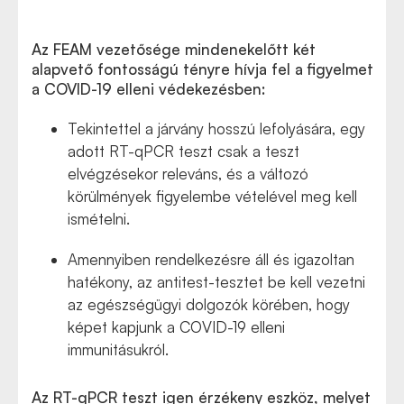
Az FEAM vezetősége mindenekelőtt két
alapvető fontosságú tényre hívja fel a figyelmet
a COVID-19 elleni védekezésben:
Tekintettel a járvány hosszú lefolyására, egy
adott RT-qPCR teszt csak a teszt
elvégzésekor releváns, és a változó
körülmények figyelembe vételével meg kell
ismételni.
Amennyiben rendelkezésre áll és igazoltan
hatékony, az antitest-tesztet be kell vezetni
az egészségügyi dolgozók körében, hogy
képet kapjunk a COVID-19 elleni
immunitásukról.
Az RT-qPCR teszt igen érzékeny eszköz, melyet