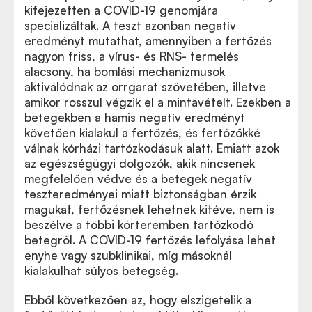
kifejezetten a COVID-19 genomjára
specializáltak. A teszt azonban negatív
eredményt mutathat, amennyiben a fertőzés
nagyon friss, a vírus- és RNS- termelés
alacsony, ha bomlási mechanizmusok
aktiválódnak az orrgarat szövetében, illetve
amikor rosszul végzik el a mintavételt. Ezekben a
betegekben a hamis negatív eredményt
követően kialakul a fertőzés, és fertőzőkké
válnak kórházi tartózkodásuk alatt. Emiatt azok
az egészségügyi dolgozók, akik nincsenek
megfelelően védve és a betegek negatív
teszteredményei miatt biztonságban érzik
magukat, fertőzésnek lehetnek kitéve, nem is
beszélve a többi kórteremben tartózkodó
betegről. A COVID-19 fertőzés lefolyása lehet
enyhe vagy szubklinikai, míg másoknál
kialakulhat súlyos betegség.
Ebből következően az, hogy elszigetelik a