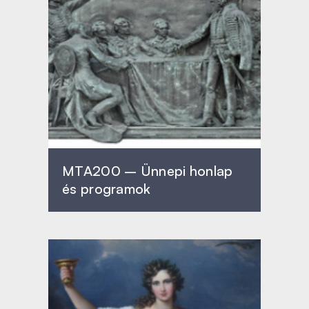
MTA200 – Ünnepi honlap
és programok