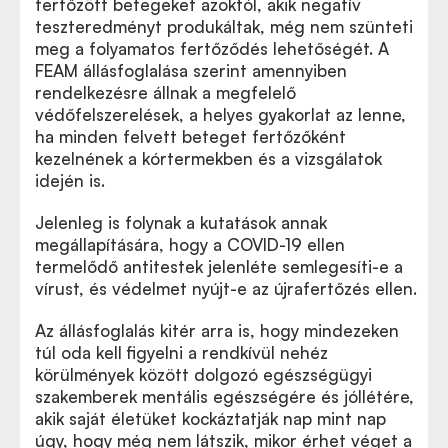
fertőzött betegeket azoktól, akik negatív
teszteredményt produkáltak, még nem szünteti
meg a folyamatos fertőződés lehetőségét. A
FEAM állásfoglalása szerint amennyiben
rendelkezésre állnak a megfelelő
védőfelszerelések, a helyes gyakorlat az lenne,
ha minden felvett beteget fertőzőként
kezelnének a kórtermekben és a vizsgálatok
idején is.
Jelenleg is folynak a kutatások annak
megállapítására, hogy a COVID-19 ellen
termelődő antitestek jelenléte semlegesíti-e a
vírust, és védelmet nyújt-e az újrafertőzés ellen.
Az állásfoglalás kitér arra is, hogy mindezeken
túl oda kell figyelni a rendkívül nehéz
körülmények között dolgozó egészségügyi
szakemberek mentális egészségére és jóllétére,
akik saját életüket kockáztatják nap mint nap
úgy, hogy még nem látszik, mikor érhet véget a