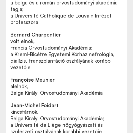
a belga és a román orvostudományi akadémia
tagja;
a Université Catholique de Louvain Intézet
professzora
Bernard Charpentier
volt elnök,
Francia Orvostudományi Akadémia;
a Kreml-Bicêtre Egyetemi Kórház nefrológia,
dialízis, transzplantáció osztályának korábbi
vezetője
Françoise Meunier
alelnök,
Belga Királyi Orvostudományi Akadémia
Jean-Michel Foidart
kincstárnok,
Belga Királyi Orvostudományi Akadémia;
a Université de Liège nőgyógyászati és
szülészeti osztályának korábbi vezetője