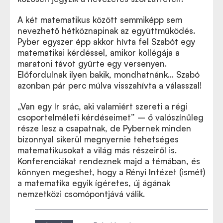
A két matematikus között semmiképp sem
nevezhető hétköznapinak az együttműködés.
Pyber egyszer épp akkor hívta fel Szabót egy
matematikai kérdéssel, amikor kollégája a
maratoni távot gyűrte egy versenyen.
Előfordulnak ilyen bakik, mondhatnánk… Szabó
azonban pár perc múlva visszahívta a válasszal!
„
Van egy ír srác, aki valamiért szereti a régi
csoportelméleti kérdéseimet” – ő valószínűleg
része lesz a csapatnak, de Pybernek minden
bizonnyal sikerül megnyernie tehetséges
matematikusokat a világ más részeiről is.
Konferenciákat rendeznek majd a témában, és
könnyen megeshet, hogy a Rényi Intézet (ismét)
a matematika egyik ígéretes, új ágának
nemzetközi csomópontjává válik.