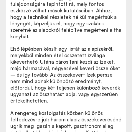
tulajdonságára tapintott rá, mely fontos
eszközzé válhat mások kutatásaiban. Ahhoz,
hogy a technikai részletek nélkül megértsük a
lényegét, képzeljük el, hogy egy szakács
szeretné az alapokról felépítve megérteni a thai
konyhát.
Első lépésben készít egy listát az alapízekről,
melyekből minden étel összetett ízvilága
kikeverhető. Utána párosítani kezdi az ízeket,
majd hármasával, négyesével keveri össze őket
– és így tovább. Az összekevert ízek persze
nem mind adnak különböző eredményt,
előfordul, hogy két teljesen különböző keverék
ugyanazt az összhatást adja, vagy egyszerűen
értékelhetetlen.
A rengeteg kóstolgatás közben különös
felfedezésre jut: három alapíz összekeverésénél
ugrik meg igazán a kapott, gasztronómiailag