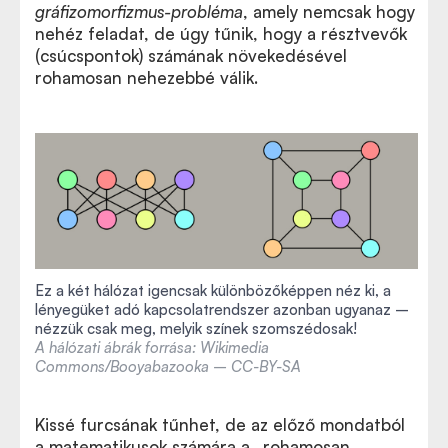
gráfizomorfizmus-probléma
, amely nemcsak hogy
nehéz feladat, de úgy tűnik, hogy a résztvevők
(csúcspontok) számának növekedésével
rohamosan nehezebbé válik.
Ez a két hálózat igencsak különbözőképpen néz ki, a
lényegüket adó kapcsolatrendszer azonban ugyanaz –
nézzük csak meg, melyik színek szomszédosak!
A hálózati ábrák forrása: Wikimedia
Commons/Booyabazooka – CC-BY-SA
Kissé furcsának tűnhet, de az előző mondatból
a matematikusok számára a „rohamosan