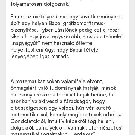
folyamatosan dolgoznak.
Ennek az osztályozásnak egy következményére
épít egy helyen Babai gráfizomorfizmus-
bizonyítása. Pyber Lászlónak pedig ezt a részt
sikerült egy jóval egyszerűbb, e csoportelméleti
„
nagyágyút” nem használó ötlettel
helyettesíteni úgy, hogy Babai tétele
lényegében igaz maradt.
A matematikát sokan valamiféle elvont,
önmagáért való tudománynak tartják, mások
hatékony eszközök forrását látják benne, ha
azonban valaki veszi a fáradságot, hogy
elbeszélgessen egy valódi, hús-vér kutató
matematikussal, komoly meglepetések érhetik.
Gondolatokról, intuitív képekről fog hallani,
dolgokról,
„
amelyek ott vannak”,
„
természetes”
matematikai fogalmakról,
„
érdekes”