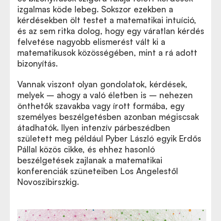
izgalmas köde lebeg. Sokszor ezekben a
kérdésekben ölt testet a matematikai intuíció,
és az sem ritka dolog, hogy egy váratlan kérdés
felvetése nagyobb elismerést vált ki a
matematikusok közösségében, mint a rá adott
bizonyítás.
Vannak viszont olyan gondolatok, kérdések,
melyek – ahogy a való életben is – nehezen
önthetők szavakba vagy írott formába, egy
személyes beszélgetésben azonban mégiscsak
átadhatók. Ilyen intenzív párbeszédben
született meg például Pyber László egyik Erdős
Pállal közös cikke, és ehhez hasonló
beszélgetések zajlanak a matematikai
konferenciák szüneteiben Los Angelestől
Novoszibirszkig.