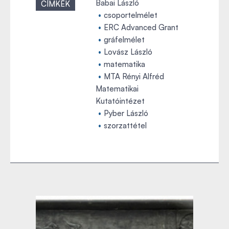
Babai László
CÍMKÉK
csoportelmélet
ERC Advanced Grant
gráfelmélet
Lovász László
matematika
MTA Rényi Alfréd
Matematikai
Kutatóintézet
Pyber László
szorzattétel