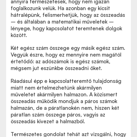
annyira természetesek, hogy nem igazán
foglalkozunk velük. Ha azonban egy kicsit
hátralépünk, felismerhetjük, hogy az összeadás
– és általában a matematikai műveletek –
lényege, hogy kapcsolatot teremtenek dolgok
között.
Két egész szám összege egy másik egész szám.
Vegyük észre, hogy ez mennyire nem magától
értetődő: az adószámok is egész számok,
mégsem jut eszünkbe összeadni őket.
Ráadásul épp e kapcsolatteremtő tulajdonság
miatt nem értelmezhetünk akármilyen
műveletet akármilyen halmazon. A közismert
összeadás működik mondjuk a páros számok
halmazán, de a páratlanokén nem, hiszen két
páratlan szám összege páros, vagyis az
összeadás kivezet a halmazból.
Természetes gondolat tehát azt vizsgálni, hogy