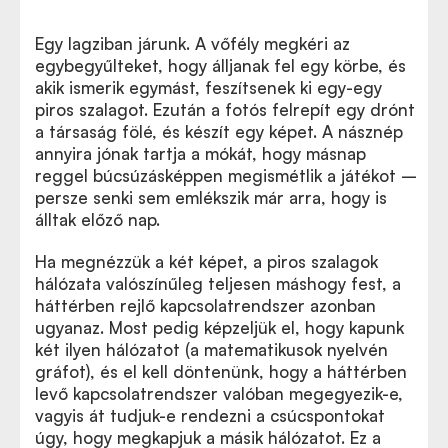
Egy lagziban járunk. A vőfély megkéri az
egybegyűlteket, hogy álljanak fel egy körbe, és
akik ismerik egymást, feszítsenek ki egy-egy
piros szalagot. Ezután a fotós felrepít egy drónt
a társaság fölé, és készít egy képet. A násznép
annyira jónak tartja a mókát, hogy másnap
reggel búcsúzásképpen megismétlik a játékot –
persze senki sem emlékszik már arra, hogy is
álltak előző nap.
Ha megnézzük a két képet, a piros szalagok
hálózata valószínűleg teljesen máshogy fest, a
háttérben rejlő kapcsolatrendszer azonban
ugyanaz. Most pedig képzeljük el, hogy kapunk
két ilyen hálózatot (a matematikusok nyelvén
gráfot), és el kell döntenünk, hogy a háttérben
levő kapcsolatrendszer valóban megegyezik-e,
vagyis át tudjuk-e rendezni a csúcspontokat
úgy, hogy megkapjuk a másik hálózatot. Ez a