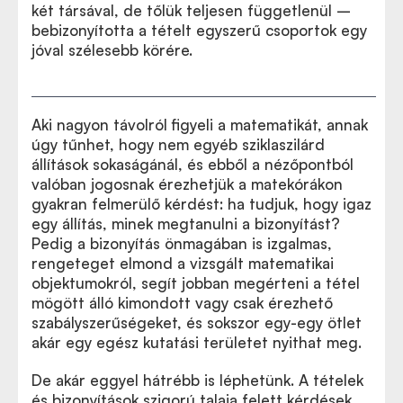
két társával, de tőlük teljesen függetlenül –
bebizonyította a tételt egyszerű csoportok egy
jóval szélesebb körére.
Aki nagyon távolról figyeli a matematikát, annak
úgy tűnhet, hogy nem egyéb sziklaszilárd
állítások sokaságánál, és ebből a nézőpontból
valóban jogosnak érezhetjük a matekórákon
gyakran felmerülő kérdést: ha tudjuk, hogy igaz
egy állítás, minek megtanulni a bizonyítást?
Pedig a bizonyítás önmagában is izgalmas,
rengeteget elmond a vizsgált matematikai
objektumokról, segít jobban megérteni a tétel
mögött álló kimondott vagy csak érezhető
szabályszerűségeket, és sokszor egy-egy ötlet
akár egy egész kutatási területet nyithat meg.
De akár eggyel hátrébb is léphetünk. A tételek
és bizonyítások szigorú talaja felett kérdések