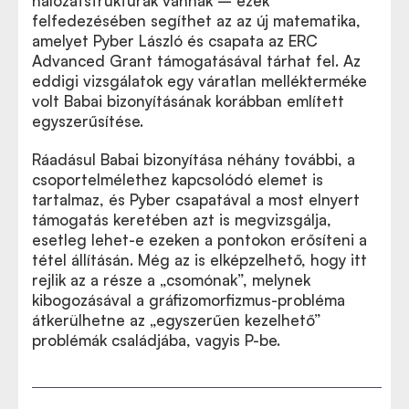
hálózatstruktúrák vannak – ezek
felfedezésében segíthet az az új matematika,
amelyet Pyber László és csapata az ERC
Advanced Grant támogatásával tárhat fel. Az
eddigi vizsgálatok egy váratlan mellékterméke
volt Babai bizonyításának korábban említett
egyszerűsítése.
Ráadásul Babai bizonyítása néhány további, a
csoportelmélethez kapcsolódó elemet is
tartalmaz, és Pyber csapatával a most elnyert
támogatás keretében azt is megvizsgálja,
esetleg lehet-e ezeken a pontokon erősíteni a
tétel állításán. Még az is elképzelhető, hogy itt
rejlik az a része a
„
csomónak”, melynek
kibogozásával a gráfizomorfizmus-probléma
átkerülhetne az
„
egyszerűen kezelhető”
problémák családjába, vagyis P-be.