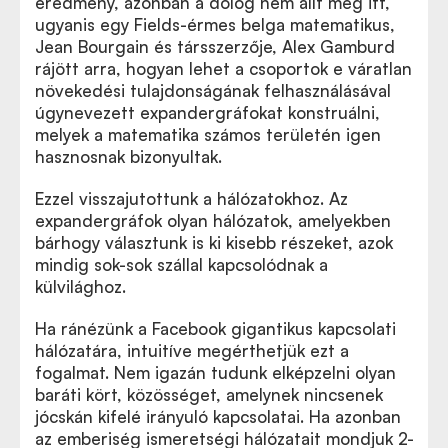
eredmény, azonban a dolog nem állt meg itt,
ugyanis egy Fields-érmes belga matematikus,
Jean Bourgain és társszerzője, Alex Gamburd
rájött arra, hogyan lehet a csoportok e váratlan
növekedési tulajdonságának felhasználásával
úgynevezett expandergráfokat konstruálni,
melyek a matematika számos területén igen
hasznosnak bizonyultak.
Ezzel visszajutottunk a hálózatokhoz. Az
expandergráfok olyan hálózatok, amelyekben
bárhogy választunk is ki kisebb részeket, azok
mindig sok-sok szállal kapcsolódnak a
külvilághoz.
Ha ránézünk a Facebook gigantikus kapcsolati
hálózatára, intuitíve megérthetjük ezt a
fogalmat. Nem igazán tudunk elképzelni olyan
baráti kört, közösséget, amelynek nincsenek
jócskán kifelé irányuló kapcsolatai. Ha azonban
az emberiség ismeretségi hálózatait mondjuk 2-