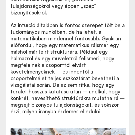
tulajdonságokról vagy éppen
„
szép”
bizonyításokról.
Az intuíció általában is fontos szerepet tölt be a
tudományos munkában, de ha lehet, a
matematikában mindennél fontosabb. Gyakran
előfordul, hogy egy matematikus ráismer egy
máshol már leírt struktúrára. Például egy
halmazról és egy műveletről felismeri, hogy
megfelelnek a csoporttól elvárt
követelményeknek – és innentől a
csoportelmélet teljes eszköztárát bevetheti a
vizsgálatai során. De az sem ritka, hogy egy
terület hosszas kutatása után – anélkül, hogy
konkrét, nevesíthető struktúrákra mutatna rá –
megsejt bizonyos tulajdonságokat, és sokszor
érzi, milyen irányba érdemes elindulni.