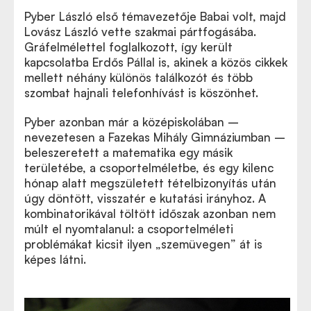
Pyber László első témavezetője Babai volt, majd
Lovász László vette szakmai pártfogásába.
Gráfelmélettel foglalkozott, így került
kapcsolatba Erdős Pállal is, akinek a közös cikkek
mellett néhány különös találkozót és több
szombat hajnali telefonhívást is köszönhet.
Pyber azonban már a középiskolában –
nevezetesen a Fazekas Mihály Gimnáziumban –
beleszeretett a matematika egy másik
területébe, a csoportelméletbe, és egy kilenc
hónap alatt megszületett tételbizonyítás után
úgy döntött, visszatér e kutatási irányhoz. A
kombinatorikával töltött időszak azonban nem
múlt el nyomtalanul: a csoportelméleti
problémákat kicsit ilyen
„
szemüvegen” át is
képes látni.