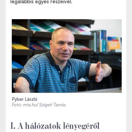
legalábbis egyes részeivel.
Pyber László
Fotó: mta.hu/ Szigeti Tamás
I. A hálózatok lényegéről