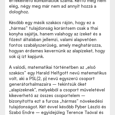
értékelhető kombinációk száma. Kettő még nem
elég, négy meg már nem ad annyit hozzá a
dologhoz.
Később egy másik szakács rájön, hogy ez a
„
hármas” tulajdonság korántsem csak a thai
konyha sajátja, hanem valahogy az ízeket és a
főzést általában jellemzi, valami alapvetően
fontos szabályszerűség, amely meghatározza,
hogyan érdemes kevernünk az alapízeket, hogy
sok új ízt kapjunk.
A valódi, matematikai történetben az
„
első
szakács” egy Harald Helfgott nevű matematikus
volt, aki a PSL(2, p) nevű egyszerű csoport
generátorhalmazaira – tekintsük őket
„
alapízeknek”, melyekből a csoport műveletével
kikeverhető az összes csoportelem –
bizonyította ezt a furcsa „hármas” növekedési
tulajdonságot. Két évvel később Pyber László és
Szabó Endre – egyidejűleg Terence Taóval és