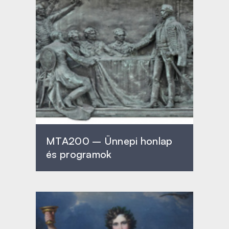
MTA200 – Ünnepi honlap
és programok