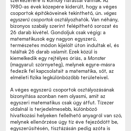
szerkezetére is komoly hatással vannak. Az
1980-as évek közepére kiderült, hogy a véges
csoportok építőköveinek tekinthető, ún.
véges
egyszerű csoportok
osztályozhatók. Van néhány,
bizonyos szabály szerint felépíthető sorozat és
26 darab kivétel. Gondoljuk csak végig: a
matematikusok egy nagyon egyszerű,
természetes módon kijelölt úton indultak el, és
találtak 26 darab
valamit
. Ezek közül is
kiemelkedik egy rejtélyes óriás, a
Monster
(magyarul: szörnyeteg), melynek egyre-másra
fedezik fel kapcsolatait a matematika, sőt, az
elméleti fizika legkülönbözőbb területeivel.
A véges egyszerű csoportok osztályozásának
bizonyítása azonban nem olyasmi, amit az
egyszeri matematikus csak úgy átfut. Tízezer
oldalnál is terjedelmesebb, különböző
hivatkozási helyeken fellelhető anyagról van szó,
melynek ellenőrzése úgy tíz éve fejeződött be,
egyszerűsítésén, tisztázásán pedig azóta is