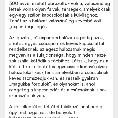
300 évvel ezelőtt ábrázoltuk volna, valószínűleg
lettek volna olyan falvak, térségek, amelyek csak
egy-egy szálon kapcsolódtak a külvilághoz.
Tehát az a hálózat valószínűleg kevésbé volt
„expanderjellegű”.
Az igazán
„
jó” expanderhálózatok pedig azok,
ahol az egyes csúcspontok kevés kapcsolattal
rendelkeznek, az egész hálózatnak mégis
megvan az a tulajdonsága, hogy minden része
sok szállal kötődik a többihez. Látszik, hogy ez a
két feltétel ellentétes egymással: könnyű olyan
hálózatokat készíteni, amelyekben a csúcsoknak
kevés szomszédjuk van, és részeik gyakran
„
magukba fordulók”, és olyanokat is, ahol
rengeteg a kapcsolódás és a csúcsoknak is sok
szomszédjuk van.
A két ellentétes feltétel találkozásánál pedig,
úgy fest, izgalmas, de bonyolult