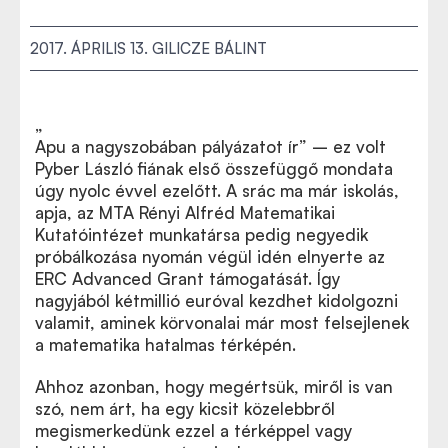
2017. ÁPRILIS 13.
GILICZE BÁLINT
„
Apu
a nagyszobában pályázatot ír” – ez volt
Összefoglaló cikkünk a friss ERC Advanced Grant-
Pyber László fiának első összefüggő mondata
nyertesekről itt olvasható.
úgy nyolc évvel ezelőtt. A srác ma már iskolás,
apja, az MTA Rényi Alfréd Matematikai
Kutatóintézet munkatársa pedig negyedik
próbálkozása nyomán végül idén elnyerte az
ERC Advanced Grant támogatását. Így
nagyjából kétmillió euróval kezdhet kidolgozni
valamit, aminek körvonalai már most felsejlenek
a matematika hatalmas térképén.
Ahhoz azonban, hogy megértsük, miről is van
szó, nem árt, ha egy kicsit közelebbről
megismerkedünk ezzel a térképpel vagy