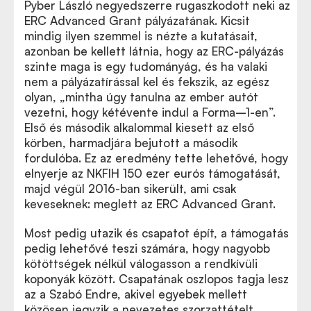
Pyber László negyedszerre rugaszkodott neki az
ERC Advanced Grant pályázatának. Kicsit
mindig ilyen szemmel is nézte a kutatásait,
azonban be kellett látnia, hogy az ERC-pályázás
szinte maga is egy tudományág, és ha valaki
nem a pályázatírással kel és fekszik, az egész
olyan,
„
mintha úgy tanulna az ember autót
vezetni, hogy kétévente indul a Forma–1-en”.
Első és második alkalommal kiesett az első
körben, harmadjára bejutott a második
fordulóba. Ez az eredmény tette lehetővé, hogy
elnyerje az NKFIH 150 ezer eurós támogatását,
majd végül 2016-ban sikerült, ami csak
keveseknek: meglett az ERC Advanced Grant.
Most pedig utazik és csapatot épít, a támogatás
pedig lehetővé teszi számára, hogy nagyobb
kötöttségek nélkül válogasson a rendkívüli
koponyák között. Csapatának oszlopos tagja lesz
az a Szabó Endre, akivel egyebek mellett
közösen jegyzik a nevezetes szorzattételt.