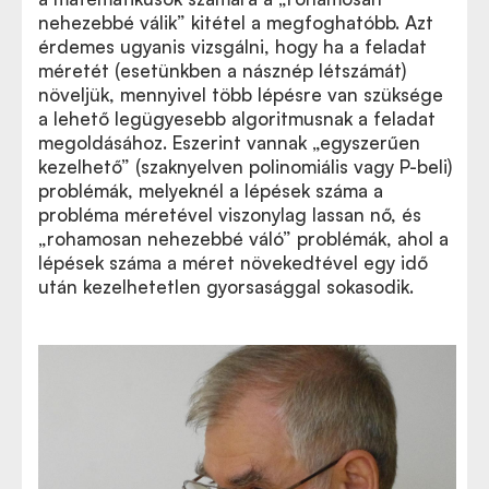
nehezebbé válik” kitétel a megfoghatóbb. Azt
érdemes ugyanis vizsgálni, hogy ha a feladat
méretét (esetünkben a násznép létszámát)
növeljük, mennyivel több lépésre van szüksége
a lehető legügyesebb algoritmusnak a feladat
megoldásához. Eszerint vannak
„
egyszerűen
kezelhető” (szaknyelven polinomiális vagy P-beli)
problémák, melyeknél a lépések száma a
probléma méretével viszonylag lassan nő, és
„
rohamosan nehezebbé váló” problémák, ahol a
lépések száma a méret növekedtével egy idő
után kezelhetetlen gyorsasággal sokasodik.