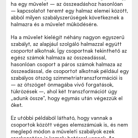
ha egy művelet – az összeadáshoz hasonlóan
– kapcsolatot teremt egy halmaz elemei között,
abból milyen szabályszerűségek következnek a
halmazra és a művelet működésére.
Ha a művelet kielégít néhány nagyon egyszerű
szabályt, az alapjául szolgáló halmazzal együtt
csoportot
alkotnak. Így csoportnak tekinthető az
egész számok halmaza az összeadással,
hasonlóan csoport a páros számok halmaza az
összeadással, de csoportot alkotnak például egy
szabályos ötszög szimmetriatranszformációi is
– az ötszöget önmagába vivő forgatások,
tükrözések –, ahol két transzformációt úgy
„
adunk össze”, hogy egymás után végezzük el
őket.
Ez utóbbi példából látható, hogy vannak a
csoportok között véges elemszámúak is, és nem
meglepő módon a műveleti szabályok ezek