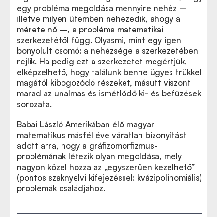
egy probléma megoldása mennyire nehéz –
illetve milyen ütemben nehezedik, ahogy a
mérete nő –, a probléma matematikai
szerkezetétől függ. Olyasmi, mint egy igen
bonyolult csomó: a nehézsége a szerkezetében
rejlik. Ha pedig ezt a szerkezetet megértjük,
elképzelhető, hogy találunk benne ügyes trükkel
magától kibogozódó részeket, másutt viszont
marad az unalmas és ismétlődő ki- és befűzések
sorozata.
Babai László Amerikában élő magyar
matematikus másfél éve váratlan bizonyítást
adott arra, hogy a gráfizomorfizmus-
problémának létezik olyan megoldása, mely
nagyon közel hozza az
„
egyszerűen kezelhető”
(pontos szaknyelvi kifejezéssel: kvázipolinomiális)
problémák családjához.