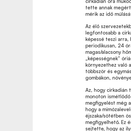
cirkadián óra működ
tette annak megérté
mérik az idő múlásá
Az élő szervezetekb
legfontosabb a cir
képessé teszi arra,
periodikusan, 24 ór
magas/alacsony hőmé
„képességnek” óriás
környezethez való a
többször és egymást
gombákon, növények
Az, hogy cirkadián t
monoton ismétlődő 
megfigyelést még a 
hogy a mimózalevele
éjszaka/sötétben ö
megfigyelhető. Ez é
sejtette, hogy az il