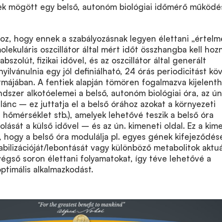
ek mögött egy belső, autonóm biológiai időmérő működé
z, hogy ennek a szabályozásnak legyen élettani „értelme
lekuláris oszcillátor által mért időt összhangba kell hozn
szolút, fizikai idővel, és az oszcillátor által generált
yilvánulnia egy jól definiálható, 24 órás periodicitást kö
formájában. A fentiek alapján tömören fogalmazva kijelenth
ndszer alkotóelemei a belső, autonóm biológiai óra, az ún
 lánc – ez juttatja el a belső órához azokat a környezeti
, hőmérséklet stb.), amelyek lehetővé teszik a belső óra
lását a külső idővel – és az ún. kimeneti oldal. Ez a kim
é, hogy a belső óra modulálja pl. egyes gének kifejeződé
tabilizációját/lebontását vagy különböző metabolitok aktuá
égső soron élettani folyamatokat, így téve lehetővé a
ptimális alkalmazkodást.