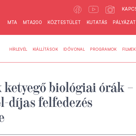
KAPC
MTA
MTA200
KÖZTESTÜLET
KUTATÁS
PÁLYÁZA
HÍRLEVÉL
KIÁLLÍTÁSOK
IDŐVONAL
PROGRAMOK
FILMEK
ketyegő biológiai órák –
l-díjas felfedezés
e