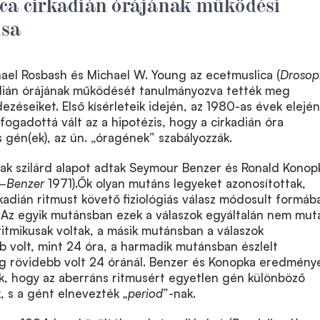
ica cirkadián órájának működési
sa
chael Rosbash és Michael W. Young az ecetmuslica (
Drosop
adián órájának működését tanulmányozva tették meg
ezéseiket. Első kísérleteik idején, az 1980-as évek elején
fogadottá vált az a hipotézis, hogy a cirkadián óra
 gén(ek), az ún. „óragének” szabályozzák.
ak szilárd alapot adtak Seymour Benzer és Ronald Konop
–Benzer
1971).Ők olyan mutáns legyeket azonosítottak,
kadián ritmust követő fiziológiás válasz módosult formáb
 Az egyik mutánsban ezek a válaszok egyáltalán nem mut
aritmikusak voltak, a másik mutánsban a válaszok
 volt, mint 24 óra, a harmadik mutánsban észlelt
g rövidebb volt 24 óránál. Benzer és Konopka eredmény
ék, hogy az aberráns ritmusért egyetlen gén különböző
k, s a gént elnevezték
„period
”-nak.