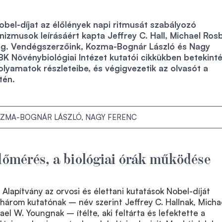
obel-díjat az élőlények napi ritmusát szabályozó
izmusok leírásáért kapta Jeffrey C. Hall, Michael Ros
ng. Vendégszerzőink, Kozma-Bognár László és Nagy
K Növénybiológiai Intézet kutatói cikkükben betekinté
folyamatok részleteibe, és végigvezetik az olvasót a
tén.
ZMA-BOGNÁR LÁSZLÓ, NAGY FERENC
időmérés, a biológiai órák működése
Alapítvány az orvosi és élettani kutatások Nobel-díját
három kutatónak – név szerint Jeffrey C. Hallnak, Micha
el W. Youngnak – ítélte, aki feltárta és lefektette a