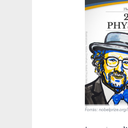
Forrás: nobelprize.org