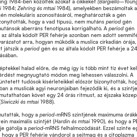
ung 1984-ben közölték azokat a cikkeket
(Bargiello–Youn
ai
1984;
Zehring és mtsai
1984), amelyekben beszámoltak a
én molekuláris azonosításáról, meghatározták a gén
izonyították, hogy a vad típusú, nem mutáns
period
gén
mutánsok aberráns fenotípusa korrigálható. A
period
gén
ve az általa kódolt PER fehérje azonban nem adott semmif
rázatot arra, hogyan működik a muslica cirkadián órája,
t játszik a
period
gén és az általa kódolt PER fehérje a 2
lásában.
tekkel halad előre, de még így is több mint tíz évet kel
 kérdést megnyugtató módon meg lehessen válaszolni. A
tüntetett tudósok kísérleteikkel először bizonyították, ho
an a muslicák agyi neuronjaiban fejeződik ki, és a szintj
kimutathatóan követ egy 24 órás ritmust, az éjszaka köze
(
Siwiczki és mtsai
1988).
mutatták, hogy a
period-
mRNS szintjének maximuma órákk
in maximális szintjét (
Hardin és mtsai
1990), és hogy a P
je gátolja a
period
-mRNS felhalmozódását. Ezzel szinte e
 hogy a PER fehérje vándorol a sejtmag és a citoplazma