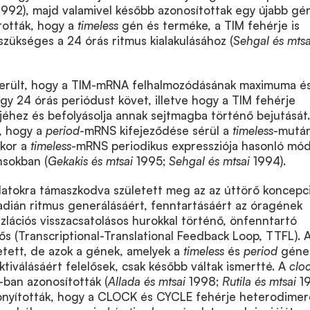
1992), majd valamivel később azonosítottak egy újabb gén
ították, hogy a
timeless
gén és terméke, a TIM fehérje is
zükséges a 24 órás ritmus kialakulásához (
Sehgal és mtsa
iderült, hogy a TIM-mRNA felhalmozódásának maximuma é
y 24 órás periódust követ, illetve hogy a TIM fehérje
jéhez és befolyásolja annak sejtmagba történő bejutását.
, hogy a
period
-mRNS kifejeződése sérül a
timeless
-mutá
kkor a
timeless
-mRNS periodikus expressziója hasonló mó
sokban (
Gekakis és mtsai
1995;
Sehgal és mtsai
1994).
adatokra támaszkodva született meg az az úttörő koncepci
kadián ritmus generálásáért, fenntartásáért az óragének
szlációs visszacsatolásos hurokkal történő, önfenntartó
lős (Transcriptional-Translational Feedback Loop, TTFL). 
tett, de azok a gének, amelyek a
timeless
és
period
géne
ktiválásáért felelősek, csak később váltak ismertté. A
clo
ban azonosították (
Allada és mtsai
1998;
Rutila és mtsai
1
onyították, hogy a CLOCK és CYCLE fehérje heterodimer