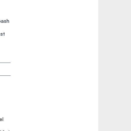
bash
st
el