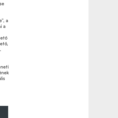
se
”, a
i a
vető
ető,
.
eneti
sének
lis