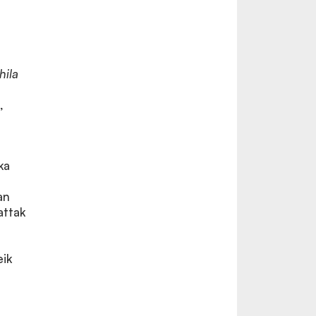
hila
,
ka
an
attak
eik