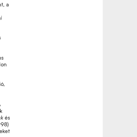
t, a
i
s
ns
don
ó,
A
k
ck
és
998)
eket