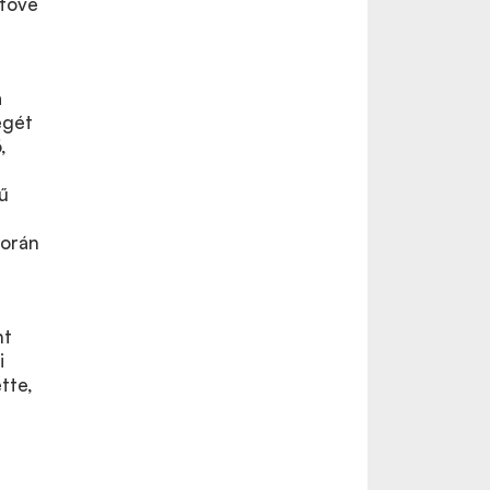
etővé
a
égét
,
ű
során
nt
i
tte,