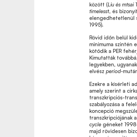
között (
Liu és mtsai
timeless
t, és bizony
elengedhetetlenül s
1995)
.
Rövid időn belül k
minimuma szintén eg
kötődik a PER fehér
Kimutatták továbbá
legyekben, ugyana
elvész
period
-mután
Ezekre a kísérleti 
amely szerint a cir
transzkripciós-tran
szabályozása a fele
koncepció megszüle
transzkripciójának a
cycle
géneket 1998-
majd rövidesen biz