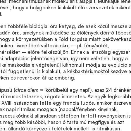
ési mechanizmusának molekuláris alapjait. Munkájuk leh
sét, hogy a bolygónkon kialakult élő szervezetek miként
t.
en többféle biológiai óra ketyeg, de ezek közül messze 
kadán óra, amelynek működése az élőlények döntő többs
 hogy a környezetükben a Föld forgása miatt bekövetkező
ánként ismétlődő változásokra – pl. fény/sötét,
rséklet – előre felkészüljön. Ennek a látszólag egyszer
i adaptációs jelentősége van, így nem véletlen, hogy a
lkalmazkodás e végtelenül kifinomult módja az evolúció 
ól függetlenül is kialakult, a kékbaktériumoktól kezdve a
en és rovarokon át az emberig.
ípusú (
circa diem
= ’körülbelül egy napi’), azaz 24 óránké
ritmusok léteznek, régóta ismeretes. Az egyik legkorább
XVIII. században tette egy francia tudós, amikor észreve
k napi ritmikus mozgása (nappal/fényben kinyílnak,
sszecsukódnak) állandóan sötétben tartott növényeken is
s még több későbbi, hasonló tartalmú megfigyelés azt
yen, állandó környezeti felételek mellett is ritmikusan