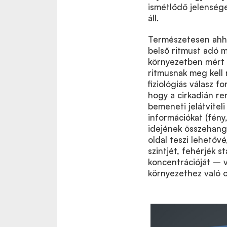
ismétlődő jelenség
áll.
Természetesen ahho
belső ritmust adó mo
környezetben mért ab
ritmusnak meg kell n
fiziológiás válasz 
hogy a cirkadián re
bemeneti jelátviteli
információkat (fény
idejének összehango
oldal teszi lehetőv
szintjét, fehérjék s
koncentrációját – v
környezethez való o