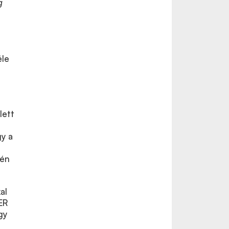
g
éle
4
lett
gy a
e
pén
al
ER
gy