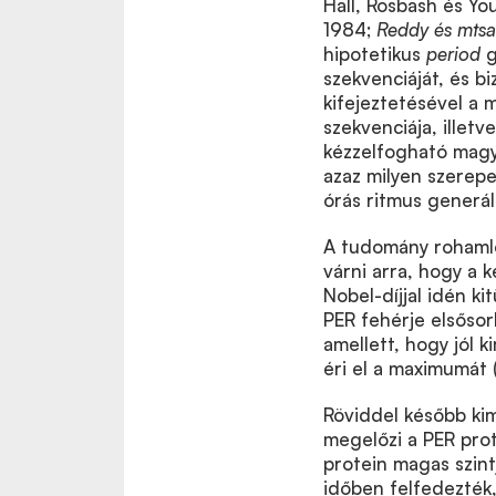
Hall, Rosbash és Yo
1984;
Reddy és mts
hipotetikus
period
g
szekvenciáját, és b
kifejeztetésével a 
szekvenciája, illet
kézzelfogható magya
azaz milyen szerepe
órás ritmus generá
A tudomány rohamlép
várni arra, hogy a
Nobel-díjjal idén ki
PER fehérje elsősorb
amellett, hogy jól 
éri el a maximumát 
Röviddel később ki
megelőzi a PER prote
protein magas szint
időben felfedezték,