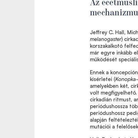
Az ecetmusl
mechanizmu
Jeffrey C. Hall, Mi
melanogaster
) cirk
korszakalkotó felfed
már egyre inkább el
működését speciális
Ennek a koncepción
kísérletei (
Konopka
amelyekben két, cir
volt megfigyelhető.
cirkadián ritmust, 
periódushossza több
periódushossz pedi
alapján feltételezt
mutációi a felelőse