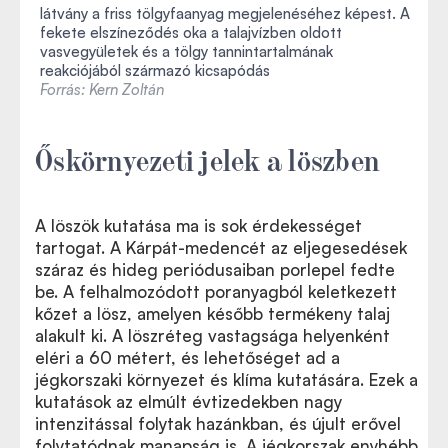
látvány a friss tölgyfaanyag megjelenéséhez képest. A
fekete elszíneződés oka a talajvízben oldott
vasvegyületek és a tölgy tannintartalmának
reakciójából származó kicsapódás
Forrás: Kern Zoltán
Őskörnyezeti jelek a löszben
A löszök kutatása ma is sok érdekességet
tartogat. A Kárpát-medencét az eljegesedések
száraz és hideg periódusaiban porlepel fedte
be. A felhalmozódott poranyagból keletkezett
kőzet a lösz, amelyen később termékeny talaj
alakult ki. A löszréteg vastagsága helyenként
eléri a 60 métert, és lehetőséget ad a
jégkorszaki környezet és klíma kutatására. Ezek a
kutatások az elmúlt évtizedekben nagy
intenzitással folytak hazánkban, és újult erővel
folytatódnak manapság is. A jégkorszak enyhébb