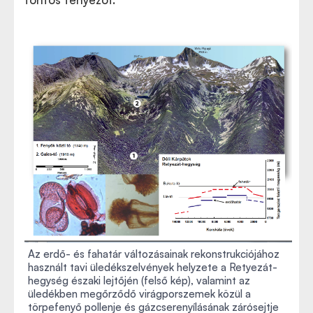
Az erdő- és fahatár változásainak rekonstrukciójához
használt tavi üledékszelvények helyzete a Retyezát-
hegység északi lejtőjén (felső kép), valamint az
üledékben megőrződő virágporszemek közül a
törpefenyő pollenje és gázcserenyílásának zárósejtje