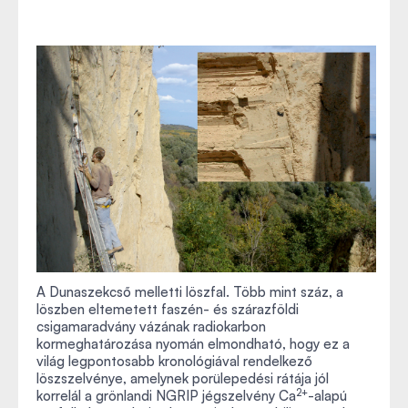
A Dunaszekcső melletti löszfal. Több mint száz, a
löszben eltemetett faszén- és szárazföldi
csigamaradvány vázának radiokarbon
kormeghatározása nyomán elmondható, hogy ez a
világ legpontosabb kronológiával rendelkező
löszszelvénye, amelynek porülepedési rátája jól
2+
korrelál a grönlandi NGRIP jégszelvény Ca
-alapú