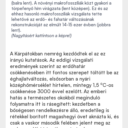
(balra lent). A növényi makrofosszíliák közt gyakori a
törpefenyő hím virágzata (lent középen). Ez és az
ehhez hasonló makrofosszíliák vizsgálata tette
lehetővé az erdő- és fahatár változásának
rekonstrukcióját az elmúlt 14-15 ezer évben (jobbra
lent).
(Nagyításért kattintson a képre!)
A Kárpátokban nemrég kezdődtek el az ez
irányú kutatások. Az eddigi vizsgálati
eredmények szerint az erdőhatár
csökkenésében itt fontos szerepet töltött be az
éghajlatváltozás, elsősorban a nyári
o
középhőmérséklet hirtelen, mintegy 1,5
C-os
csökkenése 3000 évvel ezelőtt. Az emberi
hatás a természetes okokból meginduló
folyamatra itt is rásegített: kezdetben a
bőségesen rendelkezésre álló, eredetileg is
rétekkel borított magashegyi övet aknázta ki, és
csak a vaskor második felében jelent meg az