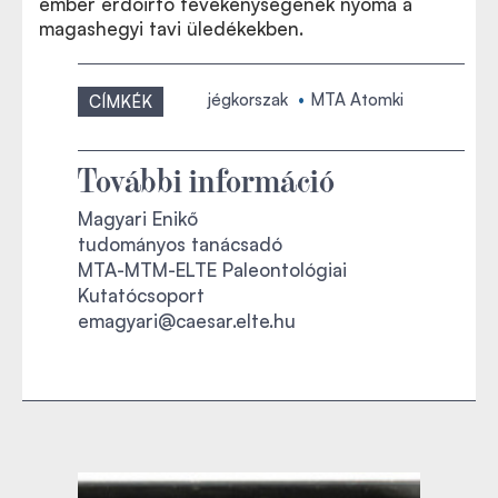
ember erdőirtó tevékenységének nyoma a
magashegyi tavi üledékekben.
jégkorszak
MTA Atomki
CÍMKÉK
További információ
Magyari Enikő
tudományos tanácsadó
MTA-MTM-ELTE Paleontológiai
Kutatócsoport
emagyari@caesar.elte.hu