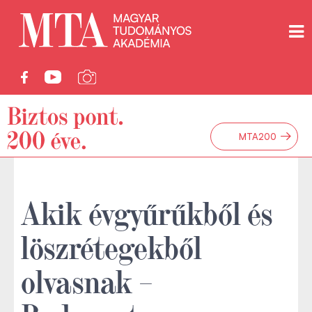
→
MTA200
Akik évgyűrűkből és
löszrétegekből
olvasnak –