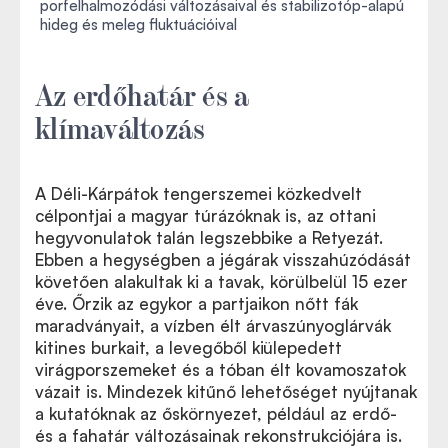
porfelhalmozódási változásaival és stabilizotóp-alapú
hideg és meleg fluktuációival
Az erdőhatár és a
klímaváltozás
A Déli-Kárpátok tengerszemei közkedvelt
célpontjai a magyar túrázóknak is, az ottani
hegyvonulatok talán legszebbike a Retyezát.
Ebben a hegységben a jégárak visszahúzódását
követően alakultak ki a tavak, körülbelül 15 ezer
éve. Őrzik az egykor a partjaikon nőtt fák
maradványait, a vízben élt árvaszúnyoglárvák
kitines burkait, a levegőből kiülepedett
virágporszemeket és a tóban élt kovamoszatok
vázait is. Mindezek kitűnő lehetőséget nyújtanak
a kutatóknak az őskörnyezet, például az erdő-
és a fahatár változásainak rekonstrukciójára is.