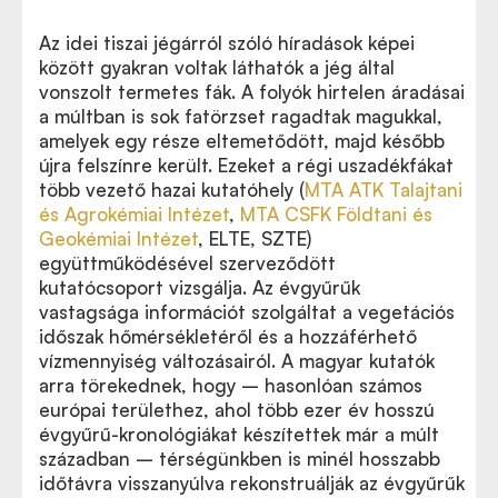
Az idei tiszai jégárról szóló híradások képei
között gyakran voltak láthatók a jég által
vonszolt termetes fák. A folyók hirtelen áradásai
a múltban is sok fatörzset ragadtak magukkal,
amelyek egy része eltemetődött, majd később
újra felszínre került. Ezeket a régi uszadékfákat
több vezető hazai kutatóhely (
MTA ATK Talajtani
és Agrokémiai Intézet
,
MTA CSFK Földtani és
Geokémiai Intézet
, ELTE, SZTE)
együttműködésével szerveződött
kutatócsoport vizsgálja. Az évgyűrűk
vastagsága információt szolgáltat a vegetációs
időszak hőmérsékletéről és a hozzáférhető
vízmennyiség változásairól. A magyar kutatók
arra törekednek, hogy – hasonlóan számos
európai területhez, ahol több ezer év hosszú
évgyűrű-kronológiákat készítettek már a múlt
században – térségünkben is minél hosszabb
időtávra visszanyúlva rekonstruálják az évgyűrűk