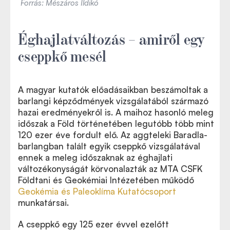
Forrás: Mészáros Ildikó
Éghajlatváltozás – amiről egy
cseppkő mesél
A magyar kutatók előadásaikban beszámoltak a
barlangi képződmények vizsgálatából származó
hazai eredményekről is. A maihoz hasonló meleg
időszak a Föld történetében legutóbb több mint
120 ezer éve fordult elő. Az aggteleki Baradla-
barlangban talált egyik cseppkő vizsgálatával
ennek a meleg időszaknak az éghajlati
változékonyságát körvonalazták az MTA CSFK
Földtani és Geokémiai Intézetében működő
Geokémia és Paleoklíma Kutatócsoport
munkatársai.
A cseppkő egy 125 ezer évvel ezelőtt