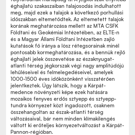
éghajlatú szakaszaiban talajosodás indulhatott
meg, majd ezek a talajok a következő porhullási
időszakban eltemetődtek. Az eltemetett talajok
korának meghatározása mellett az MTA CSFK
Földtani és Geokémiai Intézetében, az ELTE-n
és a Magyar Állami Földtani Intézetben zajló
kutatások fő iránya a lösz rétegsorainak minél
pontosabb kormeghatározása, és a bennük rejlő
éghajlati jelek összevetése az északnyugat-
atlanti térség jégkorszak végi nagy amplitúdójú
lehűléseivel és felmelegedéseivel, amelyek
1000-1500 éves időközönként visszatérően
jelentkeztek. Úgy látszik, hogy a Kárpát-
medence növényzeti képe ezek hatására
mozaikos fenyves erdős sztyepp és sztyepp-
tundra környezet közt ingadozott, csaknem
összehangoltan az észak-atlanti térség
változásaival, bár nem minden klímakilengés
váltott ki erőteljes környezetváltozást a Kárpát-
Pannon-régióban.