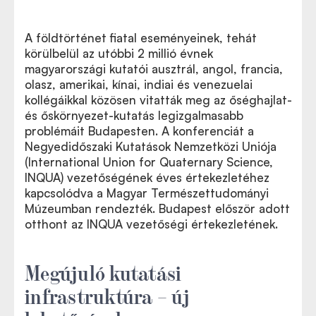
A földtörténet fiatal eseményeinek, tehát
körülbelül az utóbbi 2 millió évnek
magyarországi kutatói ausztrál, angol, francia,
olasz, amerikai, kínai, indiai és venezuelai
kollégáikkal közösen vitatták meg az őséghajlat-
és őskörnyezet-kutatás legizgalmasabb
problémáit Budapesten. A konferenciát a
Negyedidőszaki Kutatások Nemzetközi Uniója
(International Union for Quaternary Science,
INQUA
) vezetőségének éves értekezletéhez
További információk az INQUA tevékenységéről a
kapcsolódva a Magyar Természettudományi
szervezet magyar nemzeti bizottságának honlapján
Múzeumban rendezték. Budapest először adott
otthont az INQUA vezetőségi értekezletének.
Megújuló kutatási
infrastruktúra – új