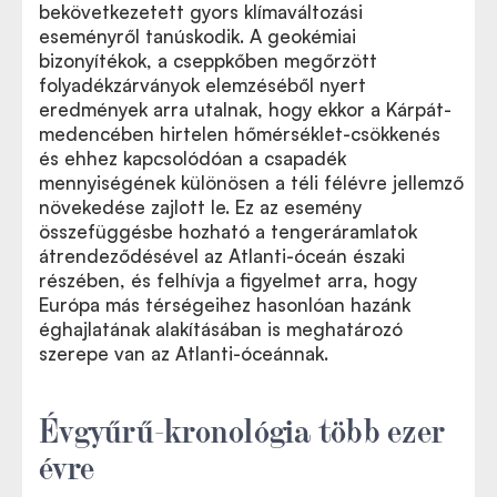
bekövetkezetett gyors klímaváltozási
eseményről tanúskodik. A geokémiai
bizonyítékok, a cseppkőben megőrzött
folyadékzárványok elemzéséből nyert
eredmények arra utalnak, hogy ekkor a Kárpát-
medencében hirtelen hőmérséklet-csökkenés
és ehhez kapcsolódóan a csapadék
mennyiségének különösen a téli félévre jellemző
növekedése zajlott le. Ez az esemény
összefüggésbe hozható a tengeráramlatok
átrendeződésével az Atlanti-óceán északi
részében, és felhívja a figyelmet arra, hogy
Európa más térségeihez hasonlóan hazánk
éghajlatának alakításában is meghatározó
szerepe van az Atlanti-óceánnak.
Évgyűrű-kronológia több ezer
évre