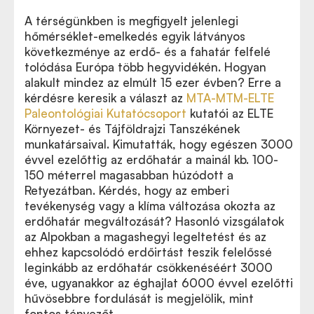
A térségünkben is megfigyelt jelenlegi
hőmérséklet-emelkedés egyik látványos
következménye az erdő- és a fahatár felfelé
tolódása Európa több hegyvidékén. Hogyan
alakult mindez az elmúlt 15 ezer évben? Erre a
kérdésre keresik a választ az
MTA-MTM-ELTE
Paleontológiai Kutatócsoport
kutatói az ELTE
Környezet- és Tájföldrajzi Tanszékének
munkatársaival. Kimutatták, hogy egészen 3000
évvel ezelőttig az erdőhatár a mainál kb. 100-
150 méterrel magasabban húzódott a
Retyezátban. Kérdés, hogy az emberi
tevékenység vagy a klíma változása okozta az
erdőhatár megváltozását? Hasonló vizsgálatok
az Alpokban a magashegyi legeltetést és az
ehhez kapcsolódó erdőirtást teszik felelőssé
leginkább az erdőhatár csökkenéséért 3000
éve, ugyanakkor az éghajlat 6000 évvel ezelőtti
hűvösebbre fordulását is megjelölik, mint
fontos tényezőt.