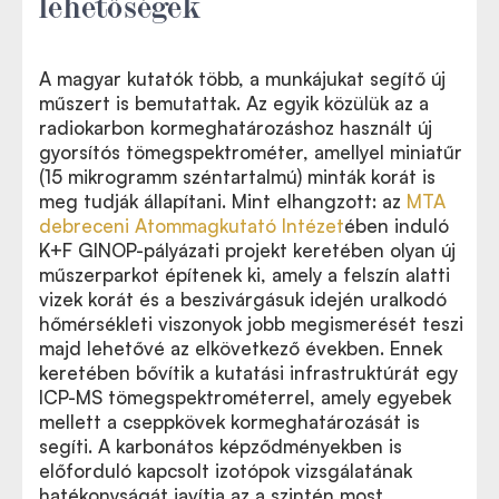
lehetőségek
A magyar kutatók több, a munkájukat segítő új
műszert is bemutattak. Az egyik közülük az a
radiokarbon kormeghatározáshoz használt új
gyorsítós tömegspektrométer, amellyel miniatűr
(15 mikrogramm széntartalmú) minták korát is
meg tudják állapítani. Mint elhangzott: az
MTA
debreceni Atommagkutató Intézet
ében induló
K+F GINOP-pályázati projekt keretében olyan új
műszerparkot építenek ki, amely a felszín alatti
vizek korát és a beszivárgásuk idején uralkodó
hőmérsékleti viszonyok jobb megismerését teszi
majd lehetővé az elkövetkező években. Ennek
keretében bővítik a kutatási infrastruktúrát egy
ICP-MS tömegspektrométerrel, amely egyebek
mellett a cseppkövek kormeghatározását is
segíti. A karbonátos képződményekben is
előforduló kapcsolt izotópok vizsgálatának
hatékonyságát javítja az a szintén most