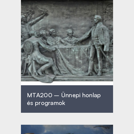
MTA200 – Ünnepi honlap
és programok