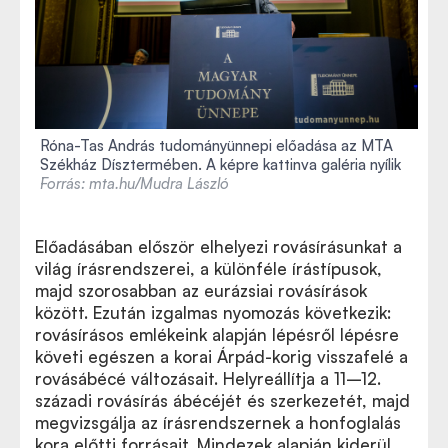
Róna-Tas András tudományünnepi előadása az MTA
Székház Dísztermében. A képre kattinva galéria nyílik
Forrás: mta.hu/Mudra László
Előadásában először elhelyezi rovásírásunkat a
világ írásrendszerei, a különféle írástípusok,
majd szorosabban az eurázsiai rovásírások
között. Ezután izgalmas nyomozás következik:
rovásírásos emlékeink alapján lépésről lépésre
követi egészen a korai Árpád-korig visszafelé a
rovásábécé változásait. Helyreállítja a 11–12.
századi rovásírás ábécéjét és szerkezetét, majd
megvizsgálja az írásrendszernek a honfoglalás
kora előtti forrásait. Mindezek alapján kiderül,