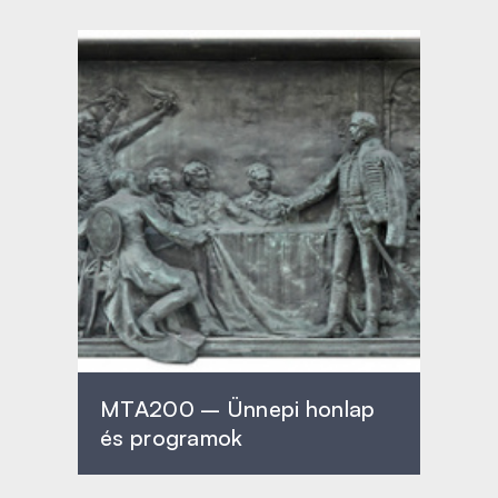
MTA200 – Ünnepi honlap
és programok