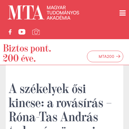
→
MTA200
A székelyek ősi
kincse: a rovásírás –
Róna-Tas András