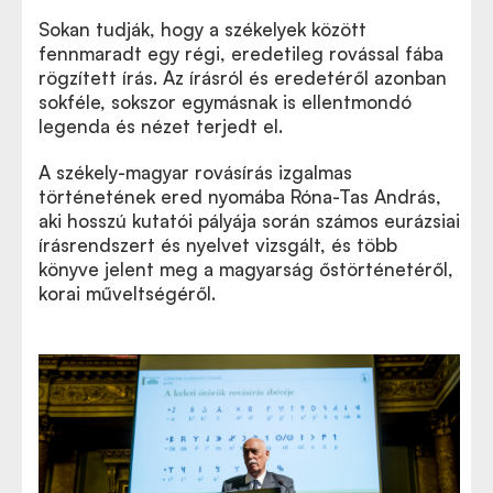
Sokan
tudják, hogy a székelyek között
Tekintse meg az előadáson készült képeinket!
fennmaradt egy régi, eredetileg rovással fába
rögzített írás. Az írásról és eredetéről azonban
sokféle, sokszor egymásnak is ellentmondó
legenda és nézet terjedt el.
A székely-magyar rovásírás izgalmas
történetének ered nyomába Róna-Tas András,
aki hosszú kutatói pályája során számos eurázsiai
írásrendszert és nyelvet vizsgált, és több
könyve jelent meg a magyarság őstörténetéről,
korai műveltségéről.