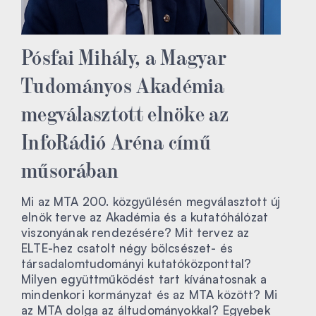
Pósfai Mihály, a Magyar
Tudományos Akadémia
megválasztott elnöke az
InfoRádió Aréna című
műsorában
Mi az MTA 200. közgyűlésén megválasztott új
elnök terve az Akadémia és a kutatóhálózat
viszonyának rendezésére? Mit tervez az
ELTE-hez csatolt négy bölcsészet- és
társadalomtudományi kutatóközponttal?
Milyen együttműködést tart kívánatosnak a
mindenkori kormányzat és az MTA között? Mi
az MTA dolga az áltudományokkal? Egyebek