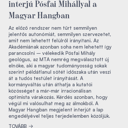
interjú Pósfai Mihállyal a
Magyar Hangban
Az előző rendszer nem tűrt semmilyen
jelentős autonómiát, semmilyen szervezetet,
amit nem lehetett felülről irányítani. Az
Akadémiának azonban soha nem lehetett így
parancsolni – vélekedik Pósfai Mihály
geológus, az MTA nemrég megválasztott új
elnöke, aki a magyar tudományosság sokak
szerint példátlanul sötét időszaka után veszi
át a tudós testület irányítását. A
kormányváltás után áthatja a kutatói
közösséget a már-már irracionálisan
optimista várakozás. Kérdés azonban, hogy
végül mi valósulhat meg az álmokból. A
Magyar Hangban megjelent interjút a lap
engedélyével teljes terjedelemben közöljük.
TOVÁBB