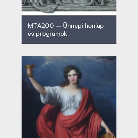
MTA200 – Ünnepi honlap
és programok