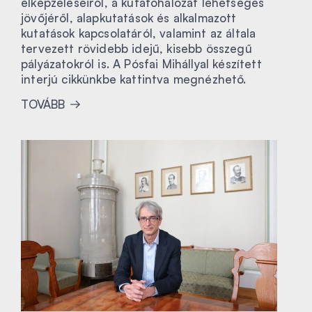
elképzeléseiről, a kutatóhálózat lehetséges
jövőjéről, alapkutatások és alkalmazott
kutatások kapcsolatáról, valamint az általa
tervezett rövidebb idejű, kisebb összegű
pályázatokról is. A Pósfai Mihállyal készített
interjú cikkünkbe kattintva megnézhető.
TOVÁBB