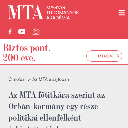
→
MTA200
Címoldal
Az MTA a sajtóban
Az MTA főtitkára szerint az
Orbán-kormány egy része
politikai ellenfélként