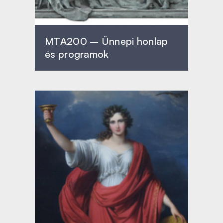
MTA200 – Ünnepi honlap
és programok