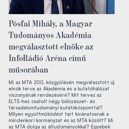
Pósfai Mihály, a Magyar
Tudományos Akadémia
megválasztott elnöke az
InfoRádió Aréna című
műsorában
Mi az MTA 200. közgyűlésén megválasztott új
elnök terve az Akadémia és a kutatóhálózat
viszonyának rendezésére? Mit tervez az
ELTE-hez csatolt négy bölcsészet- és
társadalomtudományi kutatóközponttal?
Milyen együttműködést tart kívánatosnak a
mindenkori kormányzat és az MTA között? Mi
az MTA dolga az áltudományokkal? Egyebek