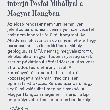
interjú Pósfai Mihállyal a
Magyar Hangban
Az előző rendszer nem tűrt semmilyen
jelentős autonómiát, semmilyen szervezetet,
amit nem lehetett felülről irányítani. Az
Akadémiának azonban soha nem lehetett így
parancsolni – vélekedik Pósfai Mihály
geológus, az MTA nemrég megválasztott új
elnöke, aki a magyar tudományosság sokak
szerint példátlanul sötét időszaka után veszi
át a tudós testület irányítását. A
kormányváltás után áthatja a kutatói
közösséget a már-már irracionálisan
optimista várakozás. Kérdés azonban, hogy
végül mi valósulhat meg az álmokból. A
Magyar Hangban megjelent interjút a lap
engedélyével teljes terjedelemben közöljük.
TOVÁBB