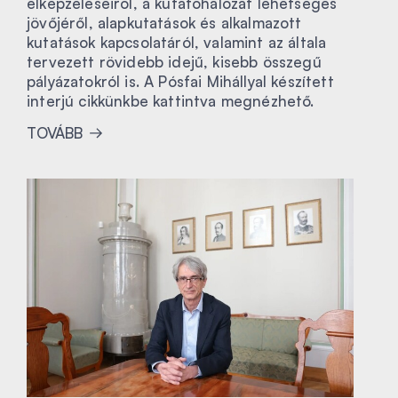
elképzeléseiről, a kutatóhálózat lehetséges
jövőjéről, alapkutatások és alkalmazott
kutatások kapcsolatáról, valamint az általa
tervezett rövidebb idejű, kisebb összegű
pályázatokról is. A Pósfai Mihállyal készített
interjú cikkünkbe kattintva megnézhető.
TOVÁBB