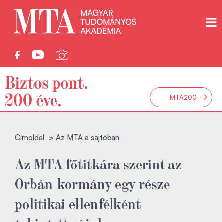
→
MTA200
Címoldal
Az MTA a sajtóban
Az MTA főtitkára szerint az
Orbán-kormány egy része
politikai ellenfélként