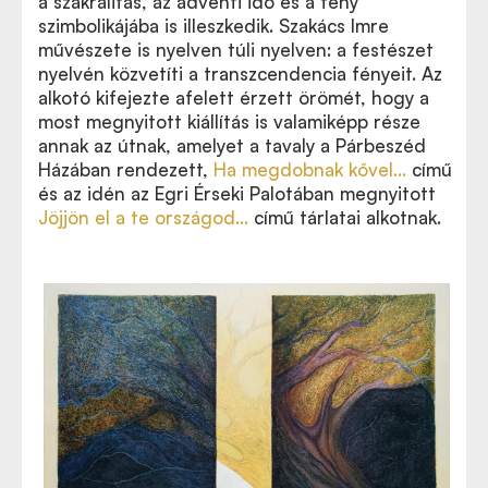
a szakralitás, az adventi idő és a fény
szimbolikájába is illeszkedik. Szakács Imre
művészete is nyelven túli nyelven: a festészet
nyelvén közvetíti a transzcendencia fényeit. Az
alkotó kifejezte afelett érzett örömét, hogy a
most megnyitott kiállítás is valamiképp része
annak az útnak, amelyet a tavaly a Párbeszéd
Házában rendezett,
Ha megdobnak kővel…
című
és az idén az Egri Érseki Palotában megnyitott
Jöjjön el a te országod…
című tárlatai alkotnak.