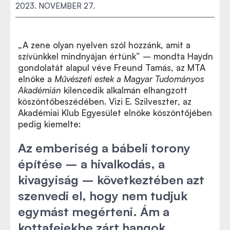
2023. NOVEMBER 27.
„
A zene olyan nyelven szól hozzánk, amit a
szívünkkel mindnyájan értünk” – mondta Haydn
gondolatát alapul véve Freund Tamás, az MTA
elnöke a
Művészeti estek a Magyar Tudományos
Akadémián
kilencedik alkalmán elhangzott
köszöntőbeszédében. Vizi E. Szilveszter, az
Akadémiai Klub Egyesület elnöke köszöntőjében
pedig kiemelte:
Az emberiség a bábeli torony
építése – a hivalkodás, a
kivagyiság – következtében azt
szenvedi el, hogy nem tudjuk
egymást megérteni. Ám a
kottafejekbe zárt hangok