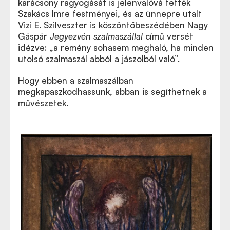
karácsony ragyogását is jelenvalóvá tették
Szakács Imre festményei, és az ünnepre utalt
Vizi E. Szilveszter is köszöntőbeszédében Nagy
Gáspár
Jegyezvén szalmaszállal
című versét
idézve: „a remény sohasem meghaló, ha minden
utolsó szalmaszál abból a jászolból való”.
Hogy ebben a szalmaszálban
megkapaszkodhassunk, abban is segíthetnek a
művészetek.