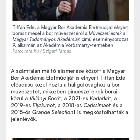
Tiffán Ede, a Magyar Bor Akadémia Életműdíját elnyert
borász mesél a bor művészetéről a
Művészeti estek a
Magyar Tudományos Akadémián
című eseménysorozat
9. alkalmán az Akadémia Vörösmarty-termében
Fotó: mta.hu / Szigeti Tamás
A számtalan méltó elismerése között a Magyar
Bor Akadémia Életműdíját is elnyert Tiffán Ede
előadása közel hozta a hallgatósághoz a bor
művészetét, miközben pincészetének borai
közül a
Villányi Rosé
t, a 2021-es
Kadarká
t, a
2019-es
Elysium
ot, a 2018-as
Carissimae
t és a
2015-ös
Grande Selection
t is megkóstolhatták a
jelenlévők.