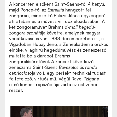
A koncerten elsőként Saint-Saëns-tól
A hattyú
,
majd Ponce-tól az
Estrellita
hangzott fel
zongorán, mindkettő Balázs János egyzongorás
átiratában és a művész virtuóz előadásában. A
két zongoraművet Brahms
d-moll hegedű-
zongora szonátá
ja követte, amelynek magyar
vonatkozása is van: 1888 decemberében itt, a
Vigadóban Hubay Jenő, a Zeneakadémia örökös
elnöke, világhírű hegedűművész és zeneszerző
mutatta be a darabot Brahms
zongorakíséretével. A koncert következő
zeneszáma Saint-Saëns
Bevezetés és rondo
capricciosó
ja volt, egy perfekt technikai tudást
feltételező, virtuóz mű. Végül Ravel
Tzigane
című koncertrapszódiája zárta az est zenei
részét.