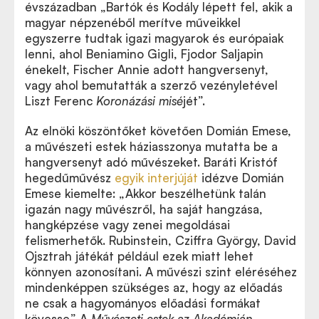
évszázadban „Bartók és Kodály lépett fel, akik a
magyar népzenéből merítve műveikkel
egyszerre tudtak igazi magyarok és európaiak
lenni, ahol Beniamino Gigli, Fjodor Saljapin
énekelt, Fischer Annie adott hangversenyt,
vagy ahol bemutatták a szerző vezényletével
Liszt Ferenc
Koronázási misé
jét”.
Az elnöki köszöntőket követően Domián Emese,
a művészeti estek háziasszonya mutatta be a
hangversenyt adó művészeket. Baráti Kristóf
hegedűművész
egyik interjúját
idézve Domián
Emese kiemelte: „Akkor beszélhetünk talán
igazán nagy művészről, ha saját hangzása,
hangképzése vagy zenei megoldásai
felismerhetők. Rubinstein, Cziffra György, David
Ojsztrah játékát például ezek miatt lehet
könnyen azonosítani. A művészi szint eléréséhez
mindenképpen szükséges az, hogy az előadás
ne csak a hagyományos előadási formákat
kövesse.” A
Művészeti estek az Akadémián