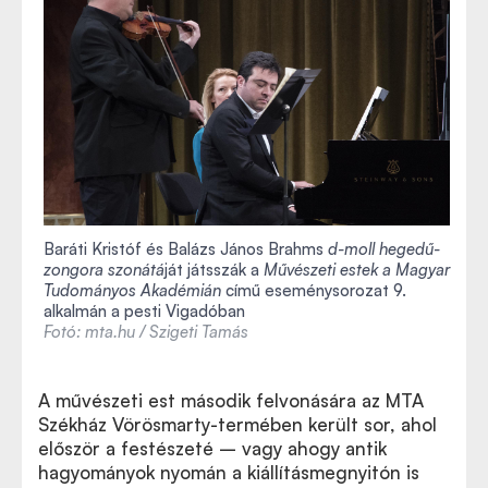
Baráti Kristóf és Balázs János Brahms
d-moll hegedű-
zongora szonátá
ját játsszák a
Művészeti estek a Magyar
Tudományos Akadémián
című eseménysorozat 9.
alkalmán a pesti Vigadóban
Fotó: mta.hu / Szigeti Tamás
A művészeti est második felvonására az MTA
Székház Vörösmarty-termében került sor, ahol
először a festészeté – vagy ahogy antik
hagyományok nyomán a kiállításmegnyitón is