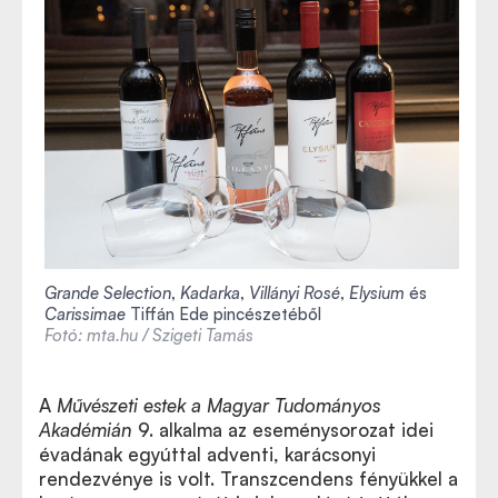
Grande Selection
,
Kadarka
,
Villányi Rosé
,
Elysium
és
Carissimae
Tiffán Ede pincészetéből
Fotó: mta.hu / Szigeti Tamás
A
Művészeti estek a Magyar Tudományos
Akadémián
9. alkalma az eseménysorozat idei
évadának egyúttal adventi, karácsonyi
rendezvénye is volt. Transzcendens fényükkel a