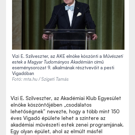
Vizi E. Szilveszter, az AKE elnöke köszönti a
Művészeti
estek a Magyar Tudományos Akadémián
című
eseménysorozat 9. alkalmának résztvevőit a pesti
Vigadóban
Fotó: mta.hu / Szigeti Tamás
Vizi E. Szilveszter, az Akadémiai Klub Egyesület
elnöke köszöntőjében „csodálatos
lehetőségnek” nevezte, hogy a több mint 150
éves Vigadó épülete lehet a színtere az
akadémiai művészeti estek zenei programjának.
Egy olyan épület, ahol az elmúlt másfél