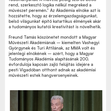
rend, szerkesztő logika nélkül megreked a
művészet peremén.” Az Akadémia elnöke azt is
hozzátette, hogy az érzelemgazdagságunkat,
belső világunkat építő katartikus élmények akár
a tudományos kutatói kreativitást is növelhetik.
Freund Tamás köszönetet mondott a Magyar
Művészeti Akadémiának – kiemelten Vashegyi
Györgynek és Turi Attilának, az MMA volt és
jelenlegi elnökének – azért, hogy a Magyar
Tudományos Akadémia alapításának 200.
évfordulója kapcsán zajló felújítás idejére a
pesti Vigadóban otthont adnak az akadémiai
művészeti estek hangversenyeinek.