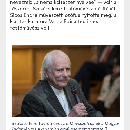
nevezték: „a néma költészet nyelvéé” – volt a
főszerep. Szakács Imre festőművész kiállítását
Sipos Endre művészetfilozófus nyitotta meg, a
kiállítás kurátora Varga Edina textil- és
festőművész volt.
Szakács Imre festőművész a
Művészeti estek a Magyar
Tudományos Akadámián
című eseménysorozat 9.