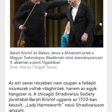
Baráti Kristóf és Balázs János a
Művészeti estek a
Magyar Tudományos Akadémián
című eseménysorozat
9. alkalmán a pesti Vigadóban
Fotó: mta.hu / Szigeti Tamás
Az est zenei részében nem csupán a fellépő
művészek voltak világhírűek, hanem az egyik
hangszer is. A chicagói Stradivarius Society
jóvoltából Baráti Kristóf ugyanis az 1703-ban
készült, „Lady Harmsworth” nevű Stradivariuson
játszott.