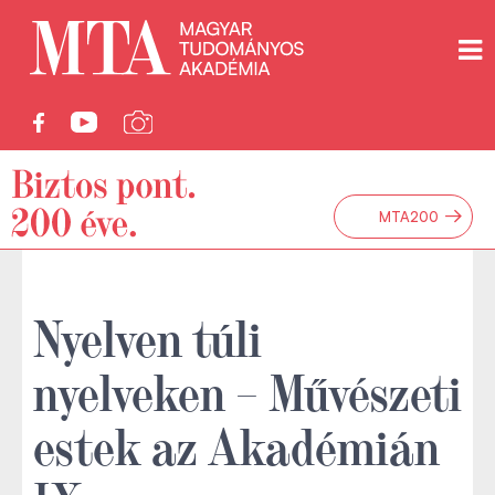
→
MTA200
Nyelven túli
nyelveken – Művészeti
estek az Akadémián