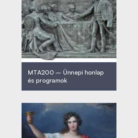
MTA200 – Ünnepi honlap
és programok