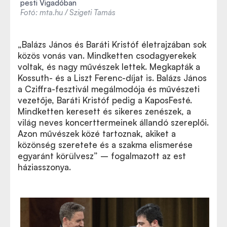
pesti Vigadóban
Fotó: mta.hu / Szigeti Tamás
„Balázs János és Baráti Kristóf életrajzában sok
közös vonás van. Mindketten csodagyerekek
voltak, és nagy művészek lettek. Megkapták a
Kossuth- és a Liszt Ferenc-díjat is. Balázs János
a Cziffra-fesztivál megálmodója és művészeti
vezetője, Baráti Kristóf pedig a KaposFesté.
Mindketten keresett és sikeres zenészek, a
világ neves koncerttermeinek állandó szereplői.
Azon művészek közé tartoznak, akiket a
közönség szeretete és a szakma elismerése
egyaránt körülvesz” – fogalmazott az est
háziasszonya.