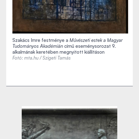
Szakács Imre festménye a
Művészeti estek a Magyar
Tudományos Akadémián
című eseménysorozat 9.
alkalmának keretében megnyitott kiállításon
Fotó: mta.hu / Szigeti Tamás