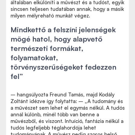
általában elkülöníti a művészt és a tudóst, egyik
sincsen teljesen tudatában annak, hogy a másik
milyen mélyreható munkát végez.
Mindkettő a felszíni jelenségek
mögé hatol, hogy alapvető
természeti formákat,
folyamatokat,
törvényszerűségeket fedezzen
fel”
– hangsúlyozta Freund Tamás, majd Kodály
Zoltánt idézve így folytatta:
–
„
A tudomány és
a művészet sem lehet el egymás nélkül. A tudós
annál különb, minél több van benne a
művészből, és viszont. Intuíció, fantázia nélkül a
tudós legfeljebb téglahordója lehet
tudományának. A művész pedig szoros belső