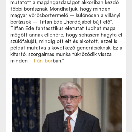
mutatott a magángazdaságot akkoriban kezdő
többi borásznak. Mondhatjuk, hogy minden
magyar vörösbortermelő – különösen a villányi
borászok – Tiffán Ede „hordójából bújt elő”.
Tiffán Ede fantasztikus életutat tudhat maga
mögött annak ellenére, hogy sohasem hagyta el
szülőfaluját, mindig ott élt és alkotott, ezzel is
példát mutatva a következő generációknak. Ez a
kitartó, szorgalmas munka tükröződik vissza
minden
Tiffán-bor
ban.
”