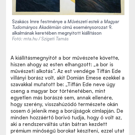
Szakács Imre festménye a
Művészeti estek a Magyar
Tudományos Akadémián
című eseménysorozat 9.
alkalmának keretében megnyitott kiállításon
Fotó: mta.hu / Szigeti Tamás
A kiállításmegnyitót a bor művészete követte,
hiszen ahogy az esten elhangzott: „a bor is
művészeti alkotás”. Az est vendége Tiffán Ede
villányi borász volt, akit Domián Emese ezekkel a
szavakkal mutatott be: „Tiffán Ede neve úgy
cseng a magyar bor történetében, mint
egyetlen más borászé sem, annak ellenére,
hogy szerény, visszahúzódó természete okán
sosem ő jelenik meg a borújságok címlapján. De
minden hozzáértő borivó tudja, hogy ő volt az,
aki a rendszerváltás után bátran kezdett
prémium minőségű borokat készíteni, ezzel utat