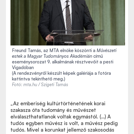
Freund Tamás, az MTA elnöke köszönti a
Művészeti
estek a Magyar Tudományos Akadémián
című
eseménysorozat 9. alkalmának résztvevőit a pesti
Vigadóban
(A rendezvényről készült képek galériája a fotóra
kattintva tekinthető meg.)
Fotó: mta.hu / Szigeti Tamás
„Az emberiség kultúrtörténetének korai
szakasza óta tudomány és művészet
elválaszthatatlanok voltak egymástól. (…) A
tudós egyben művész is volt, a művész pedig
tudós
.
Mivel a korunkat jellemző szakosodás