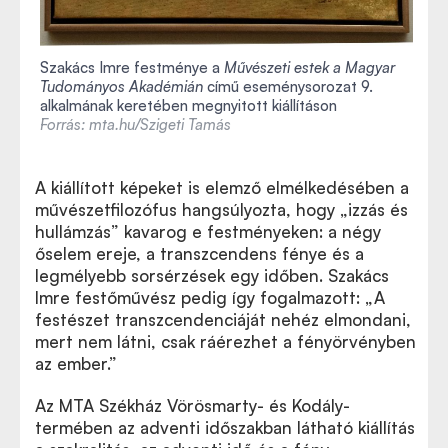
Szakács Imre festménye a
Művészeti estek a Magyar
Tudományos Akadémián
című eseménysorozat 9.
alkalmának keretében megnyitott kiállításon
Forrás: mta.hu/Szigeti Tamás
A kiállított képeket is elemző elmélkedésében a
művészetfilozófus hangsúlyozta, hogy „izzás és
hullámzás” kavarog e festményeken: a négy
őselem ereje, a transzcendens fénye és a
legmélyebb sorsérzések egy időben. Szakács
Imre festőművész pedig így fogalmazott:
„
A
festészet transzcendenciáját nehéz elmondani,
mert nem látni, csak ráérezhet a fényörvényben
az ember.”
Az MTA Székház Vörösmarty- és Kodály-
termében az adventi időszakban látható kiállítás