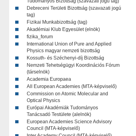
Tudományos Bizottság (szavazati jogú tag)
Debreceni Területi Bizottság (szavazati jogú
tag)
Fizikai Munkabizottság (tag)
Akadémiai Klub Egyesület (elnök)
fizika_forum
International Union of Pure and Applied
Physics magyar nemzeti bizottság
Kossuth- és Széchenyi-díj Bizottság
Nemzeti Tehetségügyi Koordinációs Fórum
(társelnök)
Academia Europaea
All European Academies (MTA-képviselő)
Commission on Atomic Molecular and
Optical Physics
Európai Akadémiák Tudományos
Tanácsadó Testülete (alelnök)
European Academies Science Advisory
Council (MTA-képviselő)
Inter Academy Council (MTA-képviselő)