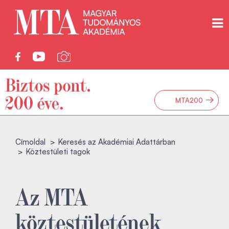
→
MTA200
Címoldal
Keresés az Akadémiai Adattárban
Köztestületi tagok
Az MTA
köztestületének