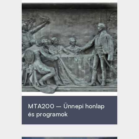
MTA200 – Ünnepi honlap
és programok