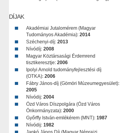
DÍJAK
Akadémiai Jutalomérem (Magyar
Tudományos Akadémia):
2014
Széchenyi-díj:
2013
Nívódíj:
2008
Magyar Köztársasági Érdemrend
tisztikeresztje:
2006
Ipolyi Arnold tudományfejlesztési díj
(OTKA):
2006
Fábry János-díj (Gömöri Múzeumegyesület):
2005
Nívódij:
2004
Ózd Város Díszpolgára (Ózd Város
Önkormányzata):
2000
Győrffy István-emlékérem (MNT):
1987
Nívódij:
1982
Jankó János Díj (Magyar Néprajzi