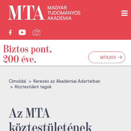
→
MTA200
Címoldal
Keresés az Akadémiai Adattárban
Köztestületi tagok
Az MTA
köztestületének