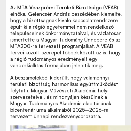
Az
MTA
Veszprémi Területi Bizottsága
(VEAB)
elnöke, Gelencsér András beszédében kiemelte,
hogy a bizottságnak kiváló kapcsolatrendszere
épült ki a régió egyetemmel nem rendelkező
településeinek önkormányzataival, és vázlatosan
ismertette a Magyar Tudomány Ünnepére és az
MTA200-ra tervezett programjaikat. A VEAB
tervei között szerepel többek között az is, hogy
a régió tudományos eredményeit egy
vándorkiállítás formájában jelenítik meg.
A beszámolókból kiderült, hogy valamennyi
területi bizottság harmonikus együttműködést
folytat a Magyar Művészeti Akadémia helyi
szervezeteivel, és mindnyájan készülnek a
Magyar Tudományos Akadémia alapításának
bicentenáriuma alkalmából 2025–2026-ra
tervezett ünnepi rendezvénysorozatra.