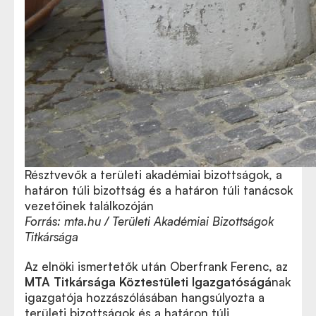
Résztvevők a területi akadémiai bizottságok, a
határon túli bizottság és a határon túli tanácsok
vezetőinek találkozóján
Forrás: mta.hu / Területi Akadémiai Bizottságok
Titkársága
Az elnöki ismertetők után Oberfrank Ferenc, az
MTA Titkársága Köztestületi Igazgatóságá
nak
igazgatója hozzászólásában hangsúlyozta a
területi bizottságok és a határon túli