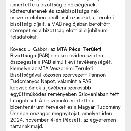
ismertette a bizottság elnökségének,
köztestületének és szakbizottságainak
összetételében beállt változásokat, a területi
bizottság díjait, a MAB régiójában betöltött
szerepét és a bizottság előtt álló jubileumi
feladatokat.
Kovács L. Gábor, az
MTA
Pécsi Területi
Bizottsága
(PAB) elnöke röviden szintén
összegezte a PAB elmúlt évi tevékenységét,
kiemelve az MTA Veszprémi Területi
Bizottságával közösen szervezett Pannon
Tudományos Napot, valamint a PAB
képviselőinek a jövőbeni szorosabb
együttműködés reményében Szlovéniában tett
látogatását. A beszámoló érintette a
bicentenáriumi terveket és a Magyar Tudomány
Ünnepe országos megnyitóját, amelyet idén
2024. november 4-én Pécsett, az egyetemen
tartanak majd.