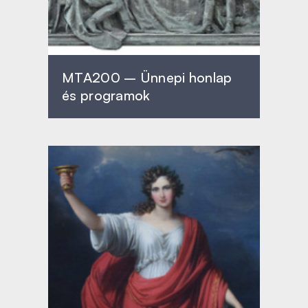
MTA200 – Ünnepi honlap
és programok