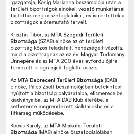
igazgatója, König Marianna beszámolója után a
területi bizottságok elnökei, vezető munkatársai
tartották meg összefoglalóikat, és ismertették a
bizottságok előremutató terveit.
Krisztin Tibor, az
MTA
Szegedi Területi
Bizottsága
(SZAB) elnöke az öt területi
bizottság közös feladatait, nehézségeit vázolta,
majd a bizottságnak az ez évi Magyar Tudomány
Ünnepére és az MTA 200 éves évfordulójára
tervezett programjait foglalta össze.
Az
MTA
Debreceni Területi Bizottsága
(DAB)
elnöke, Páles Zsolt beszámolójában betekintést
nyújtott a bizottság pályázataiba, elismeréseibe,
kiadványaiba, az MTA DAB Klub életébe, a
kéthetente megrendezett kiállításokba és a
titkárság működésébe.
Kocsis Károly, az
MTA Miskolci Területi
Bizottsága
(MAB) elnöke összefoglalójában