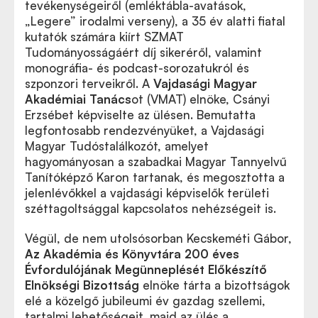
tevékenységeiről (emléktábla-avatások,
„
Legere
”
irodalmi verseny), a 35 év alatti fiatal
kutatók számára kiírt SZMAT
Tudományosságáért díj sikeréről, valamint
monográfia- és podcast-sorozatukról és
szponzori terveikről. A
Vajdasági Magyar
Akadémiai Tanács
ot (VMAT) elnöke, Csányi
Erzsébet képviselte az ülésen. Bemutatta
legfontosabb rendezvényüket, a Vajdasági
Magyar Tudóstalálkozót, amelyet
hagyományosan a szabadkai Magyar Tannyelvű
Tanítóképző Karon tartanak, és megosztotta a
jelenlévőkkel a vajdasági képviselők területi
széttagoltsággal kapcsolatos nehézségeit is.
Végül, de nem utolsósorban Kecskeméti Gábor,
Az Akadémia és Könyvtára 200 éves
Évfordulójának Megünneplését Előkészítő
Elnökségi Bizottság
elnöke tárta a bizottságok
elé a közelgő jubileumi év gazdag szellemi,
tartalmi lehetőségeit, majd az ülés a