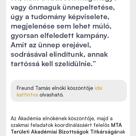
vagy önmaguk ünnepeltetése,
úgy a tudomány képviselete,
megjelenése sem lehet múló,
gyorsan elfeledett kampány.
Amit az ünnep erejével,
sodrásával elindítunk, annak
tartóssá kell szelídülnie.”
Freund Tamás elnöki köszöntője
ide
kattintva
olvasható.
Az Akadémia elnökének köszöntője, majd a
szakmai feladatok koordinálásáért felelős
MTA
Területi Akadémiai Bizottságok Titkárságá
nak