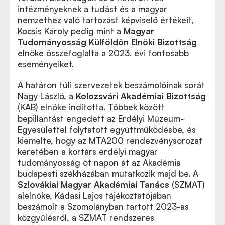
intézményeknek a tudást és a magyar
nemzethez való tartozást képviselő értékeit,
Kocsis Károly pedig mint a
Magyar
Tudományosság Külföldön Elnöki Bizottság
elnöke összefoglalta a 2023. évi fontosabb
eseményeiket.
A határon túli szervezetek beszámolóinak sorát
Nagy László, a
Kolozsvári Akadémiai Bizottság
(KAB) elnöke indította. Többek között
bepillantást engedett az Erdélyi Múzeum-
Egyesülettel folytatott együttműködésbe, és
kiemelte, hogy az MTA200 rendezvénysorozat
keretében a kortárs erdélyi magyar
tudományosság öt napon át az Akadémia
budapesti székházában mutatkozik majd be. A
Szlovákiai Magyar Akadémiai Tanács
(SZMAT)
alelnöke, Kádasi Lajos tájékoztatójában
beszámolt a Szomolányban tartott 2023-as
közgyűlésről, a SZMAT rendszeres