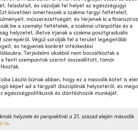
ét, feladatait, és vázolják fel helyét az egészségügyi
Ezt követően ismertessék a szakma tárgyi feltételeit,
rülményeit, műszerezettségét, és térjenek ki a finanszíro
ssák be a személyi feltételek, a szakmai utánpótlás és a
ság helyzetét, illetve írjanak a szakma posztgraduális
 szerepéről. Végül sorolják fel a terület legégetőbb
geit, és tegyenek konkrét intézkedési
oldásukra. Terjedelmi okokból nem bocsátkoztak a
a fenti szempontok szerint összeállított, tömör
tkoztak.
iba László bíznak abban, hogy ez a második kötet is elér
fogó képet ad a tárgyalt diszciplínák helyzetéről, és mego
i az egészségpolitikusok és döntéshozók munkáját.
kmák helyzete és perspektívái a 21. század elején
második
ő le
.