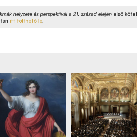
kmák helyzete és perspektívái a 21. század
elején
első köte
után
itt tölthető le
.