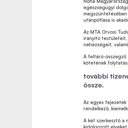
Noha Magyarországo
egészségügyi dolgoz
megszüntetésében i
utánpótlása is akado
Az MTA Orvosi Tudo
irányító testületeit
nehézségeit, valami
A feltáró-összegző
kötetének folytatás
további tizene
össze.
Az egyes fejezetek 
rendelkező, kiemelk
A két szerkesztő a 
kidolgozott elveket 