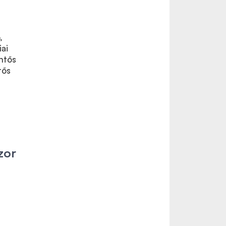
,
iai
ntős
tős
zor