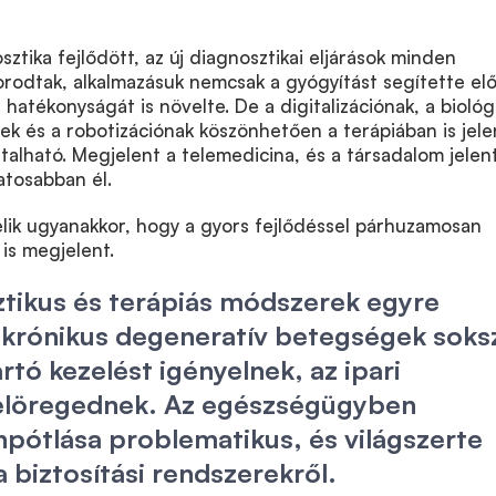
ztika fejlődött, az új diagnosztikai eljárások minden
orodtak, alkalmazásuk nemcsak a gyógyítást segítette elő
atékonyságát is növelte. De a digitalizációnak, a biológ
ek és a robotizációnak köszönhetően a terápiában is jele
talható. Megjelent a telemedicina, és a társadalom jelen
tosabban él.
lik ugyanakkor, hogy a gyors fejlődéssel párhuzamosan
is megjelent.
ztikus és terápiás módszerek egyre
 krónikus degeneratív betegségek soks
rtó kezelést igényelnek, az ipari
elöregednek. Az egészségügyben
pótlása problematikus, és világszerte
a biztosítási rendszerekről.