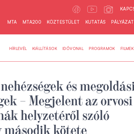
KAPC
MTA
MTA200
KÖZTESTÜLET
KUTATÁS
PÁLYÁZA
HÍRLEVÉL
KIÁLLÍTÁSOK
IDŐVONAL
PROGRAMOK
FILMEK
 nehézségek és megoldás
gek – Megjelent az orvosi
ínák helyzetéről szóló
 második kötete