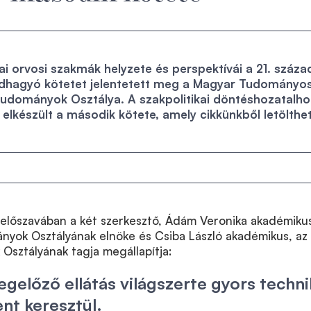
i orvosi szakmák helyzete és perspektívái a 21. száza
ndhagyó kötetet jelentetett meg a Magyar Tudományo
udományok Osztálya. A szakpolitikai döntéshozatalho
elkészült a második kötete, amely cikkünkből letölthe
 előszavában a két szerkesztő,
Ádám Veronika akadémiku
ányok
Osztályának elnöke és
Csiba László akadémikus,
az
k
Osztályának tagja megállapítja:
előző ellátás világszerte gyors techni
nt keresztül.