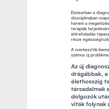
Elsősorban a diagnos
diszciplínában szap
hanem a megelőzés h
terápiák terjedésén
előrehaladás tapasz
része egészségtuda
A szerkesztők kieme
számos új probléma 
Az új diagnos
drágábbak, a
élethosszig ta
társadalmak 
dolgozók után
viták folynak 