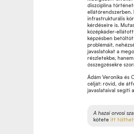
diszciplína történet
ellátórendszerben. 
infrastrukturális kö
kérdéseire is. Muta
középkáder-ellátott
képzésben betöltött
problémáit, nehézsé
javaslatokat a meg
részletekbe, hanem 
összegzésekre szorí
Ádám Veronika és Cs
célját: rövid, de át
javaslataival segít
A hazai orvosi sza
kötete
itt tölthet