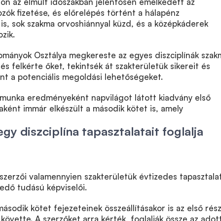
n az elmúlt időszakban jelentősen emelkedett az
ók fizetése, és előrelépés történt a hálapénz
s, sok szakma orvoshiánnyal küzd, és a középkáderek
zik.
mányok Osztálya megkereste az egyes diszciplínák szak
, és felkérte őket, tekintsék át szakterületük sikereit és
nt a potenciális megoldási lehetőségeket.
 munka eredményeként napvilágot látott kiadvány első
aként immár elkészült a második kötet is, amely
gy diszciplína tapasztalatait foglalja
szerzői valamennyien szakterületük évtizedes tapasztalat
edő tudású képviselői.
második kötet fejezeteinek összeállításakor is az első rés
követte. A szerzőket arra kérték, foglalják össze az adot