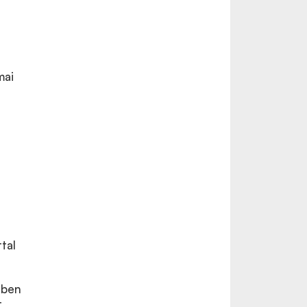
mai
tal
zben
t