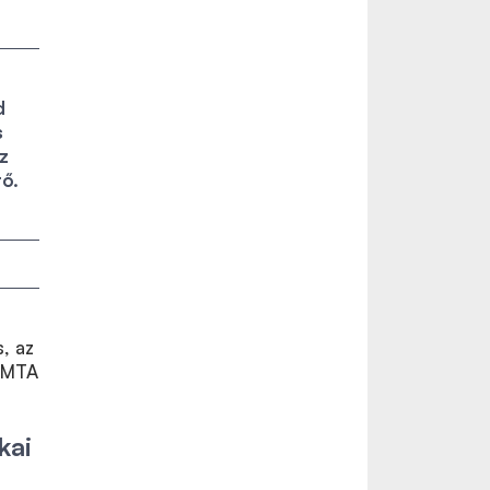
d
s
z
tő.
s,
az
 MTA
kai