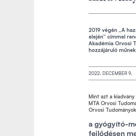
2019 végén „A haza
elején” címmel re
Akadémia Orvosi T
hozzájáruló műnek 
2022. DECEMBER 9.
Mint azt a kiadvány
MTA Orvosi Tudom
Orvosi Tudományo
a
gyógyító-meg
fejlődésen me