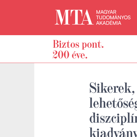
Sikerek,
lehetősé
diszcipl
kiadvány