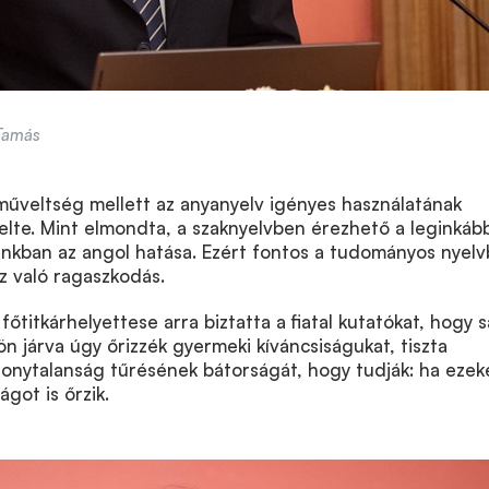
 Tamás
műveltség mellett az anyanyelv igényes használatának
elte. Mint elmondta, a szaknyelvben érezhető a leginkáb
inkban az angol hatása. Ezért fontos a tudományos nyel
z való ragaszkodás.
őtitkárhelyettese arra biztatta a fiatal kutatókat, hogy s
 járva úgy őrizzék gyermeki kíváncsiságukat, tiszta
zonytalanság tűrésének bátorságát, hogy tudják: ha ezek
ágot is őrzik.