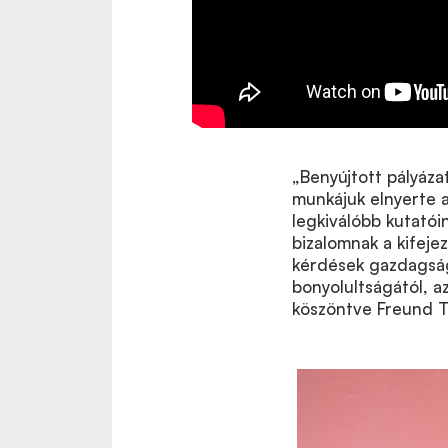
„Benyújtott pályáza
munkájuk elnyerte 
legkiválóbb kutatói
bizalomnak a kifeje
kérdések gazdagság
bonyolultságától, a
köszöntve Freund 