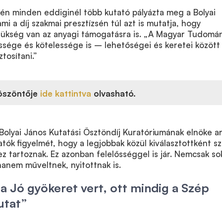
én minden eddiginél több kutató pályázta meg a Bolyai
mi a díj szakmai presztízsén túl azt is mutatja, hogy
ükség van az anyagi támogatásra is.
„
A Magyar Tudomá
ssége és kötelessége is – lehetőségei és keretei közöt
tosítani.
”
öszöntője
ide kattintva
olvasható.
 Bolyai János Kutatási Ösztöndíj Kuratóriumának elnöke
a
utatók figyelmét, hogy a legjobbak közül kiválasztottként sz
z tartoznak. Ez azonban felelősséggel is jár. Nemcsak so
 hanem műveltnek, nyitottnak is.
 a Jó gyökeret vert, ott mindig a Szép
utat”