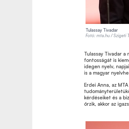
Tulassay Tivadar
Fotó: mta.hu / Szigeti
Tulassay Tivadar a 
fontosságát is kiem
idegen nyelv, napja
is a magyar nyelvhe
Erdei Anna, az MTA f
tudományterületükön
kérdéseiket és a bi
őrzik, akkor az igazs