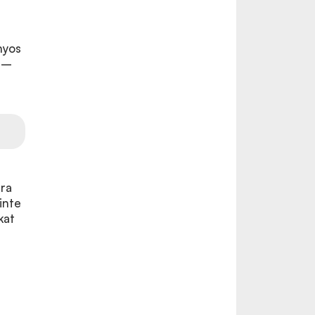
nyos
t –
rra
inte
kat