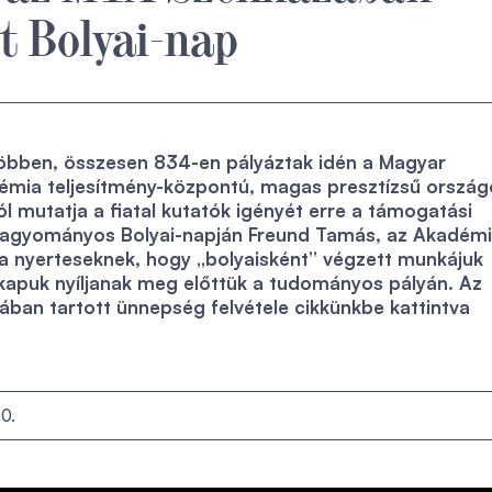
t Bolyai-nap
többen, összesen 834-en pályáztak idén a Magyar
ia teljesítmény-központú, magas presztízsű ország
ól mutatja a fiatal kutatók igényét erre a támogatási
agyományos Bolyai-napján Freund Tamás, az Akadém
 a nyerteseknek, hogy „bolyaisként” végzett munkájuk
kapuk nyíljanak meg előttük a tudományos pályán. Az
ban tartott ünnepség felvétele cikkünkbe kattintva
0.