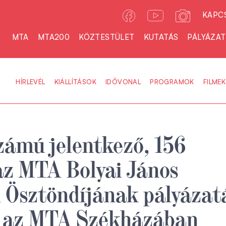
KAPC
MTA
MTA200
KÖZTESTÜLET
KUTATÁS
PÁLYÁZA
HÍRLEVÉL
KIÁLLÍTÁSOK
IDŐVONAL
PROGRAMOK
FILMEK
ámú jelentkező, 156
az MTA Bolyai János
 Ösztöndíjának pályázat
n az MTA Székházában