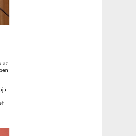
b az
vben
aját
et