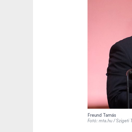
Freund Tamás
Fotó: mta.hu / Szigeti