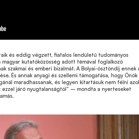
taik és eddig végzett, fiatalos lendületű tudományos
a magyar kutatóközösség adott témával foglalkozó
nak szakmai és emberi bizalmát. A Bolyai-ösztöndíj ennek 
zése. És annak anyagi és szellemi támogatása, hogy Önök
ánál maradhassanak, és legyen kitartásuk nem félni azo
z ezzel járó nyugtalanságtól” – mondta a nyerteseket
Tamás.