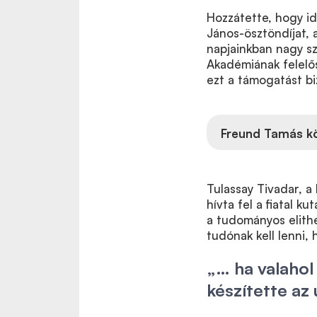
Hozzátette, hogy id
János-ösztöndíjat, a
napjainkban nagy sz
Akadémiának felelő
ezt a támogatást biz
Freund Tamás k
Tulassay Tivadar, a
hívta fel a fiatal k
a tudományos elithe
tudónak kell lenni,
„… ha valahol
készítette az 