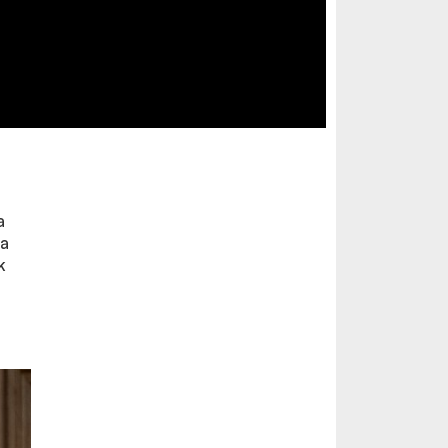
a
 a
k