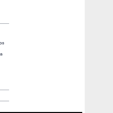
os
ia