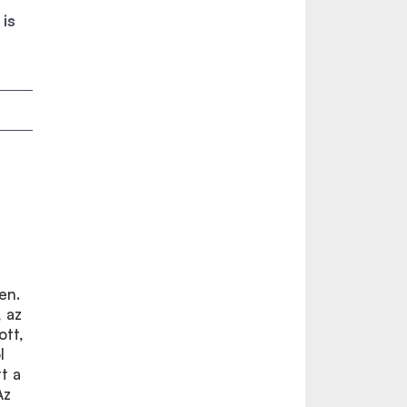
is
en.
 az
ott,
l
t a
Az