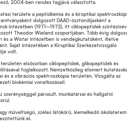
ező, 2004-ben rendes tagjává választotta.
tatási területe a peptidkémia és a kiroptikai spektroszkóp
 tanítványaként dolgozott DAAD-ösztöndíjasként a
nck Intézetben (1971–1972), itt ciklopeptidek szintézisév
lkozott Theodor Wieland csoportjában. Több évig dolgoz
és a Wistar Intézetben is vendégkutatóként, illetve
t. Saját intézetében a Kiroptikai Szerkezetvizsgáló
je volt.
 területén elsősorban ciklopeptidek, glikopeptidek és
llításával foglalkozott. Nemzetközileg elismert kutatások
kai és a vibrációs spektroszkópia területén. Vizsgálta az
ezeti biokémiai vonatkozásait.
 szerénységgel párosult, munkatársai és hallgatói
örül.
gy műveltségű, széles látókörű, kiemelkedő iskolaterem
eszítettünk el.