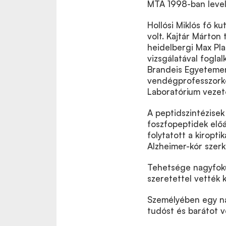
MTA 1998-ban level
Hollósi Miklós fő ku
volt. Kajtár Márton
heidelbergi Max Pla
vizsgálatával fogla
Brandeis Egyetemen 
vendégprofesszorkén
Laboratórium vezető
A peptidszintézisek
foszfopeptidek előá
folytatott a kiropti
Alzheimer-kór szerk
Tehetsége nagyfokú
szeretettel vették k
Személyében egy na
tudóst és barátot v