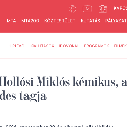
KAPC
MTA
MTA200
KÖZTESTÜLET
KUTATÁS
PÁLYÁZA
HÍRLEVÉL
KIÁLLÍTÁSOK
IDŐVONAL
PROGRAMOK
FILMEK
Hollósi Miklós kémikus, 
des tagja