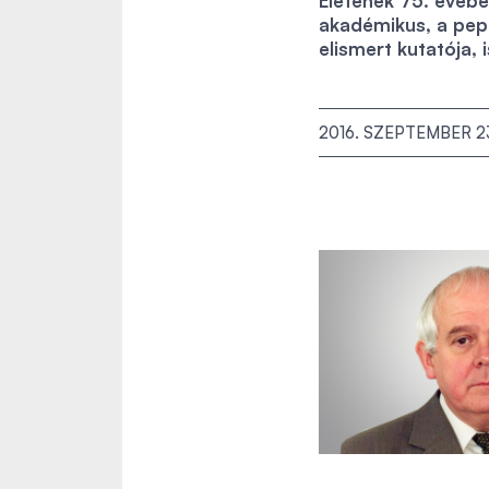
Életének 75. évébe
akadémikus, a pept
elismert kutatója,
2016. SZEPTEMBER 2