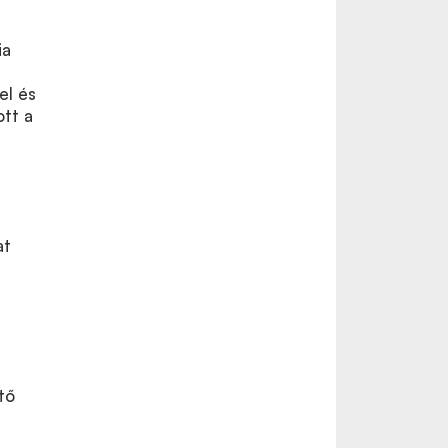
ia
el és
ott a
at
tő