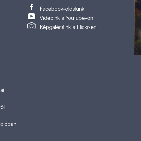
t
Facebook-oldalunk
Videóink a Youtube-on
Képgalériáink a Flickr-en
ai
ől
ádióban