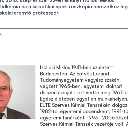
n, 2016. szeptember 22-én elhunyt Hollósi Miklós
idkémia és a kiroptikai spektroszkópia nemzetközileg 
 iskolateremtő professzor.
3.
Hollósi Miklós 1941-ben született
Budapesten. Az Eötvös Loránd
Tudományegyetem vegyész szakán
végzett 1965-ben, egyetemi doktori
disszertációját is itt védte meg 1967-b
Egész életében egyetlen munkahelyen,
ELTE Szerves Kémiai Tanszékén dolgoz
1982-től egyetemi docensként, 1991-tő
egyetemi tanárként. 1993–2006 közöt
Szerves Kémiai Tanszék vezetője volt. 