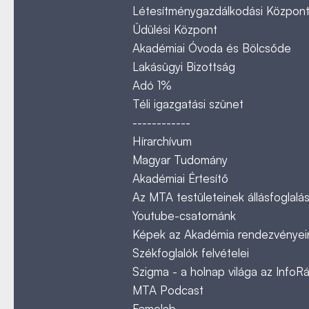
Létesítménygazdálkodási Közpon
Üdülési Központ
Akadémiai Óvoda és Bölcsőde
Lakásügyi Bizottság
Adó 1%
Téli igazgatási szünet
------------
Hírarchívum
Magyar Tudomány
Akadémiai Értesítő
Az MTA testületeinek állásfoglalás
Youtube-csatornánk
Képek az Akadémia rendezvényeir
Székfoglalók felvételei
Szigma - a holnap világa az InfoR
MTA Podcast
Famelab