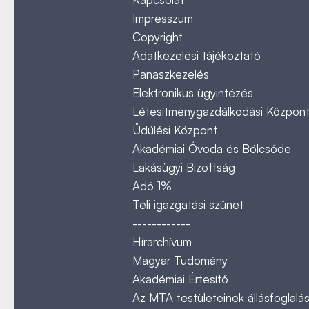
Impresszum
Copyright
Adatkezelési tájékoztató
Panaszkezelés
Elektronikus ügyintézés
Létesítménygazdálkodási Közpon
Üdülési Központ
Akadémiai Óvoda és Bölcsőde
Lakásügyi Bizottság
Adó 1%
Téli igazgatási szünet
------------
Hírarchívum
Magyar Tudomány
Akadémiai Értesítő
Az MTA testületeinek állásfoglalás