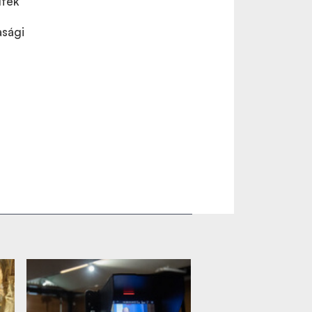
lték
asági