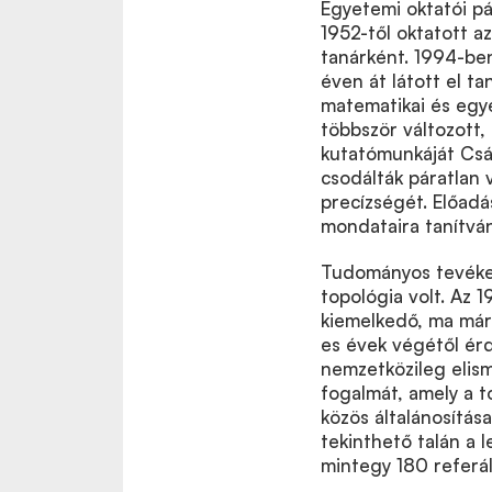
Egyetemi oktatói p
1952-től oktatott 
tanárként. 1994-ben
éven át látott el t
matematikai és egy
többször változott,
kutatómunkáját Csás
csodálták páratlan 
precízségét. Előad
mondataira tanítvá
Tudományos tevéken
topológia volt. Az 
kiemelkedő, ma már
es évek végétől érd
nemzetközileg elism
fogalmát, a
mely a t
közös általánosítás
tekinthető talán a
mintegy 180 referál