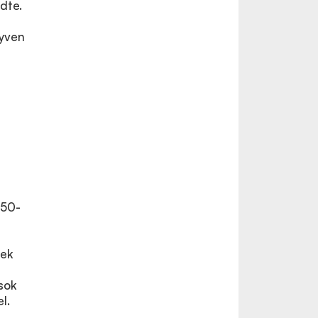
dte.
gyven
950-
rek
sok
l.