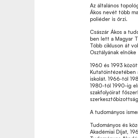
Az általános topológ
Ákos nevét több mat
poliéder is őrzi.
Császár Ákos a tudo
ben lett a Magyar 
Több cikluson át vo
Osztályának elnöke
1960 és 1993 közöt
Kutatóintézetében 
iskolát. 1966-tól 19
1980-tól 1990-ig el
szakfolyóirat fősze
szerkesztőbizottság
A tudományos ismeret
Tudományos és közé
Akadémiai Díjat, 19