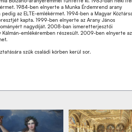
a Bolzano-aranyéremmel tüntette ki. 1983-ban neki íté
kérmet. 1984-ben elnyerte a Munka Érdemrend arany
n pedig az ELTE-emlékérmet. 1994-ben a Magyar Köztárs
esztjét kapta. 1999-ben elnyerte az Arany János
dományért nagydíját. 2008-ban ismeretterjesztői
y Kálmán-emlékéremben részesült. 2009-ben elnyerte az
et.
tatására szűk családi körben kerül sor.