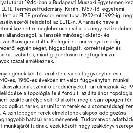
ályafutását 1946-ban a Budapesti Műszaki Egyetemen kez
az ELTE Természettudományi Karán, 1957-től egyetemi
 lett az ELTE professor emeritusa. 1952-től 1992-ig, ne
anszékvezetői feladatot az ELTE-n. A tanszék neve a
etemi közélet e meglehetősen viharos négy évtizedében
 az állandóságot, a tanszék minőségi oktató- és
zár Ákos garantálta. Kollégái és tanítványai mindig
vezetői egyéniségét, higgadtságát, korrektségét és
ásaira, szabatos, mindig gondosan megfogalmazott
nyok százai emlékeznek.
ységének két fő területe a valós függvénytan és a
1940-es, 1950-es években írt valós függvénytani munkái
 klasszikusnak számító eredményeket tartalmaznak. Az 1
eklődése a topológia felé fordult, az általános topológia
ert szaktekintélye volt. Ő alkotta meg a szintopogén tér
opologikus terek, az uniform terek és a szomszédsági te
a. A szintopogén terek elméletének alapos kidolgozása
 legnagyobb hatású eredményének. Tudományos adatbázi
t munkájáról tudnak, ezek között négy szakkönyv szerepe