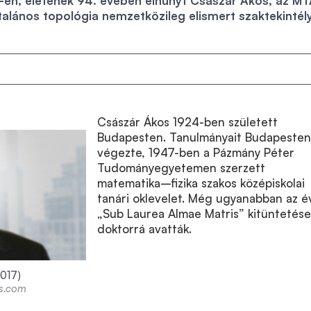
-én, életének 94. évében elhunyt Császár Ákos, az M
ltalános topológia nemzetközileg elismert szaktekintél
Császár Ákos
1924-ben született
Budapesten. Tanulmányait Budapesten
végezte, 1947-ben a Pázmány Péter
Tudományegyetemen szerzett
matematika–fizika szakos középiskolai
tanári oklevelet. Még ugyanabban az 
„Sub Laurea Almae Matris” kitüntetése
doktorrá avatták.
2017)
ns.com