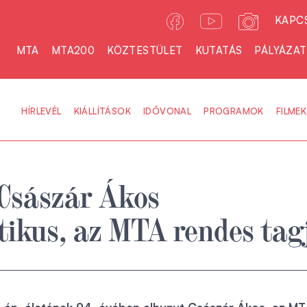
KAPC
MTA
MTA200
KÖZTESTÜLET
KUTATÁS
PÁLYÁZA
HÍRLEVÉL
KIÁLLÍTÁSOK
IDŐVONAL
PROGRAMOK
FILMEK
Császár Ákos
ikus, az MTA rendes tag