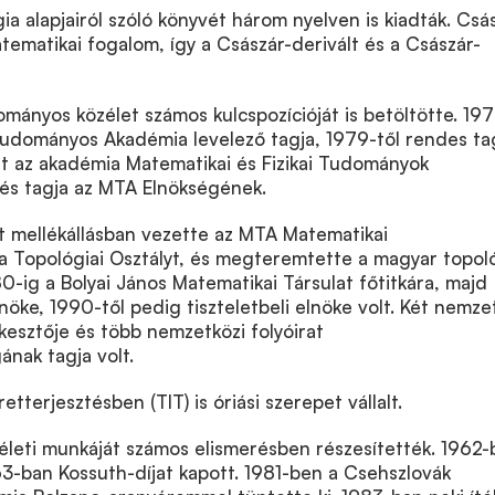
ia alapjairól szóló könyvét három nyelven is kiadták. Csá
ematikai fogalom, így a Császár-derivált és a Császár-
mányos közélet számos kulcspozícióját is betöltötte. 19
Tudományos Akadémia levelező tagja, 1979-től rendes ta
lt az akadémia Matematikai és Fizikai Tudományok
 és tagja az MTA Elnökségének.
t mellékállásban vezette az MTA Matematikai
a Topológiai Osztályt, és megteremtette a magyar topoló
80-ig a Bolyai János Matematikai Társulat főtitkára, majd
nöke, 1990-től pedig tiszteletbeli elnöke volt. Két nemze
rkesztője és több nemzetközi folyóirat
ának tagja volt.
terjesztésben (TIT) is óriási szerepet vállalt.
leti munkáját számos elismerésben részesítették.
1962-
63-ban Kossuth-díjat kapott.
1981-ben a Csehszlovák