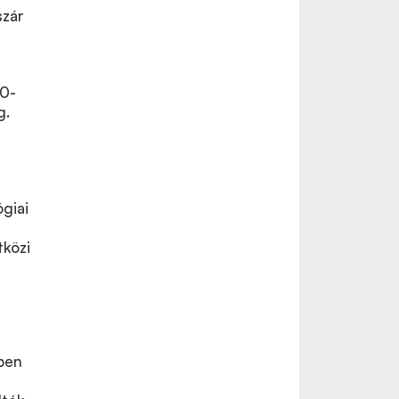
szár
70-
g.
giai
tközi
ben