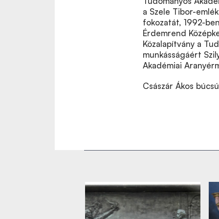
Tudományos Akadémi
a Szele Tibor-emlé
fokozatát, 1992-be
Érdemrend Középker
Közalapítvány a Tu
munkásságáért Szil
Akadémiai Aranyérm
Császár Ákos búcsúz