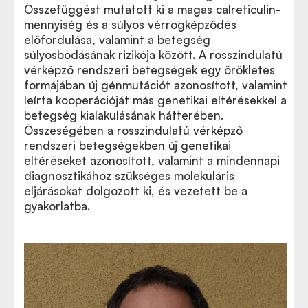
Összefüggést mutatott ki a magas calreticulin-
mennyiség és a súlyos vérrögképződés
előfordulása, valamint a betegség
súlyosbodásának rizikója között. A rosszindulatú
vérképző rendszeri betegségek egy örökletes
formájában új génmutációt azonosított, valamint
leírta kooperációját más genetikai eltérésekkel a
betegség kialakulásának hátterében.
Összeségében a rosszindulatú vérképző
rendszeri betegségekben új genetikai
eltéréseket azonosított, valamint a mindennapi
diagnosztikához szükséges molekuláris
eljárásokat dolgozott ki, és vezetett be a
gyakorlatba.