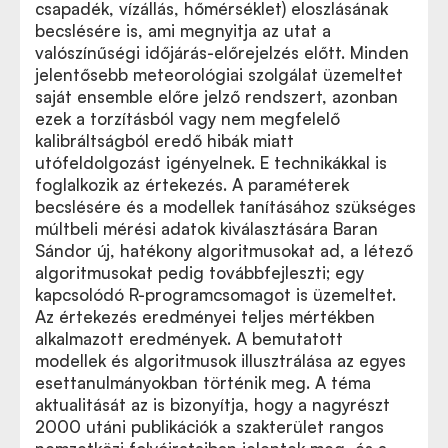
csapadék, vízállás, hőmérséklet) eloszlásának
becslésére is, ami megnyitja az utat a
valószínűségi időjárás-előrejelzés előtt. Minden
jelentősebb meteorológiai szolgálat üzemeltet
saját ensemble előre jelző rendszert, azonban
ezek a torzításból vagy nem megfelelő
kalibráltságból eredő hibák miatt
utófeldolgozást igényelnek. E technikákkal is
foglalkozik az értekezés. A paraméterek
becslésére és a modellek tanításához szükséges
múltbeli mérési adatok kiválasztására Baran
Sándor új, hatékony algoritmusokat ad, a létező
algoritmusokat pedig továbbfejleszti; egy
kapcsolódó R-programcsomagot is üzemeltet.
Az értekezés eredményei teljes mértékben
alkalmazott eredmények. A bemutatott
modellek és algoritmusok illusztrálása az egyes
esettanulmányokban történik meg. A téma
aktualitását az is bizonyítja, hogy a nagyrészt
2000 utáni publikációk a szakterület rangos