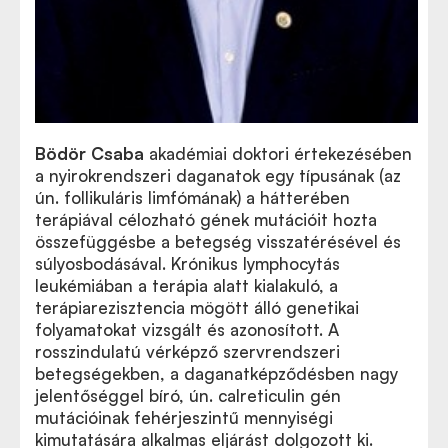
Bödör Csaba
akadémiai doktori értekezésében
a nyirokrendszeri daganatok egy típusának (az
ún. follikuláris limfómának) a hátterében
terápiával célozható gének mutációit hozta
összefüggésbe a betegség visszatérésével és
súlyosbodásával. Krónikus lymphocytás
leukémiában a terápia alatt kialakuló, a
terápiarezisztencia mögött álló genetikai
folyamatokat vizsgált és azonosított. A
rosszindulatú vérképző szervrendszeri
betegségekben, a daganatképződésben nagy
jelentőséggel bíró, ún. calreticulin gén
mutációinak fehérjeszintű mennyiségi
kimutatására alkalmas eljárást dolgozott ki.