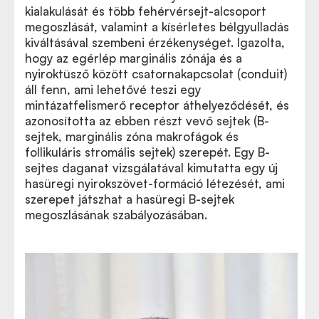
kialakulását és több fehérvérsejt-alcsoport
megoszlását, valamint a kísérletes bélgyulladás
kiváltásával szembeni érzékenységet. Igazolta,
hogy az egérlép marginális zónája és a
nyiroktüsző között csatornakapcsolat (conduit)
áll fenn, ami lehetővé teszi egy
mintázatfelismerő receptor áthelyeződését, és
azonosította az ebben részt vevő sejtek (B-
sejtek, marginális zóna makrofágok és
follikuláris stromális sejtek) szerepét. Egy B-
sejtes daganat vizsgálatával kimutatta egy új
hasüregi nyirokszövet-formáció létezését, ami
szerepet játszhat a hasüregi B-sejtek
megoszlásának szabályozásában.