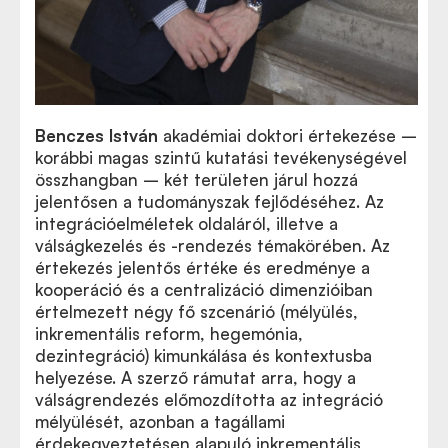
Benczes István
akadémiai doktori értekezése –
korábbi magas szintű kutatási tevékenységével
összhangban – két területen járul hozzá
jelentősen a tudományszak fejlődéséhez. Az
integrációelméletek oldaláról, illetve a
válságkezelés és -rendezés témakörében. Az
értekezés jelentős értéke és eredménye a
kooperáció és a centralizáció dimenzióiban
értelmezett négy fő szcenárió (mélyülés,
inkrementális reform, hegemónia,
dezintegráció) kimunkálása és kontextusba
helyezése. A szerző rámutat arra, hogy a
válságrendezés előmozdította az integráció
mélyülését, azonban a tagállami
érdekegyeztetésen alapuló inkrementális