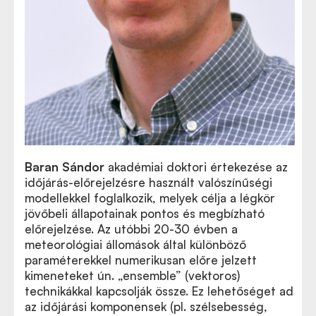
Baran Sándor
akadémiai doktori értekezése az
időjárás-előrejelzésre használt valószínűségi
modellekkel foglalkozik, melyek célja a légkör
jövőbeli állapotainak pontos és megbízható
előrejelzése. Az utóbbi 20-30 évben a
meteorológiai állomások által különböző
paraméterekkel numerikusan előre jelzett
kimeneteket ún. „ensemble” (vektoros)
technikákkal kapcsolják össze. Ez lehetőséget ad
az időjárási komponensek (pl. szélsebesség,