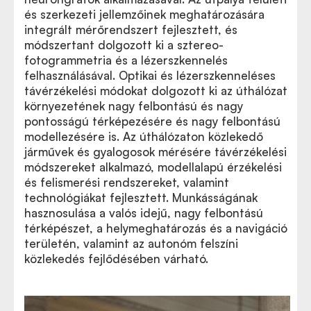
és szerkezeti jellemzőinek meghatározására
integrált mérőrendszert fejlesztett, és
módszertant dolgozott ki a sztereo-
fotogrammetria és a lézerszkennelés
felhasználásával. Optikai és lézerszkenneléses
távérzékelési módokat dolgozott ki az úthálózat
környezetének nagy felbontású és nagy
pontosságú térképezésére és nagy felbontású
modellezésére is. Az úthálózaton közlekedő
járművek és gyalogosok mérésére távérzékelési
módszereket alkalmazó, modellalapú érzékelési
és felismerési rendszereket, valamint
technológiákat fejlesztett. Munkásságának
hasznosulása a valós idejű, nagy felbontású
térképészet, a helymeghatározás és a navigáció
területén, valamint az autonóm felszíni
közlekedés fejlődésében várható.