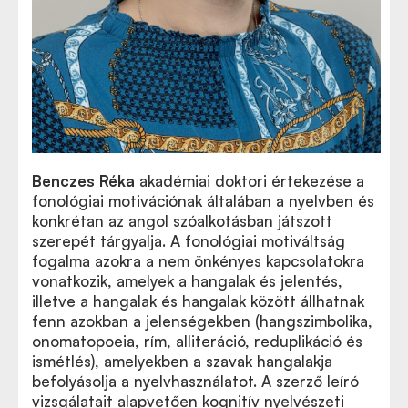
Benczes Réka
akadémiai doktori értekezése a
fonológiai motivációnak általában a nyelvben és
konkrétan az angol szóalkotásban játszott
szerepét tárgyalja. A fonológiai motiváltság
fogalma azokra a nem önkényes kapcsolatokra
vonatkozik, amelyek a hangalak és jelentés,
illetve a hangalak és hangalak között állhatnak
fenn azokban a jelenségekben (hangszimbolika,
onomatopoeia, rím, alliteráció, reduplikáció és
ismétlés), amelyekben a szavak hangalakja
befolyásolja a nyelvhasználatot. A szerző leíró
vizsgálatait alapvetően kognitív nyelvészeti