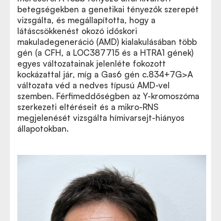
betegségekben a genetikai tényezők szerepét
vizsgálta, és megállapította, hogy a
látáscsökkenést okozó időskori
makuladegeneráció (AMD) kialakulásában több
gén (a CFH, a LOC387715 és a HTRA1 gének)
egyes változatainak jelenléte fokozott
kockázattal jár, míg a Gas6 gén c.834+7G>A
változata véd a nedves típusú AMD-vel
szemben. Férfimeddőségben az Y-kromoszóma
szerkezeti eltéréseit és a mikro-RNS
megjelenését vizsgálta hímivarsejt-hiányos
állapotokban.