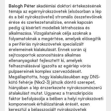
Balogh Péter
akadémiai doktori értekezésének
témája az egérnyirokszövetek (elsősorban a lép
és a bél nyirokszövetei) stromális összetevőinek
érése és szerkezetanalízise, ennek kapcsán
pedig új kísérleti modellek létrehozása és
alkalmazása. Vizsgálatainak célja azoknak a
folyamatoknak a megértése, amelyek elősegítik
a perifériás nyirokszövetek specializált
érelemeinek kialakulását. Ennek során új
sejtcsoportok azonosítására alkalmas
ellenanyagokat fejlesztett ki, amelyek
felhasználásával igazolta az egérlép vörös
pulpaereinek komplex szerveződését.
Megállapította, hogy kialakulásukban egy DNS-
kötő fehérje (Nkx2-3) játszik döntő szerepet,
hiányában a lép érszerkezete nyirokcsomószerű
átalakulást mutat. Ugyanez a transzkripciós
faktor befolyásolja a bélben a helyi nyirokszöveti
komponensek érhálózatának érését, ezen
keresztül a bélasszociált nyirokszövetek