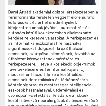
Barsi Árpád
akadémiai doktori értekezésében a
térinformatika területén végzett előremutató
kutatásokat, és ért el eredményeket,
kifejezetten annak jövőbeli, automatizált és
autonóm közúti közlekedésben alkalmazható
kérdéseire keresve válaszokat. A térképészet és
az informatika eszköztárát felhasználva
algoritmusokat dolgozott ki az úthálózat
elemeinek, az útpálya jellemzőinek, továbbá az
úthálózat környezetének mérésére és
térképezésére, illetve a közlekedő objektumok
távérzékelésére és térinformatikájára. Új
módszertant hozott létre a közúthálózat
elemeinek detektálására és térképezésére
képfeldolgozási és mesterségesintelligencia-
eszközök használatával, útdetektálási és
csomópont-detektálási feladatokra többek
között növekvő neurális gázok és önszerveződő
neurongráfok alkalmazásával. Az útpálya felületi