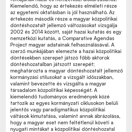
Kiemelendő, hogy az értekezés elméleti része
az egyetemi oktatásban is jól használható. Az
értekezés második része a magyar közpolitikai
döntéshozatalt jellemző változásokat vizsgálja
2002 és 2014 között, saját hazai kutatás és egy
nemzetközi kutatás, a Comparative Agendas
Project magyar adatainak felhasználásával. A
szerző munkájában elemezte a hazai közpolitikai
döntésekben szerepet játszó főbb aktorok
döntéshozatalban játszott szerepét;
meghatározta a magyar döntéshozatalt jellemző
kormányzási stílusokat a vizsgált időszakban,
valamint bevezette és vizsgálta a magyar
társadalom közpolitikai képességét. A
kiemelendő tudományos eredmények közé
tartozik az egyes kormányzati ciklusokon belüli
jelentős vagy paradigmatikus közpolitikai
váltások kimutatása, valamint annak ábrázolása,
hogy a magyar eset nem feltétlenül követi a
nyugati mintákat a közpolitikai döntéshozatal