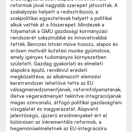
reformok jóval nagyobb szerepet játszottak. A
szabályozás helyett a redisztribúció, a
szakpolitikai egyeztetések helyett a politikai
alkuk vették át a főszerepet. Mindezek a
folyamatok a GMU gazdasági kormányzási
rendszerét sokszínűbbé és innovatívabbá
tették. Benczes István műve hosszú, alapos és
erősen motivált kutatási munka gyümölcse,
amely igényes tudományos környezetben
született. Gazdag gyakorlati és elméleti
alapokra épülő, rendkívül eredeti
megközelítése, az alkalmazott elemzési
keretrendszer lehetővé tette az EU
válságmenedzsmentjének, reformfolyamatának,
illetve végeredményét tekintve integrációjának
magas színvonalú, átfogó politikai gazdaságtani
vizsgálatát és magyarázatát. Alapvető
jelentőségű, újszerű eredményeket ért el
különösen az inkrementális reformok, a
hegemóniaelméletnek az EU-integrációra