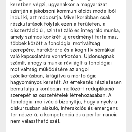
keretben végzi, ugyanakkor a magyarázat
szintjén a jakobsoni kommunikációs modellből
indul ki, azt módosítja. Mivel korábban csak
részkutatások folytak ezen a területen, a
disszertáció új, szintetizáló és integráló munka,
amely számos konkrét új eredményt tartalmaz,
többek között a fonológiai motiváltság
szerepére, hatókörére és a kognitív sémákkal
való kapcsolatára vonatkozóan. Újdonságnak
számít, ahogy a munka rávilágít a fonológiai
motiváltság működésére az angol
szóalkotásban, kitágítva a morfológia
hagyományos keretét. Az értekezés részletesen
bemutatja a korábban mellőzött reduplikáció
szerepét az összetételek létrehozásában. A
fonológiai motiváció bizonyítja, hogy a nyelv a
diskurzusban alakuló, interakciós és emergens
természetű, a kompetencia és a performancia
nem választható szét.