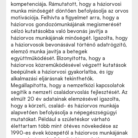
kompetenciája. Rámutatott, hogy a háziorvosi
munka minőségét döntően befolyásolja az orvos
motivációja. Felhívta a figyelmet arra, hogy a
háziorvos gondozómunkájának megismerését
célzó kutatásokba való bevonás javítja a
háziorvos munkájának minőségét. Igazolta, hogy
a háziorvosok bevonásával történő adatrögzítő,
elemző munka javítja a betegek
együttműködését. Bizonyította, hogy a
háziorvos közreműködésével végzett kutatások
beépülnek a háziorvosi gyakorlatba, és így
alkalmazási eljárásnak tekinthetők.
Megállapította, hogy a nemzetközi kapcsolatok
segítik a nemzeti családorvoslás fejlesztését. Az
elmúlt 20 év adatainak elemzésével igazolta,
hogy a körzeti, család- és háziorvos munkája
alapvetően befolyásolja a népegészségügyi
mutatókat. Például a születéskor várható
élettartam több mint ötéves növekedése az
1990-es évek közepétől a háziorvos munkájának