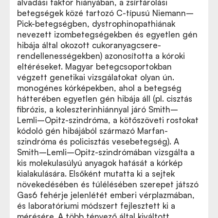
alvadási faktor hiányában, a zsírtárolási
betegségek közé tartozó C-típusú Niemann–
Pick-betegségben, dystrophinopathiának
nevezett izombetegségekben és egyetlen gén
hibája által okozott cukoranyagcsere-
rendellenességekben) azonosította a kóroki
eltéréseket. Magyar betegcsoportokban
végzett genetikai vizsgálatokat olyan ún.
monogénes kórképekben, ahol a betegség
hátterében egyetlen gén hibája áll (pl. cisztás
fibrózis, a koleszterinhiánnyal járó Smith–
Lemli–Opitz-szindróma, a kötőszöveti rostokat
kódoló gén hibájából származó Marfan-
szindróma és policisztás vesebetegség). A
Smith–Lemli–Opitz-szindrómában vizsgálta a
kis molekulasúlyú anyagok hatását a kórkép
kialakulására. Elsőként mutatta ki a sejtek
növekedésében és túlélésében szerepet játszó
Gas6 fehérje jelenlétét emberi vérplazmában,
és laboratóriumi módszert fejlesztett ki a
mérésére. A több tényező által kiváltott