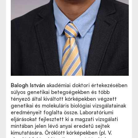
Balogh István
akadémiai doktori értekezésében
súlyos genetikai betegségekben és több
tényező által kiváltott kórképekben végzett
genetikai és molekuláris biológiai vizsgálatainak
eredményeit foglalta össze. Laboratóriumi
eljárásokat fejlesztett ki a magzati vizsgálati
mintában jelen lévő anyai eredetű sejtek
kimutatására. Öröklött kórképekben (pl. V.