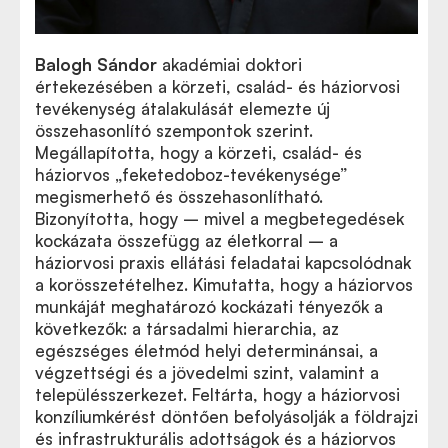
Balogh Sándor
akadémiai doktori
értekezésében a körzeti, család- és háziorvosi
tevékenység átalakulását elemezte új
összehasonlító szempontok szerint.
Megállapította, hogy a körzeti, család- és
háziorvos „feketedoboz-tevékenysége”
megismerhető és összehasonlítható.
Bizonyította, hogy – mivel a megbetegedések
kockázata összefügg az életkorral – a
háziorvosi praxis ellátási feladatai kapcsolódnak
a korösszetételhez. Kimutatta, hogy a háziorvos
munkáját meghatározó kockázati tényezők a
következők: a társadalmi hierarchia, az
egészséges életmód helyi determinánsai, a
végzettségi és a jövedelmi szint, valamint a
településszerkezet. Feltárta, hogy a háziorvosi
konzíliumkérést döntően befolyásolják a földrajzi
és infrastrukturális adottságok és a háziorvos