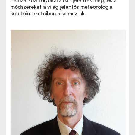
nemzetközi folyóirataiban jelentek meg, és a
módszereket a világ jelentős meteorológiai
kutatóintézeteiben alkalmazták.