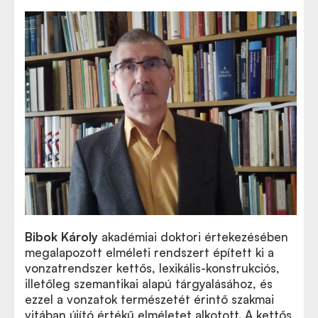
Bibok Károly
akadémiai doktori értekezésében
megalapozott elméleti rendszert épített ki a
vonzatrendszer kettős, lexikális-konstrukciós,
illetőleg szemantikai alapú tárgyalásához, és
ezzel a vonzatok természetét érintő szakmai
vitában újító értékű elméletet alkotott. A kettős