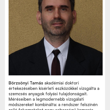
Börzsönyi Tamás
akadémiai doktori
értekezésében kísérleti eszközökkel vizsgálta a
szemcsés anyagok folyási tulajdonságait.
Méréseiben a legmodernebb vizsgálati
módszereket kombinálta: a rendszer felszínén
zajló folyamatokat nagy sebességű kamerás