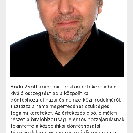
Boda Zsolt
akadémiai doktori értekezésében
kiváló összegzést ad a közpolitikai
döntéshozatal hazai és nemzetközi irodalmáról,
tisztázza a téma megértéséhez szükséges
fogalmi kereteket. Az értekezés első, elméleti
részét a bírálóbizottság jelentős hozzájárulásnak
tekintette a közpolitikai döntéshozatal
témájának hazai és nemzetközi diskurzusához.