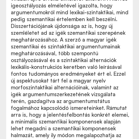
igeosztályozás elméletével igazolta, hogy
argumentumokról mind lexikai-szintaktikai, mind
pedig szemantikai értelemben kell beszélni.
Disszertációjának újdonsága az is, hogy új
szemléletet ad az igék szemantikai szerepének
meghatározásához. A szerző a magyar igék
szemantikai és szintaktikai argumentumainak
meghatározásával, több szempontú
osztályozásával és a szintaktikai alternációk
lexikális-konstrukciós keretben való leírásával
fontos tudományos eredményeket ért el. Ezzel
új aspektusokat tárt fel a magyar nyelv
morfoszintaktikai alternációinak, valamint az
igék argumentumszerkezetének vizsgálata
terén, gazdagítva az argumentumstátus
fogalmához kapcsolódó ismereteinket. Rámutat
arra is, hogy a jelentésfelbontás konkrét elemei,
a minimális szemantikai komponensek alapján
lehet megadni a szemantikai komponensek
halmazát, amely ily módon megalapozhatja az