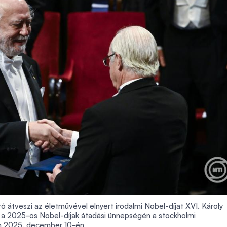
ró átveszi az életművével elnyert irodalmi Nobel-díjat XVI. Károly
l a 2025-ös Nobel-díjak átadási ünnepségén a stockholmi
 2025. december 10-én