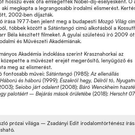
ót hosszú évek óta emlegették Nobel-díj-esélyesként. Ő 
 aki megkapta a legrangosabb irodalmi elismerést. Kerté
őtt, 2002-ben díjazták.
ső írása 1977-ben jelent meg a budapesti
Mozgó Világ
cí
ből, többek között a
Sátántangó
című alkotásból a Kossut
arr Béla készített filmeket. A gyulai születésű író 2009 ó
rodalmi és Művészeti Akadémiának.
mányos Akadémia indoklása szerint Krasznahorkai az
r közepette a művészet erejét megerősítő, lenyűgöző és
pta meg az elismerést.
ló fontosabb művei:
Sátántangó
(1985);
Az ellenállás
Háború és háború
(1999);
Északról hegy, Délről tó, Nyugatr
2003);
Seiobo járt odalent
(2008);
Báró Wenckheim hazaté
y palotáért – Bejárás mások őrületébe
(2018);
Herscht 0
zló prózai világa – Zsadányi Edit irodalomtörténész írás
sható.