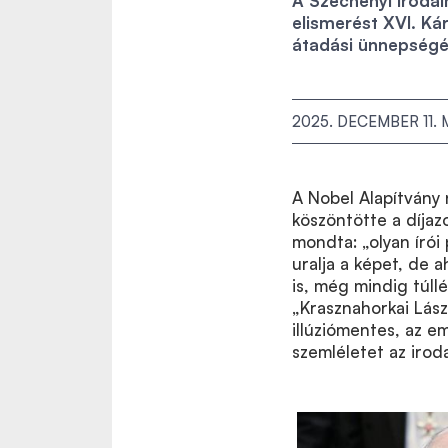
A Széchenyi Irodal
elismerést XVI. Ká
átadási ünnepségé
2025. DECEMBER 11.
A Nobel Alapítvány
köszöntötte a díjazo
mondta: „olyan írói 
uralja a képet, de 
is, még mindig túll
„Krasznahorkai Lász
illúziómentes, az e
szemléletet az irod