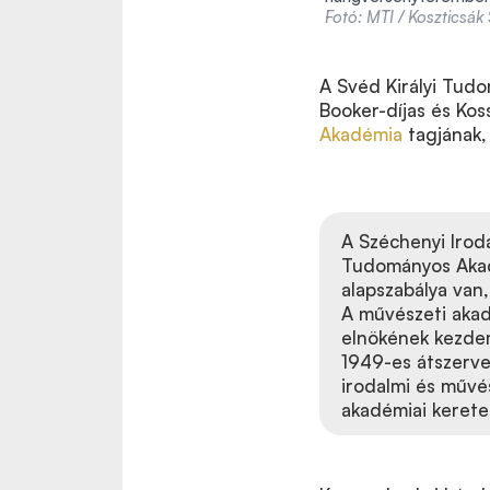
Fotó: MTI / Koszticsák 
A Svéd Királyi Tud
Booker-díjas és Kos
Akadémia
tagjának, 
A Széchenyi Irod
Tudományos Akadé
alapszabálya van,
A művészeti akad
elnökének kezdem
1949-es átszervez
irodalmi és művés
akadémiai kerete