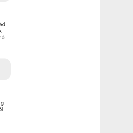
véd
.
ról
ág
ől