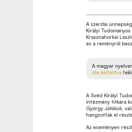
A szerdai ünnepség
Királyi Tudományos 
Krasznahorkai Lászl
és a reményről besz
A magyar nyelven
ide kattintva
teki
A Svéd Királyi Tud
intézmény titkára k
György
Játékok
, va
hangzottak el részl
Az eseményen részl