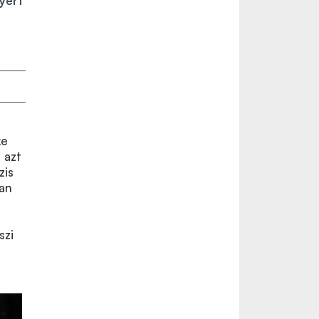
yert
ke
 azt
zis
lan
szi