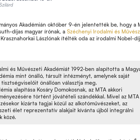
Szilárd
ományos Akadémián október 9-én jelentették be, hogy a
suth-díjas magyar írónak, a
Széchenyi Irodalmi és Művész
Krasznahorkai Lászlónak ítélték oda az irodalmi Nobel-díj
almi és Művészeti Akadémiát 1992-ben alapította a Magy
mia mint önálló, társult intézményt, amelynek saját
 tisztségviselőit önállóan választja meg.
émia alapítása Kosáry Domokosnak, az MTA akkori
ényezésére történt jóvátételi szándékkal. Mivel az MTA
ésekor kizárta tagjai közül az alkotóművészeket, az
zeti élet reprezentatív alakjait kívánta újból integrálni
k közé.