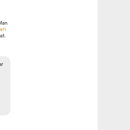
 Man
eti
at.
ar