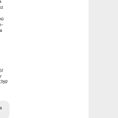
a
sz
mű
h-
ta
ól
r
7769
a