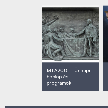
MTA200 – Ünnepi
honlap és
programok