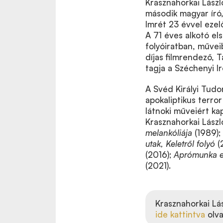
Krasznahorkai Lászl
második magyar író,
Imrét 23 évvel ezel
A 71 éves alkotó el
folyóiratban, művei
díjas filmrendező, T
tagja a Széchenyi I
A Svéd Királyi Tudo
apokaliptikus terro
látnoki műveiért ka
Krasznahorkai Lász
melankóliája
(1989);
utak, Keletről folyó
(
(2016);
Aprómunka eg
(2021).
Krasznahorkai Lás
ide kattintva
olva