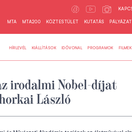
KAPC
MTA
MTA200
KÖZTESTÜLET
KUTATÁS
PÁLYÁZA
HÍRLEVÉL
KIÁLLÍTÁSOK
IDŐVONAL
PROGRAMOK
FILMEK
az irodalmi Nobel-díjat
horkai László