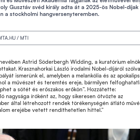
mi és Művészeti Akadémia tagjának az életművével eln
roly Gusztáv svéd király adta át a 2025-ös Nobel-díjak
n a stockholmi hangversenyteremben.
MTA.HU / MTI
 nevében Astrid Söderbergh Widding, a kuratórium elnö
ttakat. Krasznahorkai László irodalmi Nobel-díjáról szólva
pályát ismerünk el, amelyben a melankólia és az apokalips
ahol a művészet és teremtés ereje, bármilyen felfoghatat
éphet a sötét és erőszakos erőkön”. Hozzátette:
ló nagysága íróként az, hogy sikeresen ötvözte az
mber által létrehozott rendek törékenységén átlátó művé
alom erejébe vetett rendíthetetlen hittel.”