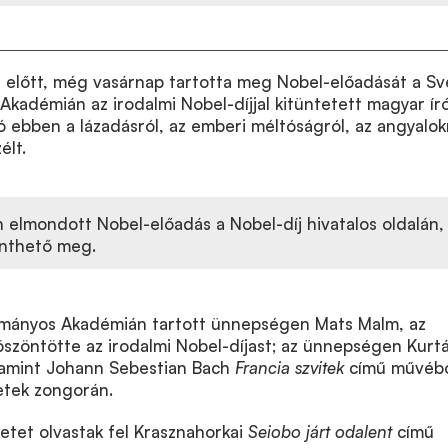
 előtt, még vasárnap tartotta meg Nobel-előadását a S
Akadémián az irodalmi Nobel-díjjal kitüntetett magyar író
ó ebben a lázadásról, az emberi méltóságról, az angyalok
élt.
 elmondott Nobel-előadás a Nobel-díj hivatalos oldalán,
nthető meg.
ományos Akadémián tartott ünnepségen Mats Malm, az
öszöntötte az irodalmi Nobel-díjast; az ünnepségen Kurt
lamint Johann Sebestian Bach
Francia szvitek
című művéb
etek zongorán.
etet olvastak fel Krasznahorkai
Seiobo járt odalent
című