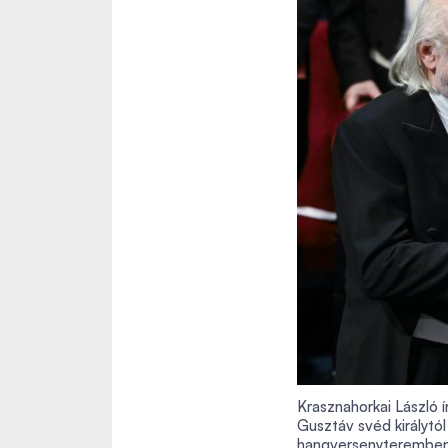
Krasznahorkai László í
Gusztáv svéd királytó
hangversenyteremben