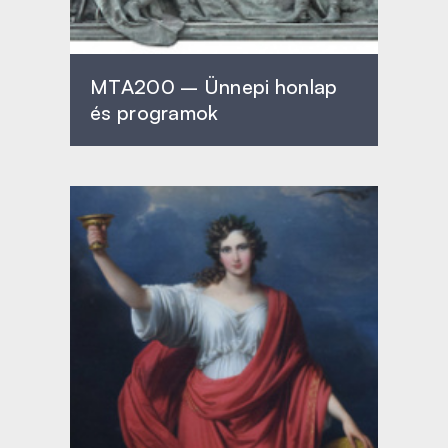
MTA200 – Ünnepi honlap
és programok