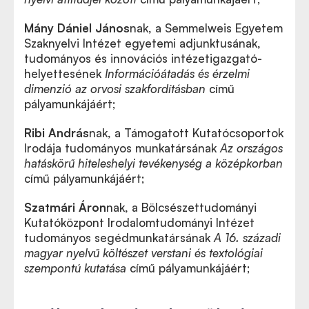
Mány Dániel János
nak, a Semmelweis Egyetem
Szaknyelvi Intézet egyetemi adjunktusának,
tudományos és innovációs intézetigazgató-
helyettesének
Információátadás és érzelmi
dimenzió az orvosi szakfordításban
című
pályamunkájáért;
Ribi András
nak, a Támogatott Kutatócsoportok
Irodája tudományos munkatársának
Az országos
hatáskörű hiteleshelyi tevékenység a középkorban
című pályamunkájáért;
Szatmári Áron
nak, a Bölcsészettudományi
Kutatóközpont Irodalomtudományi Intézet
tudományos segédmunkatársának
A 16. századi
magyar nyelvű költészet verstani és textológiai
szempontú kutatása
című pályamunkájáért;