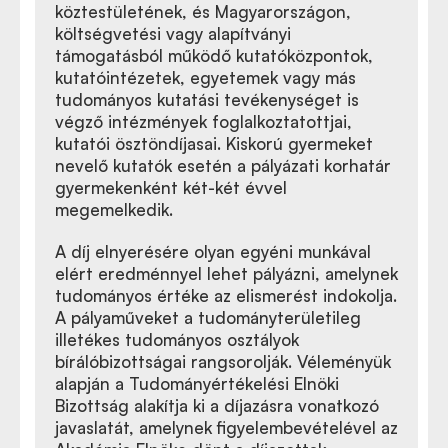
köztestületének, és Magyarországon,
költségvetési vagy alapítványi
támogatásból működő kutatóközpontok,
kutatóintézetek, egyetemek vagy más
tudományos kutatási tevékenységet is
végző intézmények foglalkoztatottjai,
kutatói ösztöndíjasai. Kiskorú gyermeket
nevelő kutatók esetén a pályázati korhatár
gyermekenként két-két évvel
megemelkedik.
A díj elnyerésére olyan egyéni munkával
elért eredménnyel lehet pályázni, amelynek
tudományos értéke az elismerést indokolja.
A pályaműveket a tudományterületileg
illetékes tudományos osztályok
bírálóbizottságai rangsorolják. Véleményük
alapján a Tudományértékelési Elnöki
Bizottság alakítja
ki a díjazásra vonatkozó
javaslatát, amelynek figyelembevételével az