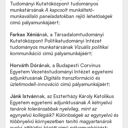
Tudományi Kutatóközpont tudományos
munkatársának
A kapcsolt munkáltató-
munkavállaló paneladatokban rejlő lehetőségek
című pályamunkájáért;
Farkas Xéniá
nak, a Társadalomtudományi
Kutatóközpont Politikatudományi Intézet
tudományos munkatársának
Vizuális politikai
kommunikáció
című pályamunkájáért;
Horváth Dórá
nak, a Budapesti Corvinus
Egyetem Vezetéstudományi Intézet egyetemi
adjunktusának
Digitális transzformáció és
üzletimodell-innováció
című pályamunkájáért;
Jánk István
nak, az Eszterházy Károly Katolikus
Egyetem egyetemi adjunktusának
A kétnyelvű
tanárok toleránsabbak nyelvileg, mint az
egynyelvű kollégáik? Különbségek az egynyelvű és
többnyelvű környezetben tanító magyartanárok
nyelvi attitűdjei között
című pályamunkájáért;