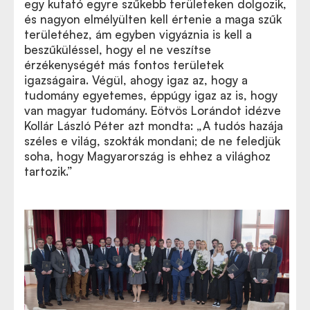
egy kutató egyre szűkebb területeken dolgozik,
és nagyon elmélyülten kell értenie a maga szűk
területéhez, ám egyben vigyáznia is kell a
beszűküléssel, hogy el ne veszítse
érzékenységét más fontos területek
igazságaira. Végül, ahogy igaz az, hogy a
tudomány egyetemes, éppúgy igaz az is, hogy
van magyar tudomány. Eötvös Lorándot idézve
Kollár László Péter azt mondta: „A tudós hazája
széles e világ, szokták mondani; de ne feledjük
soha, hogy Magyarország is ehhez a világhoz
tartozik.”