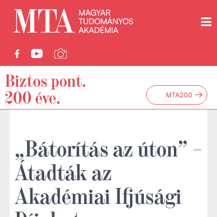
→
MTA200
„Bátorítás az úton” –
Átadták az
Akadémiai Ifjúsági