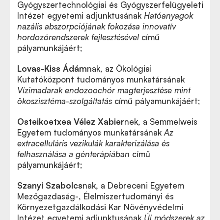
Gyógyszertechnológiai és Gyógyszerfelügyeleti
Intézet egyetemi adjunktusának
Hatóanyagok
nazális abszorpciójának fokozása innovatív
hordozórendszerek fejlesztésével
című
pályamunkájáért;
Lovas-Kiss Ádám
nak, az Ökológiai
Kutatóközpont tudományos munkatársának
Vízimadarak endozoochór magterjesztése mint
ökoszisztéma-szolgáltatás
című pályamunkájáért;
Osteikoetxea Vélez Xabier
nek, a Semmelweis
Egyetem tudományos munkatársának
Az
extracelluláris vezikulák karakterizálása és
felhasználása a génterápiában
című
pályamunkájáért;
Szanyi Szabolcs
nak, a Debreceni Egyetem
Mezőgazdaság-, Élelmiszertudományi és
Környezetgazdálkodási Kar Növényvédelmi
Intézet egyetemi adjunktusának
Új módszerek az