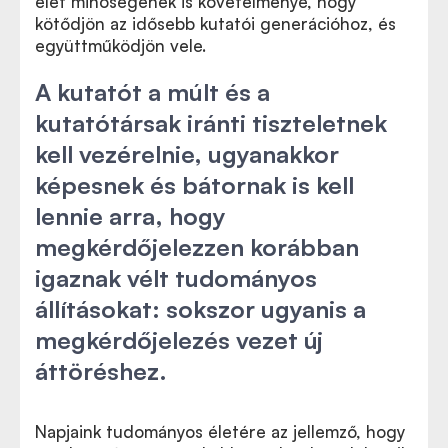
élet minőségének is követelménye, hogy
kötődjön az idősebb kutatói generációhoz, és
együttműködjön vele.
A kutatót a múlt és a
kutatótársak iránti tiszteletnek
kell vezérelnie, ugyanakkor
képesnek és bátornak is kell
lennie arra, hogy
megkérdőjelezzen korábban
igaznak vélt tudományos
állításokat: sokszor ugyanis a
megkérdőjelezés vezet új
áttöréshez.
Napjaink tudományos életére az jellemző, hogy