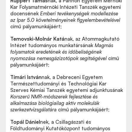
Ruppert Tamás
nak, a Pannon Egyetem Mérnöki
Kar Folyamatmérnöki Intézeti Tanszék egyetemi
docensének
Emberi tevékenységek modellezése
az Ipar 5.0 követelményeinek figyelembevételével
című pályamunkájáért;
Temovski-Molnár Katá
nak, az Atommagkutató
Intézet tudományos munkatársának
Magmás
folyamatok eredetének és időbeliségének
nyomozása nemesgázizotópok segítségével
című
pályamunkájáért;
Tímári István
nak, a Debreceni Egyetem
Természettudományi és Technológiai Kar
Szerves Kémiai Tanszék egyetemi adjunktusának
Korszerű NMR-módszerek fejlesztése és
alkalmazása biológiailag aktív molekulák
szerkezetvizsgálatára
című pályamunkájáért;
Topál Dániel
nek, a Csillagászati és
Földtudományi Kutatóközpont tudományos