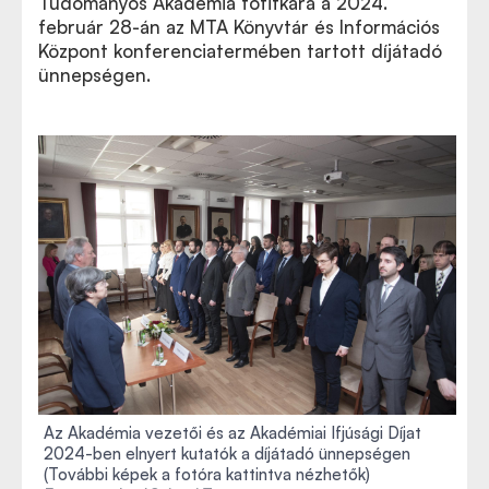
Tudományos Akadémia főtitkára a 2024.
február 28-án az MTA Könyvtár és Információs
Központ konferenciatermében tartott díjátadó
ünnepségen.
Az Akadémia vezetői és az Akadémiai Ifjúsági Díjat
2024-ben elnyert kutatók a díjátadó ünnepségen
(További képek a fotóra kattintva nézhetők)