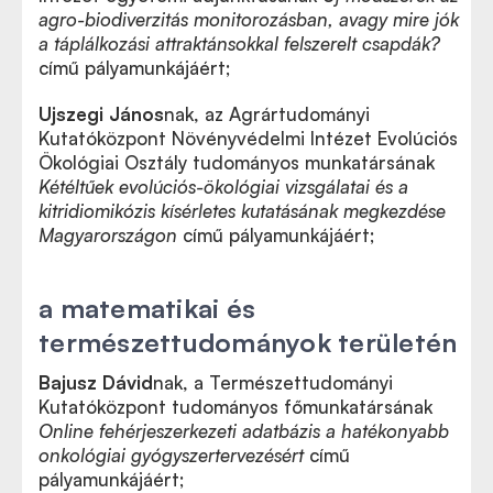
agro-biodiverzitás monitorozásban, avagy mire jók
a táplálkozási attraktánsokkal felszerelt csapdák?
című pályamunkájáért;
Ujszegi János
nak, az Agrártudományi
Kutatóközpont Növényvédelmi Intézet Evolúciós
Ökológiai Osztály tudományos munkatársának
Kétéltűek evolúciós-ökológiai vizsgálatai és a
kitridiomikózis kísérletes kutatásának megkezdése
Magyarországon
című pályamunkájáért;
a matematikai és
természettudományok területén
Bajusz Dávid
nak, a Természettudományi
Kutatóközpont tudományos főmunkatársának
Online fehérjeszerkezeti adatbázis a hatékonyabb
onkológiai gyógyszertervezésért
című
pályamunkájáért;