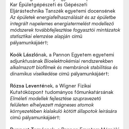
Kar Épületgépészeti és Gépészeti
Eljárástechnika Tanszék egyetemi docensének
Az épületek energiafelhasználását és az épületbe
integrált napelemes energiatermelést modellező
módszerek továbbfejlesztése fogyasztói mintázatok
statisztikai elemzése alapján
című
pályamunkájáért;
Koók László
nak, a Pannon Egyetem egyetemi
adjunktusának
Bioelektrokémiai rendszerekben
alkalmazott biofilmek és membránok stabilitása és
dinamikus viselkedése
című pályamunkájáért;
Rózsa Leventé
nek, a Wigner Fizikai
Kutatóközpont tudományos főmunkatársának
Elméleti modellek fejlesztése szupravezető
felületen elhelyezett mágneses atomok
környezetében kialakuló kötött állapotok leírására
című pályamunkájáért;