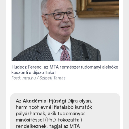
Hudecz Ferenc, az MTA természettudományi alelnöke
köszönti a díjazottakat
Fotó: mta.hu / Szigeti Tamás
Az
Akadémiai Ifjúsági Díj
ra olyan,
harmincöt évnél fiatalabb kutatók
pályázhatnak, akik tudományos
minősítéssel (PhD-fokozattal)
rendelkeznek, tagjai az MTA