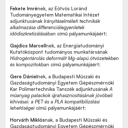
Fekete Imré
nek, az Eötvös Loránd
Tudományegyetem Matematikai Intézet
adjunktusának
Irányításelméleti technikák
alkalmazása differenciálegyenletek
idődiszkretizálásában
című pályamunkájáért;
Gajdics Marcell
nek, az Energiatudományi
Kutatóközpont tudományos munkatársának
Hidrogéntárolás deformált Mg-alapú ötvözetekben
és kompozitokban
című pályamunkájáért;
Gere Dániel
nek, a Budapesti Műszaki és
Gazdaságtudományi Egyetem Gépészmérnöki
Kar Polimertechnika Tanszék adjunktusának
A
műanyag palackok újrahasznosításának jövőbeli
kihívásai: a PET és a PLA kompatibilizálási
lehetőségei
című pályamunkájáért;
Horváth Miklós
nak, a Budapesti Műszaki és
Gazdaságtudományi Egyetem Gépészmérnöki