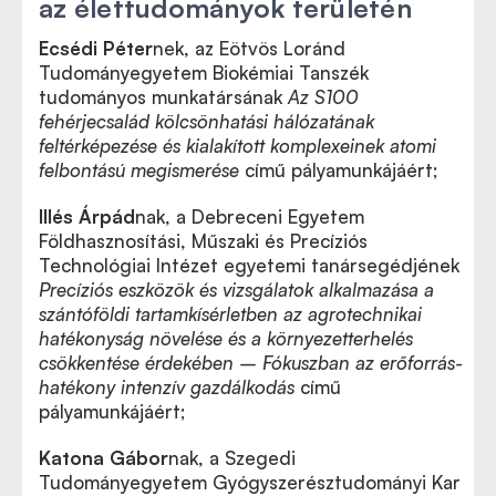
az élettudományok területén
Ecsédi Péter
nek, az Eötvös Loránd
Tudományegyetem Biokémiai Tanszék
tudományos munkatársának
Az S100
fehérjecsalád kölcsönhatási hálózatának
feltérképezése és kialakított komplexeinek atomi
felbontású megismerése
című pályamunkájáért;
Illés Árpád
nak, a Debreceni Egyetem
Földhasznosítási, Műszaki és Precíziós
Technológiai Intézet egyetemi tanársegédjének
Precíziós eszközök és vizsgálatok alkalmazása a
szántóföldi tartamkísérletben az agrotechnikai
hatékonyság növelése és a környezetterhelés
csökkentése érdekében – Fókuszban az erőforrás-
hatékony intenzív gazdálkodás
című
pályamunkájáért;
Katona Gábor
nak, a Szegedi
Tudományegyetem Gyógyszerésztudományi Kar