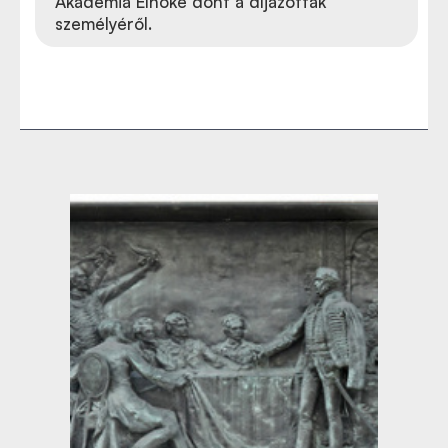
Akadémia Elnöke dönt a díjazottak
személyéről.