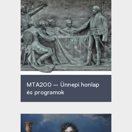
MTA200 – Ünnepi honlap
és programok