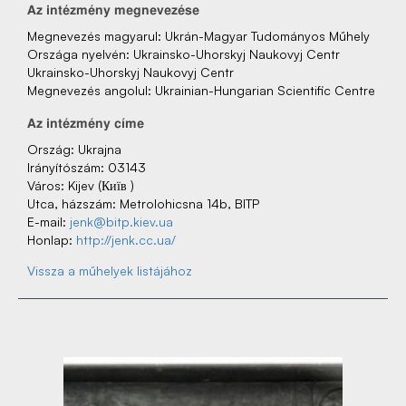
Az‌ intézmény‌ megnevezése
Megnevezés‌ magyarul: Ukrán-Magyar Tudományos Műhely
Országa nyelvén: Ukrainsko-Uhorskyj Naukovyj Centr
Ukrainsko-Uhorskyj Naukovyj Centr
Megnevezés‌ angolul: Ukrainian-Hungarian Scientific Centre
Az‌ intézmény‌ címe
Ország: Ukrajna
Irányítószám: 03143
Város: Kijev (Київ )
Utca, házszám: Metrolohicsna 14b, BITP
E-mail:
jenk@bitp.kiev.ua
Honlap:
http://jenk.cc.ua/
Vissza a műhelyek listájához