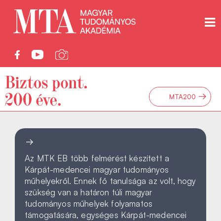
→
MTA200
Az MTK EB több felmérést készített a
Kárpát-medencei magyar tudományos
műhelyekről. Ennek fő tanulsága az volt, hogy
szükség van a határon túli magyar
tudományos műhelyek folyamatos
támogatására, egységes Kárpát-medencei