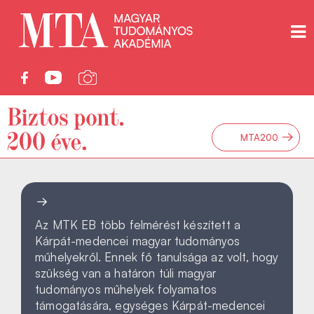
→
MTA200
Az MTK EB több felmérést készített a
Kárpát-medencei magyar tudományos
műhelyekről. Ennek fő tanulsága az volt, hogy
szükség van a határon túli magyar
tudományos műhelyek folyamatos
támogatására, egységes Kárpát-medencei