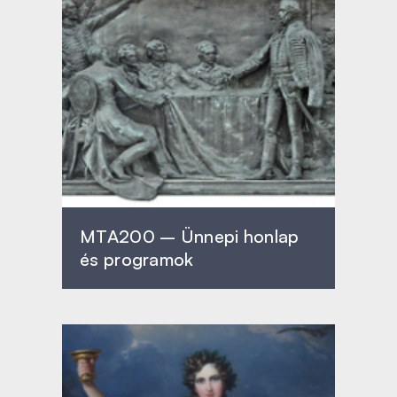
MTA200 – Ünnepi honlap
és programok