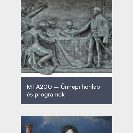
MTA200 – Ünnepi honlap
és programok