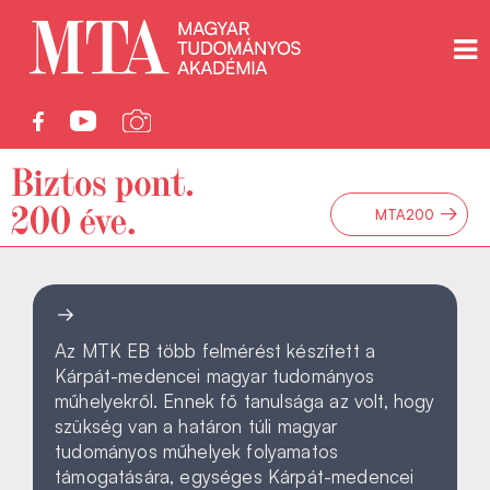
→
MTA200
Az MTK EB több felmérést készített a
Kárpát-medencei magyar tudományos
műhelyekről. Ennek fő tanulsága az volt, hogy
szükség van a határon túli magyar
tudományos műhelyek folyamatos
támogatására, egységes Kárpát-medencei