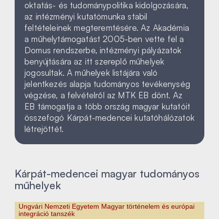
oktatás- és tudománypolitika kidolgozására,
az intézményi kutatómunka stabil
feltételeinek megteremtésére. Az Akadémia
a műhelytámogatást 2005-ben vette fel a
Domus rendszerbe, intézményi pályázatok
benyújtására az itt szereplő műhelyek
jogosultak. A műhelyek listájára való
jelentkezés alapja tudományos tevékenység
végzése, a felvételről az MTK EB dönt. Az
EB támogatja a több ország magyar kutatóit
összefogó Kárpát-medencei kutatóhálózatok
létrejöttét.
Kárpát-medencei magyar tudományos
műhelyek
Ungvári Nemzeti Egyetem Magyar történelem és európai
integráció tanszék