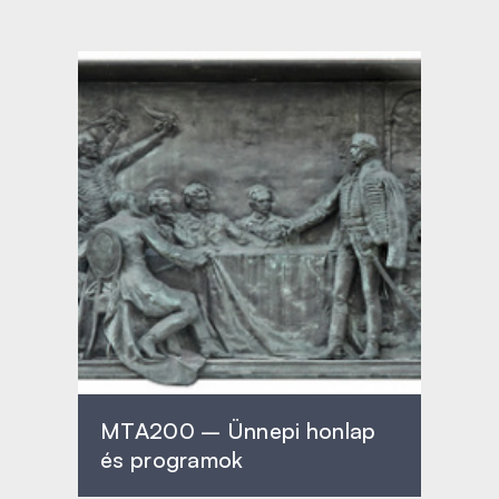
MTA200 – Ünnepi honlap
és programok