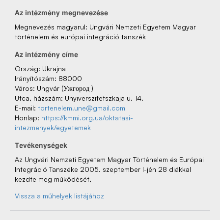
Az‌ intézmény‌ megnevezése
Megnevezés‌ magyarul: Ungvári Nemzeti Egyetem Magyar
történelem és európai integráció tanszék
Az‌ intézmény‌ címe
Ország: Ukrajna
Irányítószám: 88000
Város: Ungvár (Ужгород )
Utca, házszám: Unyiverszitetszkaja u. 14.
E-mail:
tortenelem.une@gmail.com
Honlap:
https://kmmi.org.ua/oktatasi-
intezmenyek/egyetemek
Tevékenységek
Az Ungvári Nemzeti Egyetem Magyar Történelem és Európai
Integráció Tanszéke 2005. szeptember l-jén 28 diákkal
kezdte meg működését,
Vissza a műhelyek listájához