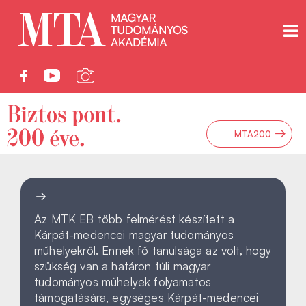
→
MTA200
Az MTK EB több felmérést készített a
Kárpát-medencei magyar tudományos
műhelyekről. Ennek fő tanulsága az volt, hogy
szükség van a határon túli magyar
tudományos műhelyek folyamatos
támogatására, egységes Kárpát-medencei