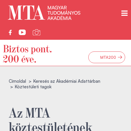
→
MTA200
Címoldal
Keresés az Akadémiai Adattárban
Köztestületi tagok
Az MTA
köztestületének