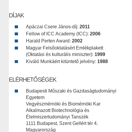
DÍJAK
Apáczai Csere János-díj:
2011
Fellow of ICC Academy (ICC):
2006
Harald Perten Award:
2002
Magyar Felsőoktatásért Emlékplakett
(Oktatási és kulturális miniszter):
1999
Kiváló Munkáért kitüntető jelvény:
1988
ELÉRHETŐSÉGEK
Budapesti Műszaki és Gazdaságtudományi
Egyetem
Vegyészmérnöki és Biomérnöki Kar
Alkalmazott Biotechnológia és
Élelmiszertudományi Tanszék
1111 Budapest, Szent Gellért tér 4.
Magyarország