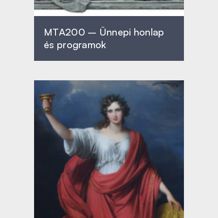
MTA200 – Ünnepi honlap
és programok