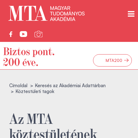
→
MTA200
Címoldal
Keresés az Akadémiai Adattárban
Köztestületi tagok
Az MTA
köztestületének