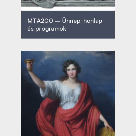
MTA200 – Ünnepi honlap
és programok